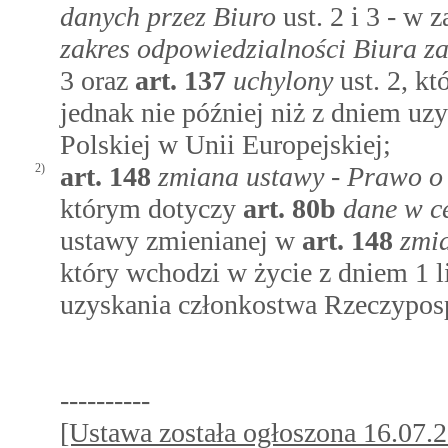
danych przez Biuro
ust. 2 i 3 - w
zakres odpowiedzialności Biura 
3 oraz
art.
137
uchylony
ust. 2, kt
jednak nie później niż z dniem uz
Polskiej w Unii Europejskiej;
2)
art.
148
zmiana ustawy - Prawo 
którym dotyczy
art.
80b
dane w c
ustawy zmienianej w
art.
148
zmi
który wchodzi w życie z dniem 1 li
uzyskania członkostwa Rzeczypospo
----------
[Ustawa została ogłoszona 16.07.20