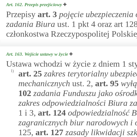
Art. 162.
Przepis przejściowy
Przepisy
art.
3
pojęcie ubezpieczeni
zadania Biura
ust. 1 pkt 4 oraz art 12
członkostwa Rzeczypospolitej Polskie
Art. 163.
Wejście ustawy w życie
Ustawa wchodzi w życie z dniem 1 sty
1)
art.
25
zakres terytorialny ubezp
mechanicznych
ust. 2,
art.
95
wyłą
102
zadania Funduszu jako ośrodk
zakres odpowiedzialności Biura 
1 i 3,
art.
124
odpowiedzialność B
zagranicznych biur narodowych 
125,
art.
127
zasady likwidacji sz