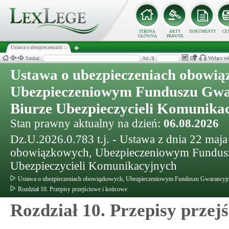
STRONA
AKTY
DOKUMENTY
CE
GŁÓWNA
PRAWNE
Ustawa o ubezpieczeniach ...
Szukaj:
Art./§
Wyłącz re
Ustawa o ubezpieczeniach obowią
Ubezpieczeniowym Funduszu Gwa
Biurze Ubezpieczycieli Komunika
Stan prawny aktualny na dzień:
06.08.2026
Dz.U.2026.0.783 t.j. - Ustawa z dnia 22 maja
obowiązkowych, Ubezpieczeniowym Fundusz
Ubezpieczycieli Komunikacyjnych
Ustawa o ubezpieczeniach obowiązkowych, Ubezpieczeniowym Funduszu Gwarancyjny
Rozdział 10. Przepisy przejściowe i końcowe
Rozdział 10. Przepisy przej