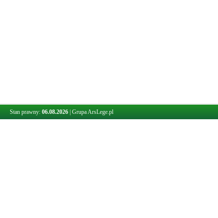
Stan prawny:
06.08.2026
|
Grupa ArsLege.pl