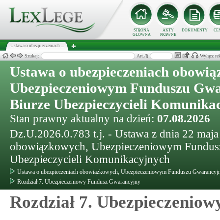
STRONA
AKTY
DOKUMENTY
CE
GŁÓWNA
PRAWNE
Ustawa o ubezpieczeniach ...
Szukaj:
Art./§
Wyłącz re
Ustawa o ubezpieczeniach obowią
Ubezpieczeniowym Funduszu Gwa
Biurze Ubezpieczycieli Komunika
Stan prawny aktualny na dzień:
07.08.2026
Dz.U.2026.0.783 t.j. - Ustawa z dnia 22 maja
obowiązkowych, Ubezpieczeniowym Fundusz
Ubezpieczycieli Komunikacyjnych
Ustawa o ubezpieczeniach obowiązkowych, Ubezpieczeniowym Funduszu Gwarancyjny
Rozdział 7. Ubezpieczeniowy Fundusz Gwarancyjny
Rozdział 7. Ubezpieczenio