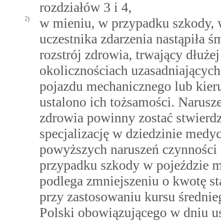
rozdziałów 3 i 4,
2)
w mieniu, w przypadku szkody, 
uczestnika zdarzenia nastąpiła ś
rozstrój zdrowia, trwający dłuże
okolicznościach uzasadniającyc
pojazdu mechanicznego lub kier
ustalono ich tożsamości. Narusze
zdrowia powinny zostać stwierdz
specjalizację w dziedzinie medy
powyższych naruszeń czynności n
przypadku szkody w pojeździe 
podlega zmniejszeniu o kwotę st
przy zastosowaniu kursu średni
Polski obowiązującego w dniu u