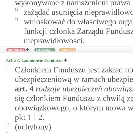
wykonywane z naruszeniem prawa l
1)
zażądać usunięcia nieprawidłow
2)
wnioskować do właściwego organ
funkcji członka Zarządu Fundus
nieprawidłowości.
Orzeczenia: 2
Porównania: 1
Przypisy: 1
Art. 97.
Członkowie Funduszu
1.
Członkiem Funduszu jest zakład ub
ubezpieczeniową w ramach ubezpi
art.
4
rodzaje ubezpieczeń obowią
się członkiem Funduszu z chwilą z
obowiązkowego, o którym mowa 
pkt 1 i 2.
1a.
(uchylony)