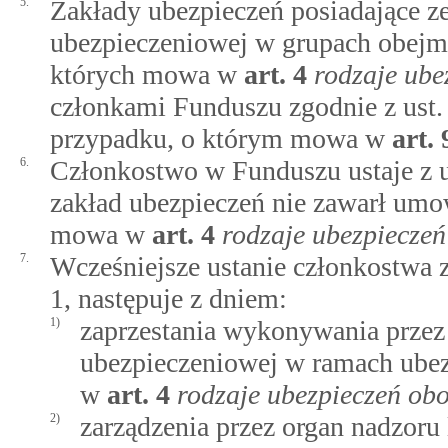
5.
Zakłady ubezpieczeń posiadające z
ubezpieczeniowej w grupach obejm
których mowa w
art.
4
rodzaje ub
członkami Funduszu zgodnie z ust. 
przypadku, o którym mowa w
art.
6.
Członkostwo w Funduszu ustaje z
zakład ubezpieczeń nie zawarł um
mowa w
art.
4
rodzaje ubezpiecze
7.
Wcześniejsze ustanie członkostwa 
1, następuje z dniem:
1)
zaprzestania wykonywania przez 
ubezpieczeniowej w ramach ube
w
art.
4
rodzaje ubezpieczeń o
2)
zarządzenia przez organ nadzoru