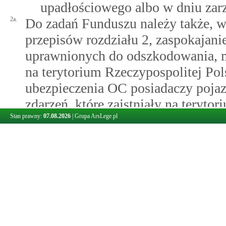
upadłościowego albo w dniu zar
2a.
Do zadań Funduszu należy także, w
przepisów rozdziału 2, zaspokajan
uprawnionych do odszkodowania, m
na terytorium Rzeczypospolitej Po
ubezpieczenia OC posiadaczy poja
zdarzeń, które zaistniały na teryto
Stan prawny:
związku z ruchem pojazdu mechani
07.08.2026
|
Grupa ArsLege.pl
ubezpieczenia OC posiadaczy poja
ubezpieczeń mającym siedzibę w p
wobec którego wszczęto postępowan
3.
Wypłaty świadczeń, o których mowa
na rzecz poszkodowanych lub upra
4.
W przypadku zaspokojenia przez F