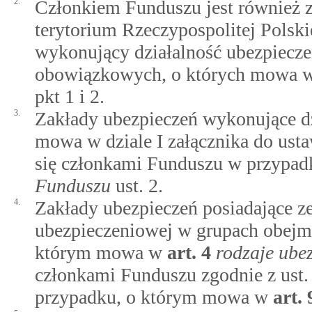
2.
Członkiem Funduszu jest również z
terytorium Rzeczypospolitej Polski
wykonujący działalność ubezpiecz
obowiązkowych, o których mowa 
pkt 1 i 2.
3.
Zakłady ubezpieczeń wykonujące dz
mowa w dziale I załącznika do usta
się członkami Funduszu w przypa
Funduszu
ust. 2.
4.
Zakłady ubezpieczeń posiadające z
ubezpieczeniowej w grupach obejm
którym mowa w
art.
4
rodzaje ube
członkami Funduszu zgodnie z ust. 
przypadku, o którym mowa w
art.