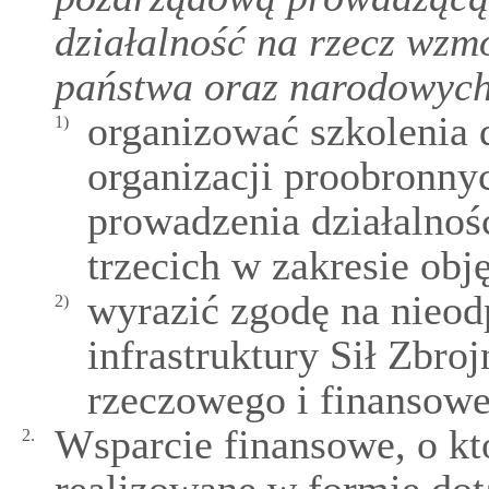
działalność na rzecz wzm
państwa oraz narodowych
organizować szkolenia 
1)
organizacji proobronny
prowadzenia działalnośc
trzecich w zakresie ob
wyrazić zgodę na nieod
2)
infrastruktury Sił Zbro
rzeczowego i finansowe
Wsparcie finansowe, o kt
2.