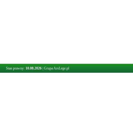
Stan prawny:
10.08.2026
|
Grupa ArsLege.pl