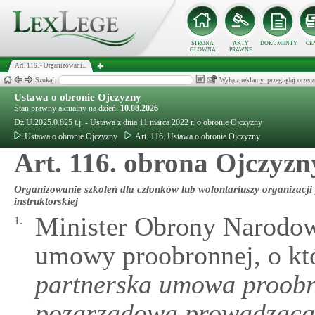
STRONA
AKTY
DOKUMENTY
CE
GŁÓWNA
PRAWNE
Art. 116. - Organizowani...
Szukaj:
Wyłącz reklamy, przeglądaj orz
Ustawa o obronie Ojczyzny
Stan prawny aktualny na dzień:
10.08.2026
Dz.U.2025.0.825 t.j. - Ustawa z dnia 11 marca 2022 r. o obronie Ojczyzny
Ustawa o obronie Ojczyzny
Art. 116. Ustawa o obronie Ojczyzny
Art. 116. obrona Ojczyzn
Organizowanie szkoleń dla członków lub wolontariuszy organizacj
instruktorskiej
Minister Obrony Narodow
1.
umowy proobronnej, o k
partnerska umowa proobr
pozarządową prowadzącą 