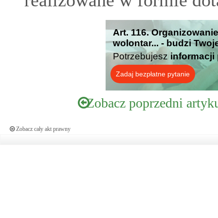
realizowane w formie dota
Art. 116. Organizowani
wolontar... - budzi Two
Potrzebujesz
informacji
Zadaj bezpłatne pytanie
Zobacz poprzedni artyk
Zobacz cały akt prawny