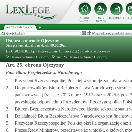
STRONA
AKTY
DOKUMENTY
CE
GŁÓWNA
PRAWNE
Art. 26. - Rola Biura Be...
Szukaj:
Wyłącz reklamy, przeglądaj orz
Ustawa o obronie Ojczyzny
Stan prawny aktualny na dzień:
09.08.2026
Dz.U.2025.0.825 t.j. - Ustawa z dnia 11 marca 2022 r. o obronie Ojczyzny
Ustawa o obronie Ojczyzny
Art. 26. Ustawa o obronie Ojczyzny
Art. 26. obrona Ojczyzny
Rola Biura Bezpieczeństwa Narodowego
1.
Prezydent Rzeczypospolitej Polskiej wykonuje zadania w zak
2.
Do pracowników Biura Bezpieczeństwa Narodowego stosuje si
państwowych (Dz. U. z 2023 r. poz. 1917 oraz z 2025 r. poz.
przysługują odpowiednio Prezydentowi Rzeczypospolitej Polsk
3.
Biurem Bezpieczeństwa Narodowego kieruje sekretarz stanu w
4.
Działalność Biura Bezpieczeństwa Narodowego jest finanso
5.
Prezydent Rzeczypospolitej Polskiej określa organizację oraz
6.
Prezes Rady Ministrów, przedstawiając wnioski, o których m