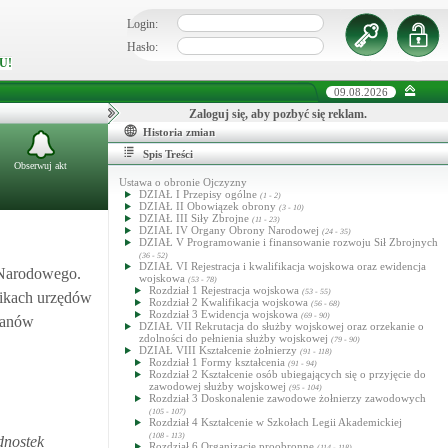
Login:
Hasło:
U!
09.08.2026
Zaloguj się, aby pozbyć się reklam.
Historia zmian
Spis Treści
Obserwuj akt
Ustawa o obronie Ojczyzny
DZIAŁ I Przepisy ogólne
(1 - 2)
DZIAŁ II Obowiązek obrony
(3 - 10)
DZIAŁ III Siły Zbrojne
(11 - 23)
DZIAŁ IV Organy Obrony Narodowej
(24 - 35)
DZIAŁ V Programowanie i finansowanie rozwoju Sił Zbrojnych
(36 - 52)
DZIAŁ VI Rejestracja i kwalifikacja wojskowa oraz ewidencja
 Narodowego.
wojskowa
(53 - 78)
Rozdział 1 Rejestracja wojskowa
(53 - 55)
nikach urzędów
Rozdział 2 Kwalifikacja wojskowa
(56 - 68)
Rozdział 3 Ewidencja wojskowa
(69 - 90)
rganów
DZIAŁ VII Rekrutacja do służby wojskowej oraz orzekanie o
zdolności do pełnienia służby wojskowej
(79 - 90)
DZIAŁ VIII Kształcenie żołnierzy
(91 - 118)
Rozdział 1 Formy kształcenia
(91 - 94)
Rozdział 2 Kształcenie osób ubiegających się o przyjęcie do
zawodowej służby wojskowej
(95 - 104)
Rozdział 3 Doskonalenie zawodowe żołnierzy zawodowych
(105 - 107)
Rozdział 4 Kształcenie w Szkołach Legii Akademickiej
(108 - 113)
dnostek
Rozdział 6 Organizacje proobronne
(114 - 118)