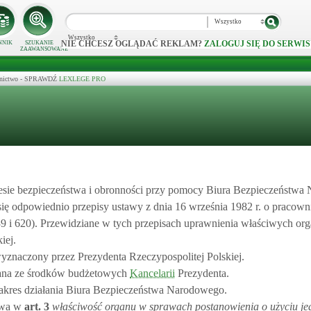
Wszystko
Wszystko
NIE CHCESZ OGLĄDAĆ REKLAM?
ZALOGUJ SIĘ DO SERWIS
NNIK
SZUKANIE
ZAAWANSOWANE
ecznictwo - SPRAWDŹ
LEXLEGE PRO
resie bezpieczeństwa i obronności przy pomocy Biura Bezpieczeństwa
ę odpowiednio przepisy ustawy z dnia 16 września 1982 r. o pracow
 39 i 620). Przewidziane w tych przepisach uprawnienia właściwych o
iej.
yznaczony przez Prezydenta Rzeczypospolitej Polskiej.
wana ze środków budżetowych
Kancelarii
Prezydenta.
 zakres działania Biura Bezpieczeństwa Narodowego.
owa w
art.
3
właściwość organu w sprawach postanowienia o użyciu je