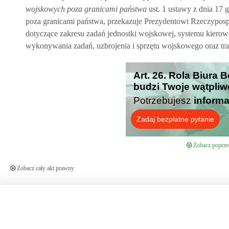
wojskowych poza granicami państwa
ust. 1 ustawy z dnia 17 
poza granicami państwa, przekazuje Prezydentowi Rzeczyposp
dotyczące zakresu zadań jednostki wojskowej, systemu kiero
wykonywania zadań, uzbrojenia i sprzętu wojskowego oraz tra
Art. 26. Rola Biura
budzi Twoje wątpliw
Potrzebujesz
informa
Zadaj bezpłatne pytanie
Zobacz poprzed
Zobacz cały akt prawny