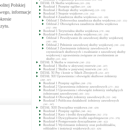
DZIAŁ IX Służba wojskowa
(119 - 239)
litej Polskiej
Rozdział 1 Przepisy ogólne
(119 - 128)
Rozdział 2 Rodzaje służby wojskowej
(129 - 133)
wego, informacje
Rozdział 3 Stopnie wojskowe
(134 - 142)
Rozdział 4 Zasadnicza służba wojskowa
(143 - 169)
kresie
Oddział 1 Dobrowolna zasadnicza służba wojskowa
(143 - 151)
Oddział 2 Obowiązkowa zasadnicza służba wojskowa
zytu.
(152 - 184)
Rozdział 5 Terytorialna służba wojskowa
(170 - 184)
Rozdział 6 Zawodowa służba wojskowa
(185 - 239)
Oddział 1 Powoływanie do zawodowej służby wojskowej
(185 - 189)
Oddział 2 Pełnienie zawodowej służby wojskowej
(190 - 224)
Oddział 3 Zawieszenie żołnierzy zawodowych w
czynnościach służbowych i zwalnianie z zawodowej służby
wojskowej i uprawnienia związane ze zwolnieniem ze
służby
(225 - 824)
DZIAŁ X Służba w rezerwie
(240 - 253)
Rozdział 1 Służba w aktywnej rezerwie
(240 - 247)
Rozdział 2 Służba w pasywnej rezerwie
(248 - 267)
DZIAŁ XI Psy i konie w Siłach Zbrojnych
(254 - 267)
DZIAŁ XII Uprawnienia i obowiązki służbowe żołnierzy
(268 - 347)
Rozdział 1 Przepisy ogólne
(268 - 270)
Rozdział 2 Uprawnienia żołnierzy zawodowych
(271 - 302)
Rozdział 3 Uprawnienia i obowiązki żołnierzy niebędących
żołnierzami zawodowymi
(303 - 331)
Rozdział 4 Obowiązki żołnierzy zawodowych
(332 - 340)
Rozdział 5 Publiczna działalność żołnierzy zawodowych
(341 - 347)
DZIAŁ XIII Dyscyplina wojskowa
(348 - 429)
Rozdział 1 Przepisy ogólne
(348 - 361)
Rozdział 2 Kary i środki dyscyplinarne
(362 - 373)
Rozdział 3 Dyscyplinarne środki zapobiegawcze
(374 - 379)
Rozdział 4 Postępowanie dyscyplinarne
(380 - 422)
Rozdział 5 Wyróżnianie żołnierzy oraz pododdziałów,
oddziałów i instytucji wojskowych
(423 - 429)