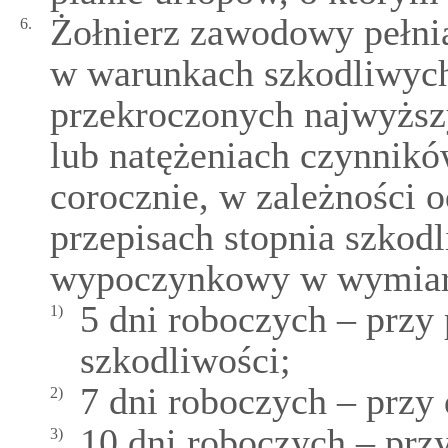
Żołnierz zawodowy pełn
6.
w warunkach szkodliwych
przekroczonych najwyższ
lub natężeniach czynnik
corocznie, w zależności 
przepisach stopnia szkod
wypoczynkowy w wymiar
5 dni roboczych – przy
1)
szkodliwości;
7 dni roboczych – przy
2)
10 dni roboczych – przy
3)