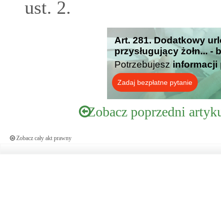
ust. 2.
Art. 281. Dodatkowy u
przysługujący żołn... -
Potrzebujesz
informacji
Zadaj bezpłatne pytanie
Zobacz poprzedni artyk
Zobacz cały akt prawny