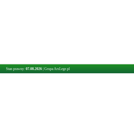
Stan prawny:
07.08.2026
|
Grupa ArsLege.pl