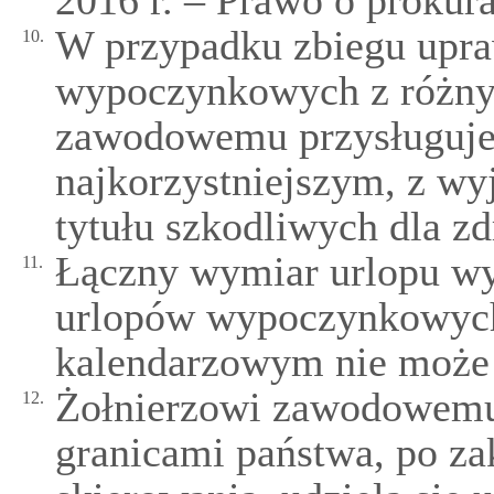
2016 r. – Prawo o prokura
W przypadku zbiegu upr
10.
wypoczynkowych z różnyc
zawodowemu przysługuje 
najkorzystniejszym, z wy
tytułu szkodliwych dla z
Łączny wymiar urlopu w
11.
urlopów wypoczynkowyc
kalendarzowym nie może 
Żołnierzowi zawodowemu
12.
granicami państwa, po za