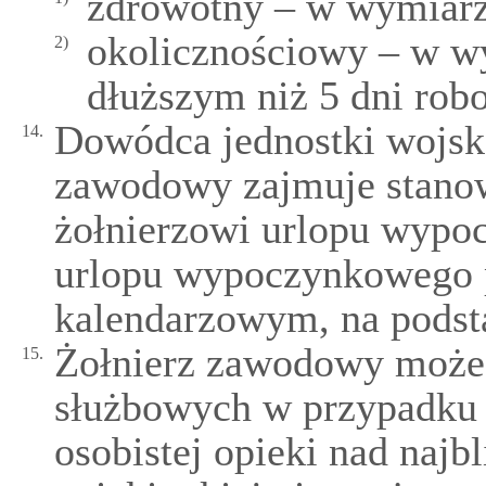
zdrowotny – w wymiarz
okolicznościowy – w w
2)
dłuższym niż 5 dni rob
Dowódca jednostki wojsko
14.
zawodowy zajmuje stanow
żołnierzowi urlopu wypo
urlopu wypoczynkowego 
kalendarzowym, na podst
Żołnierz zawodowy może 
15.
służbowych w przypadku 
osobistej opieki nad naj