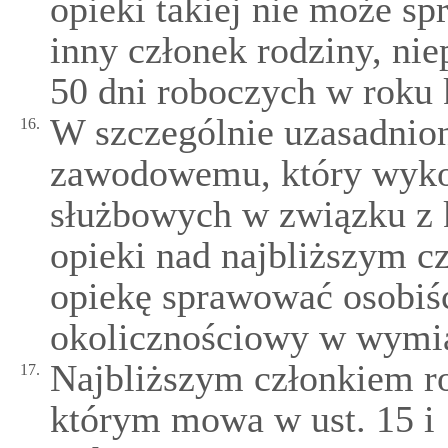
opieki takiej nie może s
inny członek rodziny, nie
50 dni roboczych w roku
W szczególnie uzasadnio
16.
zawodowemu, który wykor
służbowych w związku z 
opieki nad najbliższym cz
opiekę sprawować osobiśc
okolicznościowy w wymia
Najbliższym członkiem r
17.
którym mowa w ust. 15 i 1