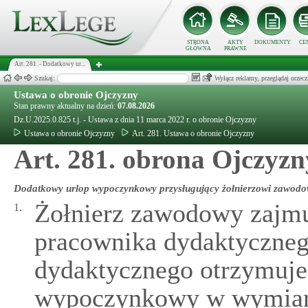
STRONA
AKTY
DOKUMENTY
CE
GŁÓWNA
PRAWNE
Art. 281. - Dodatkowy ur...
Szukaj:
Wyłącz reklamy, przeglądaj orz
Ustawa o obronie Ojczyzny
Stan prawny aktualny na dzień:
07.08.2026
Dz.U.2025.0.825 t.j. - Ustawa z dnia 11 marca 2022 r. o obronie Ojczyzny
Ustawa o obronie Ojczyzny
Art. 281. Ustawa o obronie Ojczyzny
Art. 281. obrona Ojczyzn
Dodatkowy urlop wypoczynkowy przysługujący żołnierzowi zawod
Żołnierz zawodowy zajmu
1.
pracownika dydaktyczneg
dydaktycznego otrzymuje
wypoczynkowy w wymiarz