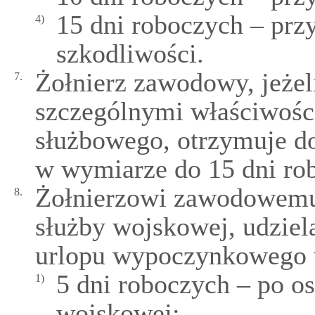
15 dni roboczych – prz
4)
szkodliwości.
Żołnierz zawodowy, jeżeli
7.
szczególnymi właściwoś
służbowego, otrzymuje 
w wymiarze do 15 dni rob
Żołnierzowi zawodowemu,
8.
służby wojskowej, udziel
urlopu wypoczynkowego 
5 dni roboczych – po os
1)
wojskowej;