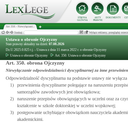
STRONA
AKTY
DOKUMENTY
CE
GŁÓWNA
PRAWNE
Art. 350. - Niewyłączani...
Szukaj:
Wyłącz reklamy, przeglądaj orz
Ustawa o obronie Ojczyzny
Stan prawny aktualny na dzień:
07.08.2026
Dz.U.2025.0.825 t.j. - Ustawa z dnia 11 marca 2022 r. o obronie Ojczyzny
Ustawa o obronie Ojczyzny
Art. 350. Ustawa o obronie Ojczyzny
Art. 350. obrona Ojczyzny
Niewyłączanie odpowiedzialności dyscyplinarnej za inne przewinien
Odpowiedzialność dyscyplinarna na podstawie ustawy nie wyłącza 
1)
przewinienia dyscyplinarne polegające na naruszeniu przep
samorządów zawodowych jest obowiązkowa;
2)
naruszenie przepisów obowiązujących w uczelni oraz za czyny
kształcenie w szkole doktorskiej w uczelni wojskowej;
3)
postępowanie uchybiające obowiązkom nauczyciela akademic
akademickimi.