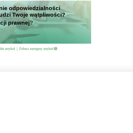
anie odpowiedzialności
 budzi Twoje wątpliwości?
cji prawnej
?
ni artykuł
|
Zobacz następny artykuł