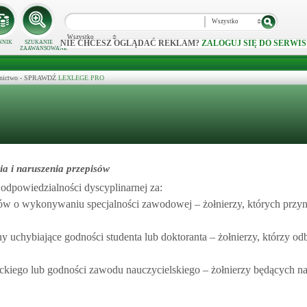
Wszystko
Wszystko
NIE CHCESZ OGLĄDAĆ REKLAM?
ZALOGUJ SIĘ DO SERWIS
NNIK
SZUKANIE
ZAAWANSOWANE
ecznictwo - SPRAWDŹ
LEXLEGE PRO
ia i naruszenia przepisów
odpowiedzialności dyscyplinarnej za:
isów o wykonywaniu specjalności zawodowej – żołnierzy, których przy
 uchybiające godności studenta lub doktoranta – żołnierzy, którzy od
kiego lub godności zawodu nauczycielskiego – żołnierzy będących n