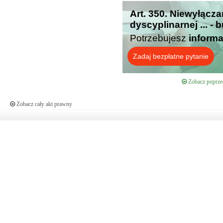
Art. 350. Niewyłącz
dyscyplinarnej ... -
Potrzebujesz
informa
Zadaj bezpłatne pytanie
Zobacz poprzed
Zobacz cały akt prawny