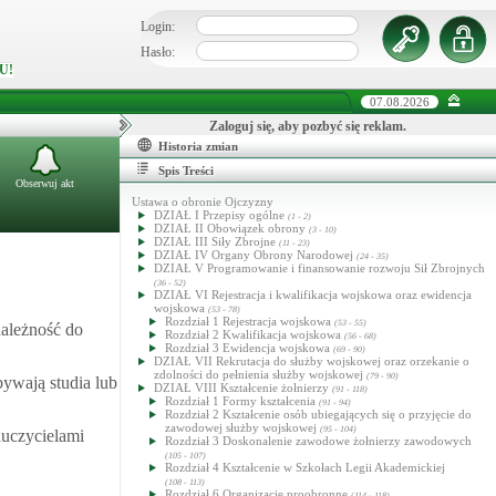
Login:
Hasło:
U!
07.08.2026
Zaloguj się, aby pozbyć się reklam.
Historia zmian
Spis Treści
Obserwuj akt
Ustawa o obronie Ojczyzny
DZIAŁ I Przepisy ogólne
(1 - 2)
DZIAŁ II Obowiązek obrony
(3 - 10)
DZIAŁ III Siły Zbrojne
(11 - 23)
DZIAŁ IV Organy Obrony Narodowej
(24 - 35)
DZIAŁ V Programowanie i finansowanie rozwoju Sił Zbrojnych
(36 - 52)
DZIAŁ VI Rejestracja i kwalifikacja wojskowa oraz ewidencja
wojskowa
(53 - 78)
Rozdział 1 Rejestracja wojskowa
(53 - 55)
należność do
Rozdział 2 Kwalifikacja wojskowa
(56 - 68)
Rozdział 3 Ewidencja wojskowa
(69 - 90)
DZIAŁ VII Rekrutacja do służby wojskowej oraz orzekanie o
zdolności do pełnienia służby wojskowej
(79 - 90)
bywają studia lub
DZIAŁ VIII Kształcenie żołnierzy
(91 - 118)
Rozdział 1 Formy kształcenia
(91 - 94)
Rozdział 2 Kształcenie osób ubiegających się o przyjęcie do
zawodowej służby wojskowej
(95 - 104)
auczycielami
Rozdział 3 Doskonalenie zawodowe żołnierzy zawodowych
(105 - 107)
Rozdział 4 Kształcenie w Szkołach Legii Akademickiej
(108 - 113)
Rozdział 6 Organizacje proobronne
(114 - 118)