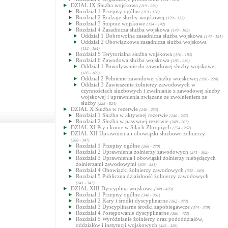
DZIAŁ IX Służba wojskowa
(119 - 239)
Rozdział 1 Przepisy ogólne
(119 - 128)
Rozdział 2 Rodzaje służby wojskowej
(129 - 133)
Rozdział 3 Stopnie wojskowe
(134 - 142)
Rozdział 4 Zasadnicza służba wojskowa
(143 - 169)
Oddział 1 Dobrowolna zasadnicza służba wojskowa
(143 - 151)
Oddział 2 Obowiązkowa zasadnicza służba wojskowa
(152 - 184)
Rozdział 5 Terytorialna służba wojskowa
(170 - 184)
Rozdział 6 Zawodowa służba wojskowa
(185 - 239)
Oddział 1 Powoływanie do zawodowej służby wojskowej
(185 - 189)
Oddział 2 Pełnienie zawodowej służby wojskowej
(190 - 224)
Oddział 3 Zawieszenie żołnierzy zawodowych w
czynnościach służbowych i zwalnianie z zawodowej służby
wojskowej i uprawnienia związane ze zwolnieniem ze
służby
(225 - 824)
DZIAŁ X Służba w rezerwie
(240 - 253)
Rozdział 1 Służba w aktywnej rezerwie
(240 - 247)
Rozdział 2 Służba w pasywnej rezerwie
(248 - 267)
DZIAŁ XI Psy i konie w Siłach Zbrojnych
(254 - 267)
DZIAŁ XII Uprawnienia i obowiązki służbowe żołnierzy
(268 - 347)
Rozdział 1 Przepisy ogólne
(268 - 270)
Rozdział 2 Uprawnienia żołnierzy zawodowych
(271 - 302)
Rozdział 3 Uprawnienia i obowiązki żołnierzy niebędących
żołnierzami zawodowymi
(303 - 331)
Rozdział 4 Obowiązki żołnierzy zawodowych
(332 - 340)
Rozdział 5 Publiczna działalność żołnierzy zawodowych
(341 - 347)
DZIAŁ XIII Dyscyplina wojskowa
(348 - 429)
Rozdział 1 Przepisy ogólne
(348 - 361)
Rozdział 2 Kary i środki dyscyplinarne
(362 - 373)
Rozdział 3 Dyscyplinarne środki zapobiegawcze
(374 - 379)
Rozdział 4 Postępowanie dyscyplinarne
(380 - 422)
Rozdział 5 Wyróżnianie żołnierzy oraz pododdziałów,
oddziałów i instytucji wojskowych
(423 - 429)