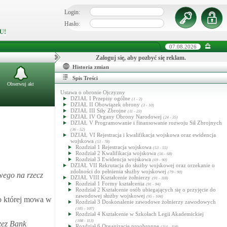
Login:
Hasło:
U!
07.08.2026
Zaloguj się, aby pozbyć się reklam.
Historia zmian
Spis Treści
Obserwuj akt
Ustawa o obronie Ojczyzny
DZIAŁ I Przepisy ogólne
(1 - 2)
DZIAŁ II Obowiązek obrony
(3 - 10)
DZIAŁ III Siły Zbrojne
(11 - 23)
DZIAŁ IV Organy Obrony Narodowej
(24 - 35)
DZIAŁ V Programowanie i finansowanie rozwoju Sił Zbrojnych
(36 - 52)
DZIAŁ VI Rejestracja i kwalifikacja wojskowa oraz ewidencja
wojskowa
(53 - 78)
Rozdział 1 Rejestracja wojskowa
(53 - 55)
Rozdział 2 Kwalifikacja wojskowa
(56 - 68)
Rozdział 3 Ewidencja wojskowa
(69 - 90)
DZIAŁ VII Rekrutacja do służby wojskowej oraz orzekanie o
zdolności do pełnienia służby wojskowej
(79 - 90)
wego na rzecz
DZIAŁ VIII Kształcenie żołnierzy
(91 - 118)
Rozdział 1 Formy kształcenia
(91 - 94)
Rozdział 2 Kształcenie osób ubiegających się o przyjęcie do
zawodowej służby wojskowej
(95 - 104)
o której mowa w
Rozdział 3 Doskonalenie zawodowe żołnierzy zawodowych
(105 - 107)
Rozdział 4 Kształcenie w Szkołach Legii Akademickiej
(108 - 113)
zez Bank
Rozdział 6 Organizacje proobronne
(114 - 118)