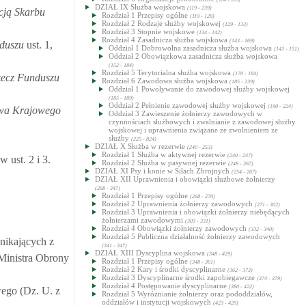
DZIAŁ IX Służba wojskowa
(119 - 239)
cją Skarbu
Rozdział 1 Przepisy ogólne
(119 - 128)
Rozdział 2 Rodzaje służby wojskowej
(129 - 133)
Rozdział 3 Stopnie wojskowe
(134 - 142)
Rozdział 4 Zasadnicza służba wojskowa
(143 - 169)
nduszu
ust. 1,
Oddział 1 Dobrowolna zasadnicza służba wojskowa
(143 - 151)
Oddział 2 Obowiązkowa zasadnicza służba wojskowa
(152 - 184)
Rozdział 5 Terytorialna służba wojskowa
(170 - 184)
zecz Funduszu
Rozdział 6 Zawodowa służba wojskowa
(185 - 239)
Oddział 1 Powoływanie do zawodowej służby wojskowej
(185 - 189)
Oddział 2 Pełnienie zawodowej służby wojskowej
(190 - 224)
twa Krajowego
Oddział 3 Zawieszenie żołnierzy zawodowych w
czynnościach służbowych i zwalnianie z zawodowej służby
wojskowej i uprawnienia związane ze zwolnieniem ze
służby
(225 - 824)
DZIAŁ X Służba w rezerwie
(240 - 253)
Rozdział 1 Służba w aktywnej rezerwie
(240 - 247)
ust. 2 i 3.
Rozdział 2 Służba w pasywnej rezerwie
(248 - 267)
DZIAŁ XI Psy i konie w Siłach Zbrojnych
(254 - 267)
DZIAŁ XII Uprawnienia i obowiązki służbowe żołnierzy
(268 - 347)
Rozdział 1 Przepisy ogólne
(268 - 270)
Rozdział 2 Uprawnienia żołnierzy zawodowych
(271 - 302)
Rozdział 3 Uprawnienia i obowiązki żołnierzy niebędących
żołnierzami zawodowymi
(303 - 331)
Rozdział 4 Obowiązki żołnierzy zawodowych
(332 - 340)
Rozdział 5 Publiczna działalność żołnierzy zawodowych
nikających z
(341 - 347)
DZIAŁ XIII Dyscyplina wojskowa
(348 - 429)
Ministra Obrony
Rozdział 1 Przepisy ogólne
(348 - 361)
Rozdział 2 Kary i środki dyscyplinarne
(362 - 373)
Rozdział 3 Dyscyplinarne środki zapobiegawcze
(374 - 379)
Rozdział 4 Postępowanie dyscyplinarne
(380 - 422)
wego (Dz. U. z
Rozdział 5 Wyróżnianie żołnierzy oraz pododdziałów,
oddziałów i instytucji wojskowych
(423 - 429)