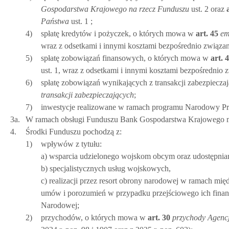
Gospodarstwa Krajowego na rzecz Funduszu
ust. 2 oraz
a
Państwa
ust. 1 ;
4)
spłatę kredytów i pożyczek, o których mowa w
art.
45
em
wraz z odsetkami i innymi kosztami bezpośrednio związa
5)
spłatę zobowiązań finansowych, o których mowa w
art.
4
ust. 1, wraz z odsetkami i innymi kosztami bezpośrednio
6)
spłatę zobowiązań wynikających z transakcji zabezpiecz
transakcji zabezpieczających
;
7)
inwestycje realizowane w ramach programu Narodowy Pr
3a.
W ramach obsługi Funduszu Bank Gospodarstwa Krajowego moż
4.
Środki Funduszu pochodzą z:
1)
wpływów z tytułu:
a) wsparcia udzielonego wojskom obcym oraz udostępnia
b) specjalistycznych usług wojskowych,
c) realizacji przez resort obrony narodowej w ramach m
umów i porozumień w przypadku przejściowego ich finan
Narodowej;
2)
przychodów, o których mowa w
art.
30
przychody Agencj