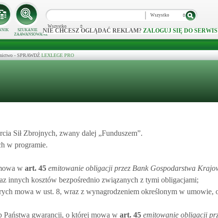
Wszystko
Wszystko
NIE CHCESZ OGLĄDAĆ REKLAM?
ZALOGUJ SIĘ DO SERWIS
NNIK
SZUKANIE
ZAAWANSOWANE
ecznictwo - SPRAWDŹ
LEXLEGE PRO
ia Sił Zbrojnych, zwany dalej „Funduszem”.
ch w programie.
h mowa w
art.
45
emitowanie obligacji przez Bank Gospodarstwa Krajo
oraz innych kosztów bezpośrednio związanych z tymi obligacjami;
rych mowa w ust. 8, wraz z wynagrodzeniem określonym w umowie, 
b Państwa gwarancji, o której mowa w
art.
45
emitowanie obligacji pr