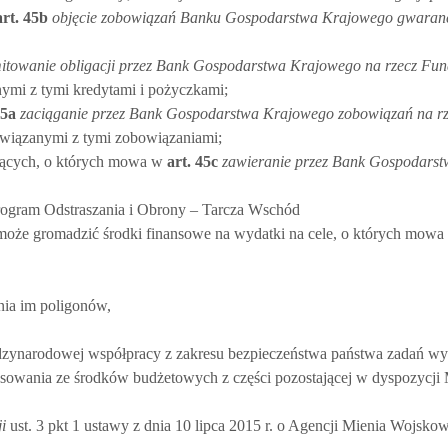
rt.
45b
objęcie zobowiązań Banku Gospodarstwa Krajowego gwaran
itowanie obligacji przez Bank Gospodarstwa Krajowego na rzecz Fu
nymi z tymi kredytami i pożyczkami;
5a
zaciąganie przez Bank Gospodarstwa Krajowego zobowiązań na r
 związanymi z tymi zobowiązaniami;
ających, o których mowa w
art.
45c
zawieranie przez Bank Gospodars
ogram Odstraszania i Obrony – Tarcza Wschód
e gromadzić środki finansowe na wydatki na cele, o których mowa w 
nia im poligonów,
iędzynarodowej współpracy z zakresu bezpieczeństwa państwa zadań wy
sowania ze środków budżetowych z części pozostającej w dyspozycji 
i
ust. 3 pkt 1 ustawy z dnia 10 lipca 2015 r. o Agencji Mienia Wojsko