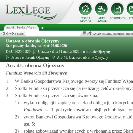
STRONA
AKTY
DOKUMENTY
CE
GŁÓWNA
PRAWNE
Art. 41. - Fundusz Wspar...
Szukaj:
Wyłącz reklamy, przeglądaj orz
Ustawa o obronie Ojczyzny
Stan prawny aktualny na dzień:
07.08.2026
Dz.U.2025.0.825 t.j. - Ustawa z dnia 11 marca 2022 r. o obronie Ojczyzny
Ustawa o obronie Ojczyzny
Art. 41. Ustawa o obronie Ojczyzny
Art. 41. obrona Ojczyzny
Fundusz Wsparcia Sił Zbrojnych
1.
W Banku Gospodarstwa Krajowego tworzy się Fundusz Wsparc
2.
Środki Funduszu przeznacza się na realizację celów określony
3.
Środki Funduszu przeznacza się również na:
1)
wykup obligacji i zapłatę odsetek od obligacji, o któryc
Funduszu
ust. 1, pokrycie kosztów emisji tych obligacji 
2)
zwrot Bankowi Gospodarstwa Krajowego środków, o któ
ust. 5;
3)
spłatę zobowiązań wynikających z wykonania przez Skar