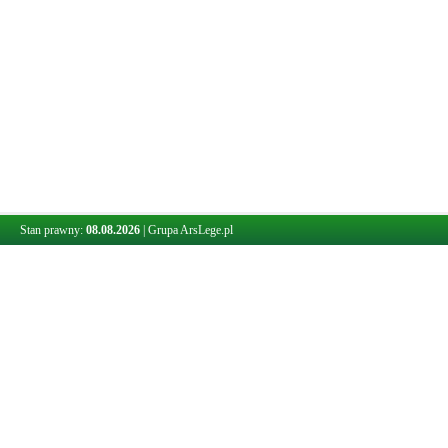
Stan prawny:
08.08.2026
|
Grupa ArsLege.pl