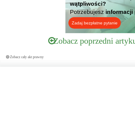
wątpliwości?
Potrzebujesz
informacji
Zadaj bezpłatne pytanie
Zobacz poprzedni artyk
Zobacz cały akt prawny