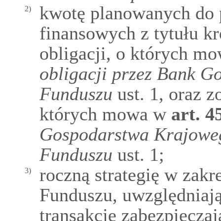
kwotę planowanych do 
2)
finansowych z tytułu k
obligacji, o których m
obligacji przez Bank G
Funduszu
ust. 1, oraz 
których mowa w
art.
4
Gospodarstwa Krajoweg
Funduszu
ust. 1;
roczną strategię w zakr
3)
Funduszu, uwzględniaj
transakcje zabezpiecza