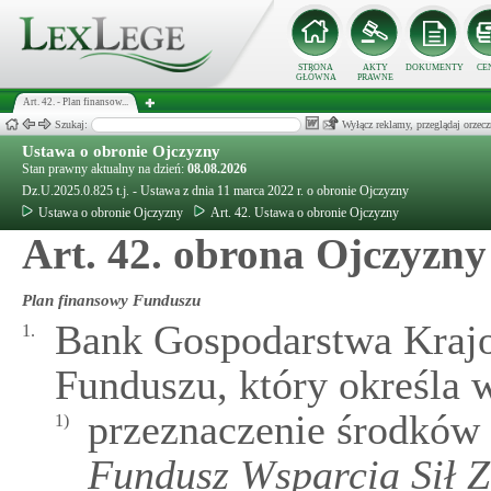
STRONA
AKTY
DOKUMENTY
CE
GŁÓWNA
PRAWNE
Art. 42. - Plan finansow...
Szukaj:
Wyłącz reklamy, przeglądaj orz
Ustawa o obronie Ojczyzny
Stan prawny aktualny na dzień:
08.08.2026
Dz.U.2025.0.825 t.j. - Ustawa z dnia 11 marca 2022 r. o obronie Ojczyzny
Ustawa o obronie Ojczyzny
Art. 42. Ustawa o obronie Ojczyzny
Art. 42. obrona Ojczyzny
Plan finansowy Funduszu
Bank Gospodarstwa Krajo
1.
Funduszu, który określa 
przeznaczenie środków
1)
Fundusz Wsparcia Sił 