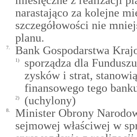
miesięczne z realizacji 
narastająco za kolejne m
szczegółowości nie mniej
planu.
Bank Gospodarstwa Kraj
7.
sporządza dla Funduszu
1)
zysków i strat, stanowi
finansowego tego banku
(uchylony)
2)
Minister Obrony Narodow
8.
sejmowej właściwej w sp