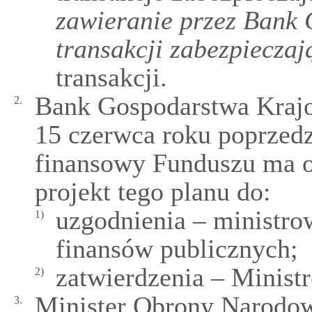
zawieranie przez Bank
transakcji zabezpieczaj
transakcji.
Bank Gospodarstwa Krajow
2.
15 czerwca roku poprzedz
finansowy Funduszu ma o
projekt tego planu do:
uzgodnienia – ministr
1)
finansów publicznych;
zatwierdzenia – Minis
2)
Minister Obrony Narodow
3.