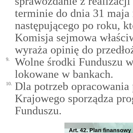
sprawozdanie z realizacj
terminie do dnia 31 maja
następującego po roku, k
Komisja sejmowa właści
wyraża opinię do przedło
Wolne środki Funduszu w
9.
lokowane w bankach.
Dla potrzeb opracowania
10.
Krajowego sporządza pr
Funduszu.
Art. 42. Plan finansow