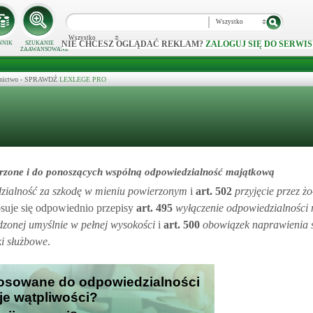
Wszystko
Wszystko
NIE CHCESZ OGLĄDAĆ REKLAM?
ZALOGUJ SIĘ DO SERWIS
NNIK
SZUKANIE
ZAAWANSOWANE
ecznictwo - SPRAWDŹ
LEXLEGE PRO
ierzone i do ponoszących wspólną odpowiedzialność majątkową
zialność za szkodę w mieniu powierzonym
i
art.
502
przyjęcie przez ż
tosuje się odpowiednio przepisy
art.
495
wyłączenie odpowiedzialności
zonej umyślnie w pełnej wysokości
i
art.
500
obowiązek naprawienia 
ki służbowe
.
stosowane do odpowiedzialności
oje wątpliwości?