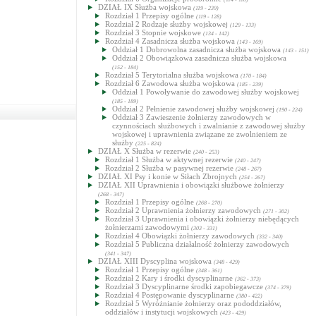
DZIAŁ IX Służba wojskowa
(119 - 239)
Rozdział 1 Przepisy ogólne
(119 - 128)
Rozdział 2 Rodzaje służby wojskowej
(129 - 133)
Rozdział 3 Stopnie wojskowe
(134 - 142)
Rozdział 4 Zasadnicza służba wojskowa
(143 - 169)
Oddział 1 Dobrowolna zasadnicza służba wojskowa
(143 - 151)
Oddział 2 Obowiązkowa zasadnicza służba wojskowa
(152 - 184)
Rozdział 5 Terytorialna służba wojskowa
(170 - 184)
Rozdział 6 Zawodowa służba wojskowa
(185 - 239)
Oddział 1 Powoływanie do zawodowej służby wojskowej
(185 - 189)
Oddział 2 Pełnienie zawodowej służby wojskowej
(190 - 224)
Oddział 3 Zawieszenie żołnierzy zawodowych w
czynnościach służbowych i zwalnianie z zawodowej służby
wojskowej i uprawnienia związane ze zwolnieniem ze
służby
(225 - 824)
DZIAŁ X Służba w rezerwie
(240 - 253)
Rozdział 1 Służba w aktywnej rezerwie
(240 - 247)
Rozdział 2 Służba w pasywnej rezerwie
(248 - 267)
DZIAŁ XI Psy i konie w Siłach Zbrojnych
(254 - 267)
DZIAŁ XII Uprawnienia i obowiązki służbowe żołnierzy
(268 - 347)
Rozdział 1 Przepisy ogólne
(268 - 270)
Rozdział 2 Uprawnienia żołnierzy zawodowych
(271 - 302)
Rozdział 3 Uprawnienia i obowiązki żołnierzy niebędących
żołnierzami zawodowymi
(303 - 331)
Rozdział 4 Obowiązki żołnierzy zawodowych
(332 - 340)
Rozdział 5 Publiczna działalność żołnierzy zawodowych
(341 - 347)
DZIAŁ XIII Dyscyplina wojskowa
(348 - 429)
Rozdział 1 Przepisy ogólne
(348 - 361)
Rozdział 2 Kary i środki dyscyplinarne
(362 - 373)
Rozdział 3 Dyscyplinarne środki zapobiegawcze
(374 - 379)
Rozdział 4 Postępowanie dyscyplinarne
(380 - 422)
Rozdział 5 Wyróżnianie żołnierzy oraz pododdziałów,
oddziałów i instytucji wojskowych
(423 - 429)