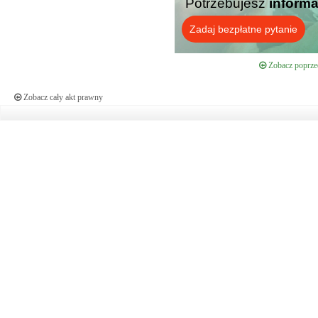
Potrzebujesz
informa
Zadaj bezpłatne pytanie
Zobacz poprzed
Zobacz cały akt prawny