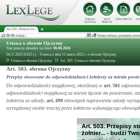
STRONA
AKTY
DOKUMENTY
CE
GŁÓWNA
PRAWNE
Art. 503. - Przepisy sto...
Szukaj:
Wyłącz reklamy, przeglądaj orz
Ustawa o obronie Ojczyzny
Stan prawny aktualny na dzień:
06.08.2026
Dz.U.2025.0.825 t.j. - Ustawa z dnia 11 marca 2022 r. o obronie Ojczyzny
Ustawa o obronie Ojczyzny
Art. 503. Ustawa o obronie Ojczyzny
Art. 503. obrona Ojczyzny
Przepisy stosowane do odpowiedzialności żołnierzy za mienie pow
Do odpowiedzialności majątkowej, określonej w
art.
501
odpowied
odpowiedzialności majątkowej za mienie łącznie im powierzone
, s
żołnierza za szkody
,
art.
499
obowiązek naprawienia szkody wyrząd
wyrządzonej osobie trzeciej przez żołnierza wykonującego obowiąz
Art. 503. Przepisy 
żołnier... - budzi Tw