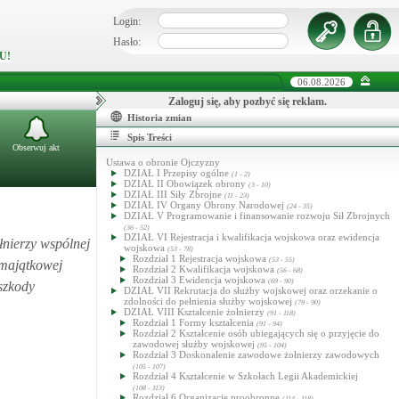
Login:
Hasło:
U!
06.08.2026
Zaloguj się, aby pozbyć się reklam.
Historia zmian
Spis Treści
Obserwuj akt
Ustawa o obronie Ojczyzny
DZIAŁ I Przepisy ogólne
(1 - 2)
DZIAŁ II Obowiązek obrony
(3 - 10)
DZIAŁ III Siły Zbrojne
(11 - 23)
DZIAŁ IV Organy Obrony Narodowej
(24 - 35)
DZIAŁ V Programowanie i finansowanie rozwoju Sił Zbrojnych
(36 - 52)
DZIAŁ VI Rejestracja i kwalifikacja wojskowa oraz ewidencja
ołnierzy wspólnej
wojskowa
(53 - 78)
Rozdział 1 Rejestracja wojskowa
(53 - 55)
 majątkowej
Rozdział 2 Kwalifikacja wojskowa
(56 - 68)
Rozdział 3 Ewidencja wojskowa
(69 - 90)
szkody
DZIAŁ VII Rekrutacja do służby wojskowej oraz orzekanie o
zdolności do pełnienia służby wojskowej
(79 - 90)
DZIAŁ VIII Kształcenie żołnierzy
(91 - 118)
Rozdział 1 Formy kształcenia
(91 - 94)
Rozdział 2 Kształcenie osób ubiegających się o przyjęcie do
zawodowej służby wojskowej
(95 - 104)
Rozdział 3 Doskonalenie zawodowe żołnierzy zawodowych
(105 - 107)
Rozdział 4 Kształcenie w Szkołach Legii Akademickiej
(108 - 113)
Rozdział 6 Organizacje proobronne
(114 - 118)