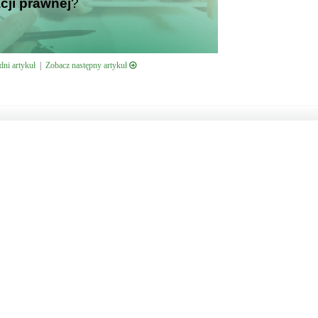
cji prawnej
?
ni artykuł
|
Zobacz następny artykuł