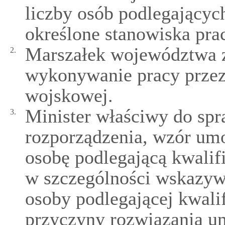
liczby osób podlegającyc
określone stanowiska pra
Marszałek województwa 
2.
wykonywanie pracy przez 
wojskowej.
Minister właściwy do spr
3.
rozporządzenia, wzór um
osobę podlegającą kwalif
w szczególności wskazywa
osoby podlegającej kwali
przyczyny rozwiązania u