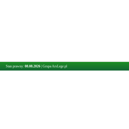
Stan prawny:
08.08.2026
|
Grupa ArsLege.pl