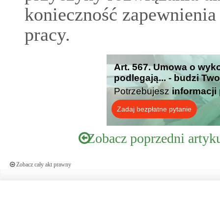
konieczność zapewnieni
pracy.
Art. 567. Umowa o wyk
podlegają... - budzi Tw
Potrzebujesz
informacji
Zadaj bezpłatne pytanie
Zobacz poprzedni artyk
Zobacz cały akt prawny