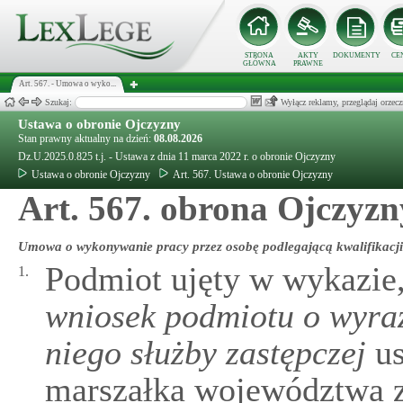
STRONA
AKTY
DOKUMENTY
CE
GŁÓWNA
PRAWNE
Art. 567. - Umowa o wyko...
Szukaj:
Wyłącz reklamy, przeglądaj orz
Ustawa o obronie Ojczyzny
Stan prawny aktualny na dzień:
08.08.2026
Dz.U.2025.0.825 t.j. - Ustawa z dnia 11 marca 2022 r. o obronie Ojczyzny
Ustawa o obronie Ojczyzny
Art. 567. Ustawa o obronie Ojczyzny
Art. 567. obrona Ojczyzn
Umowa o wykonywanie pracy przez osobę podlegającą kwalifikacji
Podmiot ujęty w wykazie
1.
wniosek podmiotu o wyra
niego służby zastępczej
us
marszałka województwa z 