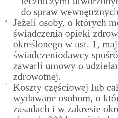
leczniczymi utworzony
do spraw wewnętrznych
Jeżeli osoby, o których 
2.
świadczenia opieki zdro
określonego w ust. 1, ma
świadczeniodawcy spośró
zawarli umowy o udzielan
zdrowotnej.
Koszty częściowej lub cał
3.
wydawane osobom, o któr
zasadach i w zakresie ok