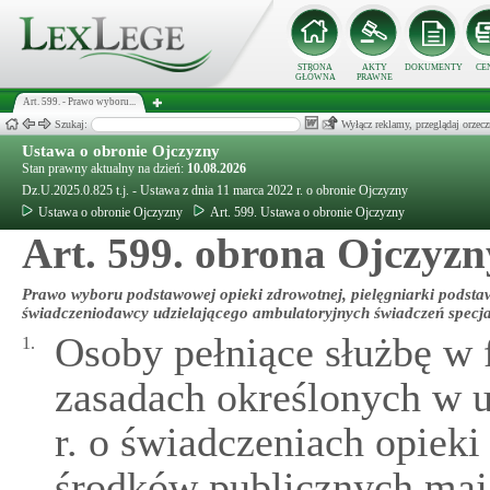
STRONA
AKTY
DOKUMENTY
CE
GŁÓWNA
PRAWNE
Art. 599. - Prawo wyboru...
Szukaj:
Wyłącz reklamy, przeglądaj orz
Ustawa o obronie Ojczyzny
Stan prawny aktualny na dzień:
10.08.2026
Dz.U.2025.0.825 t.j. - Ustawa z dnia 11 marca 2022 r. o obronie Ojczyzny
Ustawa o obronie Ojczyzny
Art. 599. Ustawa o obronie Ojczyzny
Art. 599. obrona Ojczyzn
Prawo wyboru podstawowej opieki zdrowotnej, pielęgniarki podstaw
świadczeniodawcy udzielającego ambulatoryjnych świadczeń specjali
Osoby pełniące służbę w 
1.
zasadach określonych w u
r. o świadczeniach opiek
środków publicznych maj