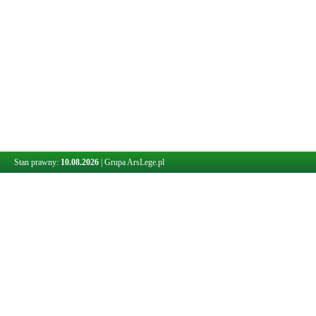
Stan prawny:
10.08.2026
|
Grupa ArsLege.pl