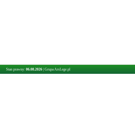
Stan prawny:
06.08.2026
|
Grupa ArsLege.pl