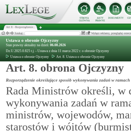
STRONA
AKTY
DOKUMENTY
CE
GŁÓWNA
PRAWNE
Art. 8. - Rozporządzenie...
Szukaj:
Wyłącz reklamy, przeglądaj orz
Ustawa o obronie Ojczyzny
Stan prawny aktualny na dzień:
06.08.2026
Dz.U.2025.0.825 t.j. - Ustawa z dnia 11 marca 2022 r. o obronie Ojczyzny
Ustawa o obronie Ojczyzny
Art. 8. Ustawa o obronie Ojczyzny
Art. 8. obrona Ojczyzny
Rozporządzenie określające sposób wykonywania zadań w ramach
Rada Ministrów określi, w 
wykonywania zadań w rama
ministrów, wojewodów, ma
starostów i wójtów (burmis