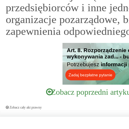
przedsiębiorców i inne jedn
organizacje pozarządowe, b
zapewnienia odpowiedniego
Art. 8. Rozporządzenie
wykonywania zad... - b
Potrzebujesz
informacji
Zadaj bezpłatne pytanie
Zobacz poprzedni artyk
Zobacz cały akt prawny