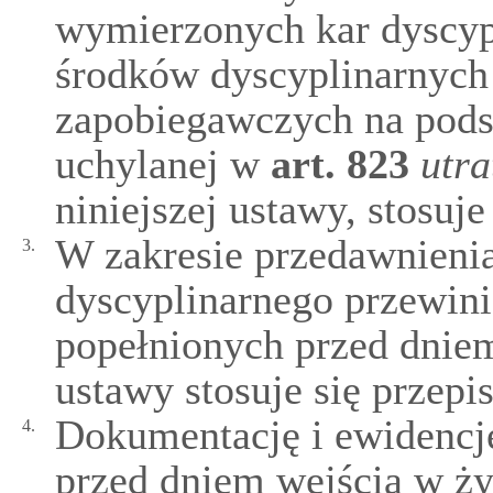
wymierzonych kar dyscyp
środków dyscyplinarnych
zapobiegawczych na pods
uchylanej w
art.
823
utr
niniejszej ustawy, stosuj
W zakresie przedawnienia
3.
dyscyplinarnego przewini
popełnionych przed dniem
ustawy stosuje się przep
Dokumentację i ewidencj
4.
przed dniem wejścia w życ