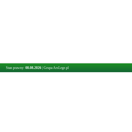
Stan prawny:
08.08.2026
|
Grupa ArsLege.pl