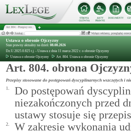
STRONA
AKTY
DOKUMENTY
CE
GŁÓWNA
PRAWNE
Art. 804. - Przepisy sto...
Szukaj:
Wyłącz reklamy, przeglądaj orz
Ustawa o obronie Ojczyzny
Stan prawny aktualny na dzień:
08.08.2026
Dz.U.2025.0.825 t.j. - Ustawa z dnia 11 marca 2022 r. o obronie Ojczyzny
Ustawa o obronie Ojczyzny
Art. 804. Ustawa o obronie Ojczyzny
Art. 804. obrona Ojczyzn
Przepisy stosowane do postępowań dyscyplinarnych wszczętych i ni
Do postępowań dyscyplin
1.
niezakończonych przed dn
ustawy stosuje się przep
W zakresie wykonania ud
2.