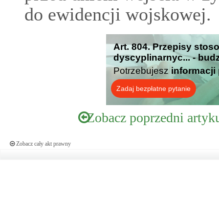
do ewidencji wojskowej.
Art. 804. Przepisy st
dyscyplinarnyc... - bud
Potrzebujesz
informacji
Zadaj bezpłatne pytanie
Zobacz poprzedni artyk
Zobacz cały akt prawny