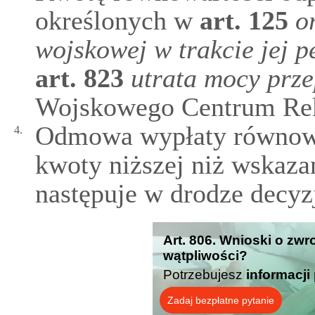
określonych w
art.
125
o
wojskowej w trakcie jej p
art.
823
utrata mocy prz
Wojskowego Centrum Rek
Odmowa wypłaty równowar
4.
kwoty niższej niż wskaz
następuje w drodze decyzj
Art. 806. Wnioski o zwr
wątpliwości?
Potrzebujesz
informacji
Zadaj bezpłatne pytanie