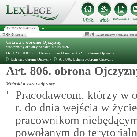
STRONA
AKTY
DOKUMENTY
CE
GŁÓWNA
PRAWNE
Art. 806. - Wnioski o zw...
Szukaj:
Wyłącz reklamy, przeglądaj orz
Ustawa o obronie Ojczyzny
Stan prawny aktualny na dzień:
07.08.2026
Dz.U.2025.0.825 t.j. - Ustawa z dnia 11 marca 2022 r. o obronie Ojczyzny
Ustawa o obronie Ojczyzny
Art. 806. Ustawa o obronie Ojczyzny
Art. 806. obrona Ojczyzn
Wnioski o zwrot odprawy
Pracodawcom, którzy w ok
1.
r. do dnia wejścia w życi
pracownikom niebędącym
powołanym do terytorialn