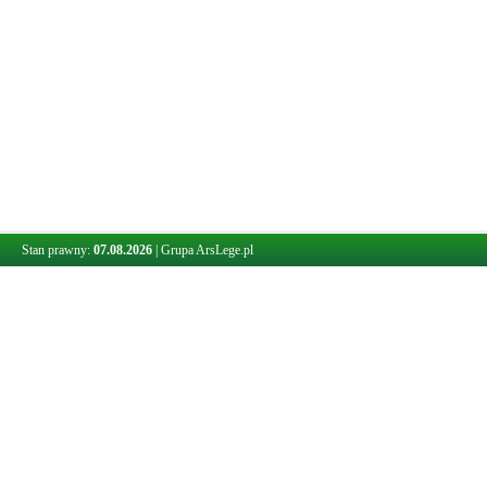
Stan prawny:
07.08.2026
|
Grupa ArsLege.pl