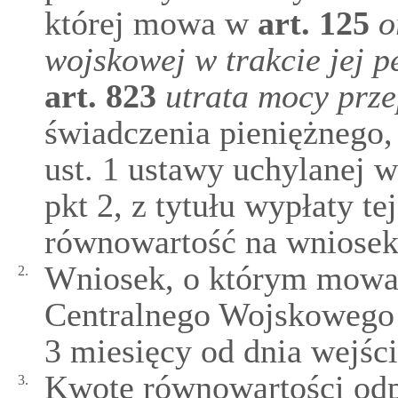
której mowa w
art.
125
o
wojskowej w trakcie jej p
art.
823
utrata mocy prz
świadczenia pieniężnego
ust. 1 ustawy uchylanej w
pkt 2, z tytułu wypłaty te
równowartość na wniosek
Wniosek, o którym mowa w
2.
Centralnego Wojskowego 
3 miesięcy od dnia wejści
Kwotę równowartości odp
3.