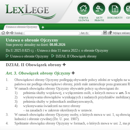
STRONA
AKTY
DOKUMENTY
CE
GŁÓWNA
PRAWNE
Ustawa o obronie Ojczyzny
Szukaj:
Art./§
Wyłącz reklam
Ustawa o obronie Ojczyzny
Stan prawny aktualny na dzień:
08.08.2026
Dz.U.2025.0.825 t.j. - Ustawa z dnia 11 marca 2022 r. o obronie Ojczyzny
Ustawa o obronie Ojczyzny
DZIAŁ II Obowiązek obrony
DZIAŁ II Obowiązek obrony
Art. 3.
Obowiązek obrony Ojczyzny
1.
Obowiązkowi obrony Ojczyzny podlegają obywatele polscy zdolni ze względu na w
państwa nie podlega obowiązkowi obrony, jeżeli stale zamieszkuje poza granicami Rz
2.
W ramach obowiązku obrony Ojczyzny obywatele polscy są obowiązani do:
1)
pełnienia służby wojskowej, z wyłączeniem osób, o których mowa w
art.
5
n
2)
wykonywania obowiązków wynikających z nadanych przydziałów mobilizacyj
3)
pełnienia służby w jednostkach zmilitaryzowanych,
4)
wykonywania świadczeń na rzecz obrony
– na zasadach i w zakresie określonych w ustawie.
3.
W ramach obowiązku obrony Ojczyzny osoby, o których mowa w ust. 1, są obowiązan
ludności i obronie cywilnej (Dz. U. poz. 1907).
4.
Spełnianie obowiązku obrony Ojczyzny w formach, o których mowa w ust. 2, ma pi