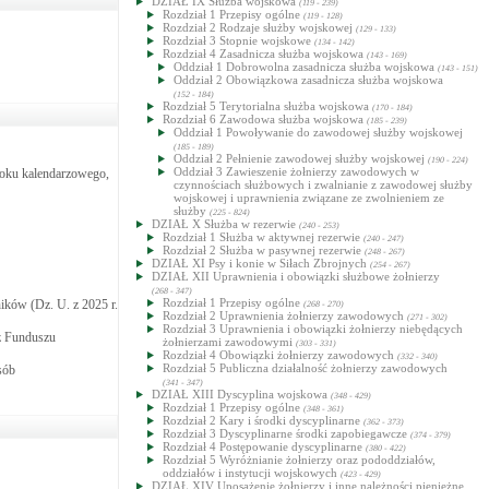
DZIAŁ IX Służba wojskowa
(119 - 239)
Rozdział 1 Przepisy ogólne
(119 - 128)
Rozdział 2 Rodzaje służby wojskowej
(129 - 133)
Rozdział 3 Stopnie wojskowe
(134 - 142)
Rozdział 4 Zasadnicza służba wojskowa
(143 - 169)
Oddział 1 Dobrowolna zasadnicza służba wojskowa
(143 - 151)
Oddział 2 Obowiązkowa zasadnicza służba wojskowa
(152 - 184)
Rozdział 5 Terytorialna służba wojskowa
(170 - 184)
Rozdział 6 Zawodowa służba wojskowa
(185 - 239)
Oddział 1 Powoływanie do zawodowej służby wojskowej
(185 - 189)
Oddział 2 Pełnienie zawodowej służby wojskowej
(190 - 224)
Oddział 3 Zawieszenie żołnierzy zawodowych w
 roku kalendarzowego,
czynnościach służbowych i zwalnianie z zawodowej służby
wojskowej i uprawnienia związane ze zwolnieniem ze
służby
(225 - 824)
DZIAŁ X Służba w rezerwie
(240 - 253)
Rozdział 1 Służba w aktywnej rezerwie
(240 - 247)
Rozdział 2 Służba w pasywnej rezerwie
(248 - 267)
DZIAŁ XI Psy i konie w Siłach Zbrojnych
(254 - 267)
DZIAŁ XII Uprawnienia i obowiązki służbowe żołnierzy
(268 - 347)
Rozdział 1 Przepisy ogólne
ików (Dz. U. z 2025 r.
(268 - 270)
Rozdział 2 Uprawnienia żołnierzy zawodowych
(271 - 302)
Rozdział 3 Uprawnienia i obowiązki żołnierzy niebędących
 z Funduszu
żołnierzami zawodowymi
(303 - 331)
Rozdział 4 Obowiązki żołnierzy zawodowych
(332 - 340)
Rozdział 5 Publiczna działalność żołnierzy zawodowych
sób
(341 - 347)
DZIAŁ XIII Dyscyplina wojskowa
(348 - 429)
Rozdział 1 Przepisy ogólne
(348 - 361)
Rozdział 2 Kary i środki dyscyplinarne
(362 - 373)
Rozdział 3 Dyscyplinarne środki zapobiegawcze
(374 - 379)
Rozdział 4 Postępowanie dyscyplinarne
(380 - 422)
Rozdział 5 Wyróżnianie żołnierzy oraz pododdziałów,
oddziałów i instytucji wojskowych
(423 - 429)
DZIAŁ XIV Uposażenie żołnierzy i inne należności pieniężne