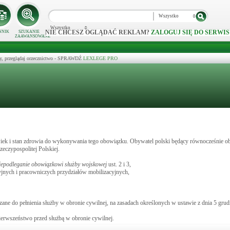
Wszystko
Wszystko
NIE CHCESZ OGLĄDAĆ REKLAM?
ZALOGUJ SIĘ DO SERWIS
NNIK
SZUKANIE
ZAAWANSOWANE
y, przeglądaj orzecznictwo - SPRAWDŹ
LEXLEGE PRO
iek i stan zdrowia do wykonywania tego obowiązku. Obywatel polski będący równocześnie o
eczypospolitej Polskiej.
iepodleganie obowiązkowi służby wojskowej
ust. 2 i 3,
nych i pracowniczych przydziałów mobilizacyjnych,
e do pełnienia służby w obronie cywilnej, na zasadach określonych w ustawie z dnia 5 grudn
erwszeństwo przed służbą w obronie cywilnej.