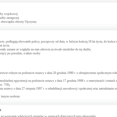
żby wojskowej.
żby zastępczej.
i obowiązku obrony Ojczyzny.
wie, podlegają obywatele polscy, począwszy od dnia, w którym kończą 18 lat życia, do końca
at życia.
ały uznane ze względu na stan zdrowia za trwale niezdolne do tej służby.
ięcy po porodzie, a także osoby:
stwie rolnym na podstawie ustawy z dnia 20 grudnia 1990 r. o ubezpieczeniu społecznym roln
odzielnej egzystencji na podstawie ustawy z dnia 17 grudnia 1998 r. o emeryturach i rentach
oz. 718),
 ustawy z dnia 27 sierpnia 1997 r. o rehabilitacji zawodowej i społecznej oraz zatrudnianiu o
zyć innym osobom.
ię na wezwanie właściwych organów w sprawach dotyczących tego obowiązku.