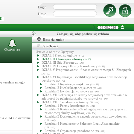
Login:
Hasło:
U!
08.08.2026
Zaloguj się, aby pozbyć się reklam.
Historia zmian
Spis Treści
Obserwuj akt
Ustawa o obronie Ojczyzny
DZIAŁ I Przepisy ogólne
(1 - 2)
DZIAŁ II Obowiązek obrony
(3 - 10)
DZIAŁ III Siły Zbrojne
(11 - 23)
DZIAŁ IV Organy Obrony Narodowej
(24 - 35)
DZIAŁ V Programowanie i finansowanie rozwoju Sił Zbrojnych
(36 - 52)
DZIAŁ VI Rejestracja i kwalifikacja wojskowa oraz ewidencja
wojskowa
(53 - 78)
bywatelem innego
Rozdział 1 Rejestracja wojskowa
(53 - 55)
Rozdział 2 Kwalifikacja wojskowa
(56 - 68)
Rozdział 3 Ewidencja wojskowa
(69 - 90)
DZIAŁ VII Rekrutacja do służby wojskowej oraz orzekanie o
zdolności do pełnienia służby wojskowej
(79 - 90)
DZIAŁ VIII Kształcenie żołnierzy
(91 - 118)
Rozdział 1 Formy kształcenia
(91 - 94)
Rozdział 2 Kształcenie osób ubiegających się o przyjęcie do
zawodowej służby wojskowej
(95 - 104)
Rozdział 3 Doskonalenie zawodowe żołnierzy zawodowych
ia 2024 r. o ochronie
(105 - 107)
Rozdział 4 Kształcenie w Szkołach Legii Akademickiej
(108 - 113)
Rozdział 6 Organizacje proobronne
(114 - 118)