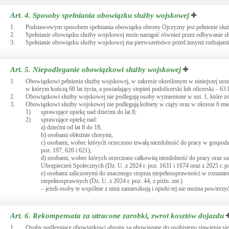
Art. 4.
Sposoby spełniania obowiązku służby wojskowej
1.
Podstawowym sposobem spełniania obowiązku obrony Ojczyzny jest pełnienie słu
2.
Spełnianie obowiązku służby wojskowej może nastąpić również przez odbywanie słu
3.
Spełnianie obowiązku służby wojskowej ma pierwszeństwo przed innymi rodzajam
Art. 5.
Niepodleganie obowiązkowi służby wojskowej
1.
Obowiązkowi pełnienia służby wojskowej, w zakresie określonym w niniejszej usta
w którym kończą 60 lat życia, a posiadający stopień podoficerski lub oficerski – 63 l
2.
Obowiązkowi służby wojskowej nie podlegają osoby wymienione w ust. 1, które zost
3.
Obowiązkowi służby wojskowej nie podlegają kobiety w ciąży oraz w okresie 6 mies
1)
sprawujące opiekę nad dziećmi do lat 8;
2)
sprawujące opiekę nad:
a) dziećmi od lat 8 do 18,
b) osobami obłożnie chorymi,
c) osobami, wobec których orzeczono trwałą niezdolność do pracy w gospodar
poz. 197, 620 i 621),
d) osobami, wobec których orzeczono całkowitą niezdolność do pracy oraz sam
Ubezpieczeń Społecznych (Dz. U. z 2024 r. poz. 1631 i 1674 oraz z 2025 r. p
e) osobami zaliczonymi do znacznego stopnia niepełnosprawności w rozumieniu
niepełnosprawnych (Dz. U. z 2024 r. poz. 44, z późn. zm.)
– jeżeli osoby te wspólnie z nimi zamieszkują i opieki tej nie można powier
Art. 6.
Rekompensata za utracone zarobki, zwrot kosztów dojazdu
1.
Osoby podlegające obowiązkowi obrony są obowiązane do osobistego stawienia s