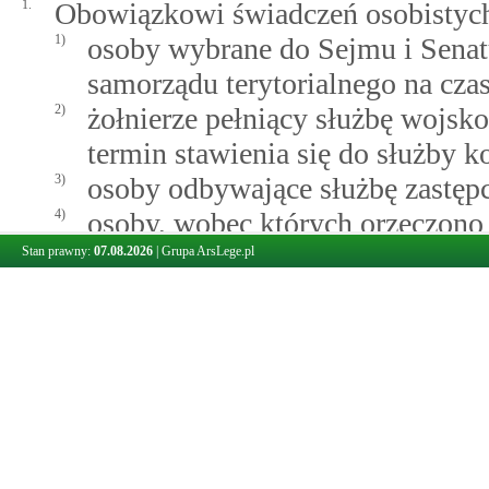
1.
Obowiązkowi świadczeń osobistych
1)
osoby wybrane do Sejmu i Senat
samorządu terytorialnego na cza
2)
żołnierze pełniący służbę wojsko
termin stawienia się do służby 
3)
osoby odbywające służbę zastęp
4)
osoby, wobec których orzeczono 
w gospodarstwie rolnym na podst
Stan prawny:
07.08.2026
|
Grupa ArsLege.pl
ubezpieczeniu społecznym rolni
do pracy oraz samodzielnej egzys
na podstawie ustawy z dnia 17 gr
Funduszu Ubezpieczeń Społeczny
znacznym stopniu niepełnospra
niepełnosprawności w rozumieniu