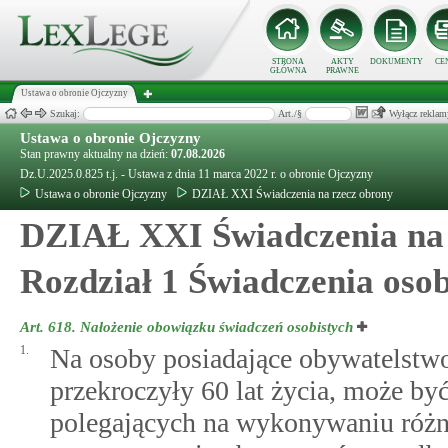
STRONA
AKTY
DOKUMENTY
CE
GŁÓWNA
PRAWNE
Ustawa o obronie Ojczyzny
Szukaj:
Art./§
Wyłącz reklam
Ustawa o obronie Ojczyzny
Stan prawny aktualny na dzień:
07.08.2026
Dz.U.2025.0.825 t.j. - Ustawa z dnia 11 marca 2022 r. o obronie Ojczyzny
Ustawa o obronie Ojczyzny
DZIAŁ XXI Świadczenia na rzecz obrony
DZIAŁ XXI Świadczenia na 
Rozdział 1 Świadczenia osob
Art. 618.
Nałożenie obowiązku świadczeń osobistych
1.
Na osoby posiadające obywatelstwo 
przekroczyły 60 lat życia, może b
polegających na wykonywaniu różne