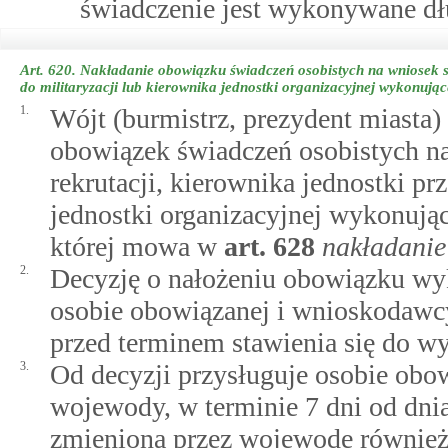
świadczenie jest wykonywane dłu
Art. 620.
Nakładanie obowiązku świadczeń osobistych na wniosek sz
do militaryzacji lub kierownika jednostki organizacyjnej wykonują
1.
Wójt (burmistrz, prezydent miasta)
obowiązek świadczeń osobistych n
rekrutacji, kierownika jednostki pr
jednostki organizacyjnej wykonując
której mowa w
art.
628
nakładanie
2.
Decyzję o nałożeniu obowiązku wyk
osobie obowiązanej i wnioskodawcy
przed terminem stawienia się do w
3.
Od decyzji przysługuje osobie obo
wojewody, w terminie 7 dni od dnia
zmieniona przez wojewodę również z