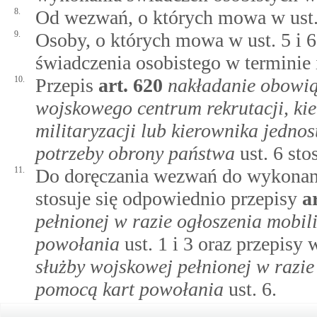
8.
Od wezwań, o których mowa w ust. 5
9.
Osoby, o których mowa w ust. 5 i 6
świadczenia osobistego w terminie
10.
Przepis
art.
620
nakładanie obowią
wojskowego centrum rekrutacji, kie
militaryzacji lub kierownika jedno
potrzeby obrony państwa
ust. 6 sto
11.
Do doręczania wezwań do wykonani
stosuje się odpowiednio przepisy
a
pełnionej w razie ogłoszenia mobil
powołania
ust. 1 i 3 oraz przepis
służby wojskowej pełnionej w razie 
pomocą kart powołania
ust. 6.