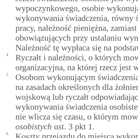
wypoczynkowego, osobie wykonując
wykonywania świadczenia, równy 
pracy, należność pieniężna, zamiast
obowiązujących przy ustalaniu wy
Należność tę wypłaca się na podst
4.
Ryczałt i należności, o których mo
organizacyjna, na której rzecz jes
5.
Osobom wykonującym świadczenia o
na zasadach określonych dla żołni
wojskową lub ryczałt odpowiadając
wykonywania świadczenia osobisteg
nie wlicza się czasu, o którym mo
osobistych
ust. 3 pkt 1.
6.
Koszty przejazdu do miejsca wykon