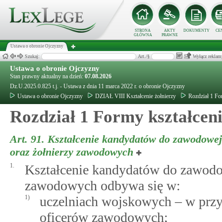
STRONA
AKTY
DOKUMENTY
CE
GŁÓWNA
PRAWNE
Ustawa o obronie Ojczyzny
Szukaj:
Art./§
Wyłącz reklam
Ustawa o obronie Ojczyzny
Stan prawny aktualny na dzień:
07.08.2026
Dz.U.2025.0.825 t.j. - Ustawa z dnia 11 marca 2022 r. o obronie Ojczyzny
Ustawa o obronie Ojczyzny
DZIAŁ VIII Kształcenie żołnierzy
Rozdział 1 Fo
Rozdział 1 Formy kształcen
Art. 91.
Kształcenie kandydatów do zawodowej
oraz żołnierzy zawodowych
1.
Kształcenie kandydatów do zawodo
zawodowych odbywa się w:
1)
uczelniach wojskowych – w przy
oficerów zawodowych;