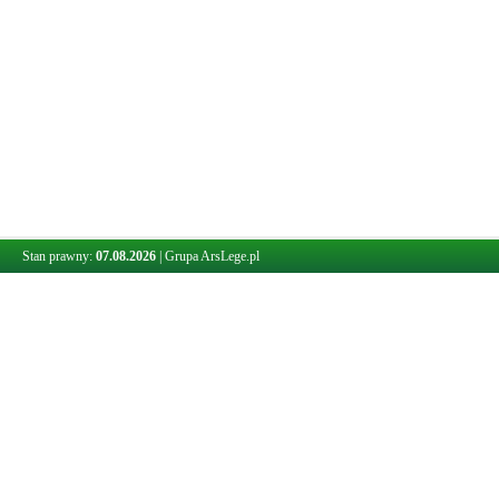
Stan prawny:
07.08.2026
|
Grupa ArsLege.pl