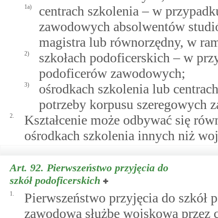
1a)
centrach szkolenia – w przypadk
zawodowych absolwentów studió
magistra lub równorzędny, w ram
2)
szkołach podoficerskich – w prz
podoficerów zawodowych;
3)
ośrodkach szkolenia lub centrach
potrzeby korpusu szeregowych 
2.
Kształcenie może odbywać się równ
ośrodkach szkolenia innych niż wo
Art. 92.
Pierwszeństwo przyjęcia do
szkół podoficerskich
1.
Pierwszeństwo przyjęcia do szkół p
zawodową służbę wojskową przez co