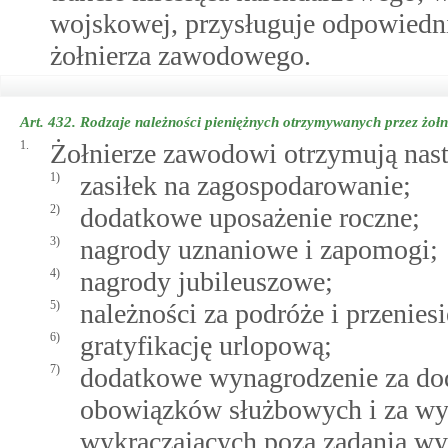
wojskowej, przysługuje odpowiedn
żołnierza zawodowego.
Art. 432.
Rodzaje należności pieniężnych otrzymywanych przez żoł
1.
Żołnierze zawodowi otrzymują nastę
1)
zasiłek na zagospodarowanie;
2)
dodatkowe uposażenie roczne;
3)
nagrody uznaniowe i zapomogi;
4)
nagrody jubileuszowe;
5)
należności za podróże i przenies
6)
gratyfikację urlopową;
7)
dodatkowe wynagrodzenie za do
obowiązków służbowych i za wy
wykraczających poza zadania wy