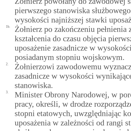
Żołnierz powołany do zawodowej s
pierwszego stanowiska służbowego
wysokości najniższej stawki upos
1b.
Żołnierz po zakończeniu pełnienia
kształcenia do czasu objęcia pier
uposażenie zasadnicze w wysokości
posiadanym stopniu wojskowym.
2.
Żołnierzowi zawodowemu wyznaczo
zasadnicze w wysokości wynikającej
stanowiska.
3.
Minister Obrony Narodowej, w por
pracy, określi, w drodze rozporząd
stopni etatowych, uwzględniając k
uposażenia w zależności od rangi 