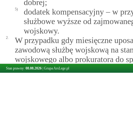
dobrej;
5)
dodatek kompensacyjny – w przy
służbowe wyższe od zajmowaneg
wojskowy.
2.
W przypadku gdy miesięczne uposa
zawodową służbę wojskową na sta
wojskowego albo prokuratora do sp
miesięcznego wynagrodzenia przys
Stan prawny:
08.08.2026
|
Grupa ArsLege.pl
pełnionej funkcji sędziego sądu p
prokuratora na takim samym stanowi
przysługuje dodatek wyrównawczy
wynagrodzeniem a uposażeniem na
3.
Dodatki do uposażenia zasadnicze
miesięcznych, dziennych albo za w