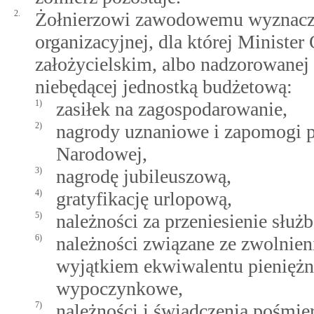
2.
Żołnierzowi zawodowemu wyznaczo
organizacyjnej, dla której Ministe
założycielskim, albo nadzorowanej
niebędącej jednostką budżetową:
1)
zasiłek na zagospodarowanie,
2)
nagrody uznaniowe i zapomogi 
Narodowej,
3)
nagrodę jubileuszową,
4)
gratyfikację urlopową,
5)
należności za przeniesienie służ
6)
należności związane ze zwolnie
wyjątkiem ekwiwalentu pieniężn
wypoczynkowe,
7)
należności i świadczenia pośmi