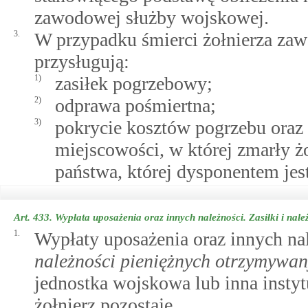
zawodowej służby wojskowej.
3.
W przypadku śmierci żołnierza zaw
przysługują:
1)
zasiłek pogrzebowy;
2)
odprawa pośmiertna;
3)
pokrycie kosztów pogrzebu oraz
miejscowości, w której zmarły ż
państwa, której dysponentem je
Art. 433.
Wypłata uposażenia oraz innych należności. Zasiłki i nale
1.
Wypłaty uposażenia oraz innych n
należności pieniężnych otrzymywa
jednostka wojskowa lub inna instyt
żołnierz pozostaje.