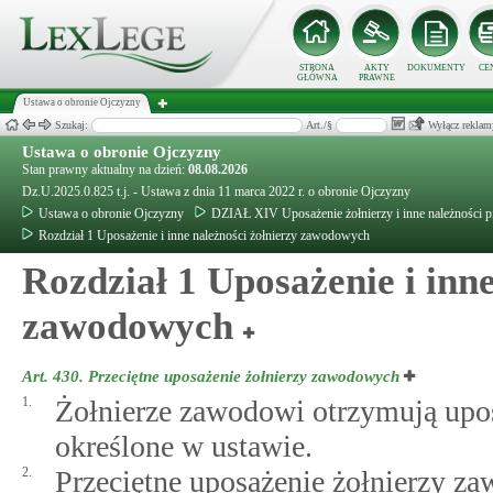
STRONA
AKTY
DOKUMENTY
CE
GŁÓWNA
PRAWNE
Ustawa o obronie Ojczyzny
Szukaj:
Art./§
Wyłącz reklam
Ustawa o obronie Ojczyzny
Stan prawny aktualny na dzień:
08.08.2026
Dz.U.2025.0.825 t.j. - Ustawa z dnia 11 marca 2022 r. o obronie Ojczyzny
Ustawa o obronie Ojczyzny
DZIAŁ XIV Uposażenie żołnierzy i inne należności p
Rozdział 1 Uposażenie i inne należności żołnierzy zawodowych
Rozdział 1 Uposażenie i inne
zawodowych
Art. 430.
Przeciętne uposażenie żołnierzy zawodowych
1.
Żołnierze zawodowi otrzymują uposa
określone w ustawie.
2.
Przeciętne uposażenie żołnierzy z