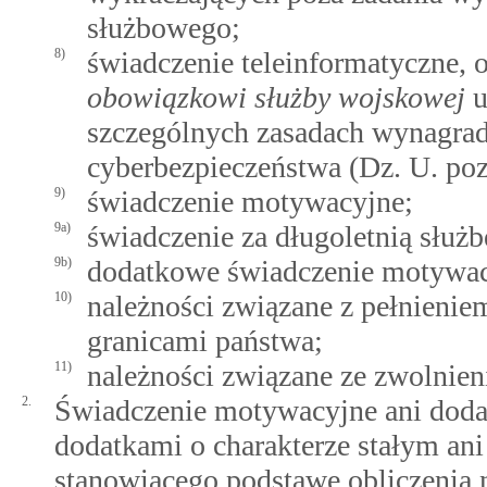
służbowego;
8)
świadczenie teleinformatyczne
obowiązkowi służby wojskowej
u
szczególnych zasadach wynagradz
cyberbezpieczeństwa (Dz. U. poz.
9)
świadczenie motywacyjne;
9a)
świadczenie za długoletnią służ
9b)
dodatkowe świadczenie motywac
10)
należności związane z pełnieni
granicami państwa;
11)
należności związane ze zwolnie
2.
Świadczenie motywacyjne ani doda
dodatkami o charakterze stałym an
stanowiącego podstawę obliczenia n