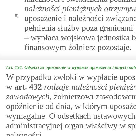
należności pieniężnych otrzymy
8)
uposażenie i należności związa
pełnienia służby poza granicami
– wypłaca wojskowa jednostka bu
finansowym żołnierz pozostaje.
Art. 434.
Odsetki za opóźnienie w wypłacie uposażenia i innych nal
W przypadku zwłoki w wypłacie uposa
w
art.
432
rodzaje należności pienię
zawodowych
, żołnierzowi zawodowem
opóźnienie od dnia, w którym uposażen
wymagalne. O odsetkach ustawowych z
administracyjnej organ właściwy w sp
należności.