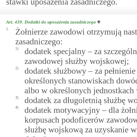
stawki uposażenia zasadniczego.
Art. 439.
Dodatki do uposażenia zasadniczego
1.
Żołnierze zawodowi otrzymują nast
zasadniczego:
1)
dodatek specjalny – za szczegól
zawodowej służby wojskowej;
2)
dodatek służbowy – za pełnieni
określonych stanowiskach dowód
albo w określonych jednostkach
3)
dodatek za długoletnią służbę w
4)
dodatek motywacyjny – dla żołn
korpusach podoficerów zawodow
służbę wojskową za uzyskanie w 