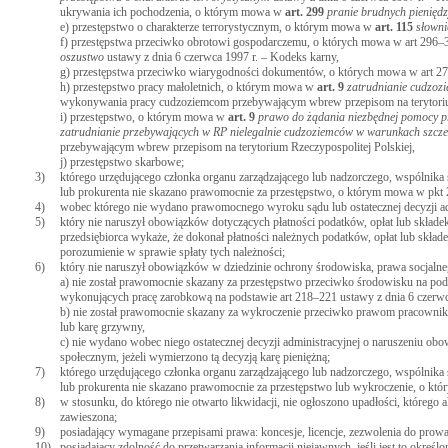
ukrywania ich pochodzenia, o którym mowa w
art.
299
pranie brudnych pieniędz
e) przestępstwo o charakterze terrorystycznym, o którym mowa w
art.
115
słowni
f) przestępstwa przeciwko obrotowi gospodarczemu, o których mowa w art 296–
oszustwo
ustawy z dnia 6 czerwca 1997 r. – Kodeks karny,
g) przestępstwa przeciwko wiarygodności dokumentów, o których mowa w art 27
h) przestępstwo pracy małoletnich, o którym mowa w
art.
9
zatrudnianie cudzoz
wykonywania pracy cudzoziemcom przebywającym wbrew przepisom na terytorium Rz
i) przestępstwo, o którym mowa w
art.
9
prawo do żądania niezbędnej pomocy p
zatrudnianie przebywających w RP nielegalnie cudzoziemców w warunkach szcz
przebywającym wbrew przepisom na terytorium Rzeczypospolitej Polskiej,
j) przestępstwo skarbowe;
3)
którego urzędującego członka organu zarządzającego lub nadzorczego, wspólnika
lub prokurenta nie skazano prawomocnie za przestępstwo, o którym mowa w pkt 
4)
wobec którego nie wydano prawomocnego wyroku sądu lub ostatecznej decyzji admi
5)
który nie naruszył obowiązków dotyczących płatności podatków, opłat lub składe
przedsiębiorca wykaże, że dokonał płatności należnych podatków, opłat lub skła
porozumienie w sprawie spłaty tych należności;
6)
który nie naruszył obowiązków w dziedzinie ochrony środowiska, prawa socjalneg
a) nie został prawomocnie skazany za przestępstwo przeciwko środowisku na pod
wykonujących pracę zarobkową na podstawie art 218–221 ustawy z dnia 6 czerwc
b) nie został prawomocnie skazany za wykroczenie przeciwko prawom pracownika 
lub karę grzywny,
c) nie wydano wobec niego ostatecznej decyzji administracyjnej o naruszeniu o
społecznym, jeżeli wymierzono tą decyzją karę pieniężną;
7)
którego urzędującego członka organu zarządzającego lub nadzorczego, wspólnika
lub prokurenta nie skazano prawomocnie za przestępstwo lub wykroczenie, o któr
8)
w stosunku, do którego nie otwarto likwidacji, nie ogłoszono upadłości, którego a
zawieszona;
9)
posiadający wymagane przepisami prawa: koncesje, licencje, zezwolenia do prow
10)
posiadający zdolność do przetwarzania informacji niejawnych, jeśli jest to ok