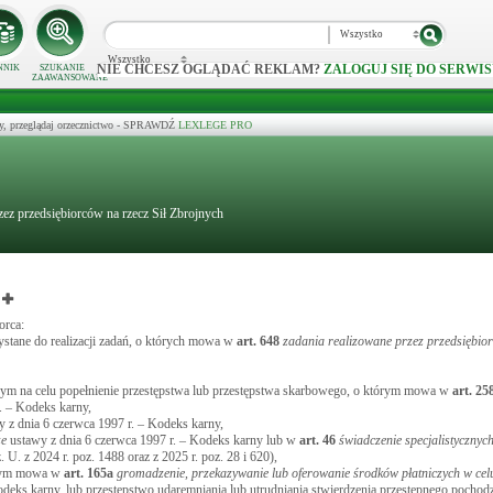
Wszystko
Wszystko
NIE CHCESZ OGLĄDAĆ REKLAM?
ZALOGUJ SIĘ DO SERWIS
NNIK
SZUKANIE
ZAAWANSOWANE
y, przeglądaj orzecznictwo - SPRAWDŹ
LEXLEGE PRO
z przedsiębiorców na rzecz Sił Zbrojnych
orca:
stane do realizacji zadań, o których mowa w
art.
648
zadania realizowane przez przedsiębior
ącym na celu popełnienie przestępstwa lub przestępstwa skarbowego, o którym mowa w
art.
25
. – Kodeks karny,
 z dnia 6 czerwca 1997 r. – Kodeks karny,
ze
ustawy z dnia 6 czerwca 1997 r. – Kodeks karny lub w
art.
46
świadczenie specjalistycznyc
 U. z 2024 r. poz. 1488 oraz z 2025 r. poz. 28 i 620),
tórym mowa w
art.
165a
gromadzenie, przekazywanie lub oferowanie środków płatniczych w cel
deks karny, lub przestępstwo udaremniania lub utrudniania stwierdzenia przestępnego pochodz