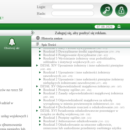
Rozdział 2 Służba w pasywnej rezerwie
(248 - 267)
DZIAŁ XI Psy i konie w Siłach Zbrojnych
Login:
(254 - 267)
DZIAŁ XII Uprawnienia i obowiązki służbowe żołnierzy
Hasło:
(268 - 347)
Rozdział 1 Przepisy ogólne
(268 - 270)
U!
Rozdział 2 Uprawnienia żołnierzy zawodowych
(271 - 302)
Rozdział 3 Uprawnienia i obowiązki żołnierzy niebędących
07.08.2026
żołnierzami zawodowymi
(303 - 331)
Rozdział 4 Obowiązki żołnierzy zawodowych
(332 - 340)
Zaloguj się, aby pozbyć się reklam.
Rozdział 5 Publiczna działalność żołnierzy zawodowych
Historia zmian
(341 - 347)
DZIAŁ XIII Dyscyplina wojskowa
(348 - 429)
Rozdział 1 Przepisy ogólne
Spis Treści
(348 - 361)
Rozdział 2 Kary i środki dyscyplinarne
Obserwuj akt
(362 - 373)
Rozdział 3 Dyscyplinarne środki zapobiegawcze
(374 - 379)
Rozdział 4 Postępowanie dyscyplinarne
(380 - 422)
Rozdział 5 Wyróżnianie żołnierzy oraz pododdziałów,
oddziałów i instytucji wojskowych
(423 - 429)
DZIAŁ XIV Uposażenie żołnierzy i inne należności pieniężne
(430 - 490)
Rozdział 1 Uposażenie i inne należności żołnierzy
zawodowych
(430 - 470)
Rozdział 2 Uposażenie i inne należności pieniężne żołnierzy
niebędących żołnierzami zawodowymi
(471 - 490)
DZIAŁ XV Odpowiedzialność majątkowa żołnierzy
(491 - 507)
ców na rzecz Sił
Rozdział 1 Przepisy ogólne
(491 - 492)
Rozdział 2 Zasady odpowiedzialności majątkowej żołnierza
(493 - 500)
Rozdział 3 Odpowiedzialność majątkowa za szkodę
8
udział w
wyrządzoną w mieniu powierzonym żołnierzowi
(501 - 504)
Rozdział 4 Dochodzenie roszczeń o odszkodowanie
(505 - 507)
DZIAŁ XVI Świadczenia odszkodowawcze pozostające w
związku ze służbą wojskową
(508 - 530)
h usług wojskowych
i
Rozdział 1 Przepisy ogólne
(508 - 515)
Rozdział 2 Jednorazowe odszkodowanie
(516 - 521)
u sfinansowania
Rozdział 3 Odszkodowanie za utracone całkowicie,
zniszczone lub uszkodzone przedmioty osobistego użytku
enia pieniędzy lub