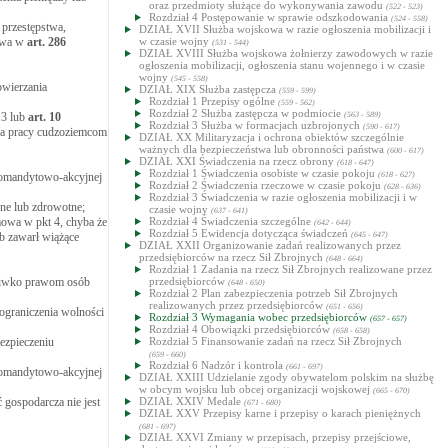
oraz przedmioty służące do wykonywania zawodu
(522 - 523)
Rozdział 4 Postępowanie w sprawie odszkodowania
(524 - 558)
 przestępstwa,
DZIAŁ XVII Służba wojskowa w razie ogłoszenia mobilizacji i
mowa w
art.
286
w czasie wojny
(531 - 544)
DZIAŁ XVIII Służba wojskowa żołnierzy zawodowych w razie
ogłoszenia mobilizacji, ogłoszenia stanu wojennego i w czasie
wojny
(545 - 558)
owierzania
DZIAŁ XIX Służba zastępcza
(559 - 599)
Rozdział 1 Przepisy ogólne
(559 - 562)
Rozdział 2 Służba zastępcza w podmiocie
. 3 lub
art.
10
(563 - 589)
Rozdział 3 Służba w formacjach uzbrojonych
(590 - 617)
ia pracy cudzoziemcom
DZIAŁ XX Militaryzacja i ochrona obiektów szczególnie
ważnych dla bezpieczeństwa lub obronności państwa
(600 - 617)
DZIAŁ XXI Świadczenia na rzecz obrony
(618 - 647)
Rozdział 1 Świadczenia osobiste w czasie pokoju
 komandytowo-akcyjnej
(618 - 627)
Rozdział 2 Świadczenia rzeczowe w czasie pokoju
(628 - 636)
Rozdział 3 Świadczenia w razie ogłoszenia mobilizacji i w
zne lub zdrowotne;
czasie wojny
(637 - 641)
mowa w pkt 4, chyba że
Rozdział 4 Świadczenia szczególne
(642 - 644)
Rozdział 5 Ewidencja dotycząca świadczeń
ub zawarł wiążące
(645 - 647)
DZIAŁ XXII Organizowanie zadań realizowanych przez
przedsiębiorców na rzecz Sił Zbrojnych
(648 - 664)
Rozdział 1 Zadania na rzecz Sił Zbrojnych realizowane przez
eciwko prawom osób
przedsiębiorców
(648 - 650)
Rozdział 2 Plan zabezpieczenia potrzeb Sił Zbrojnych
realizowanych przez przedsiębiorców
(651 - 656)
ograniczenia wolności
Rozdział 3 Wymagania wobec przedsiębiorców
(657 - 657)
Rozdział 4 Obowiązki przedsiębiorców
(658 - 658)
ezpieczeniu
Rozdział 5 Finansowanie zadań na rzecz Sił Zbrojnych
(659 - 660)
Rozdział 6 Nadzór i kontrola
(661 - 697)
 komandytowo-akcyjnej
DZIAŁ XXIII Udzielanie zgody obywatelom polskim na służbę
w obcym wojsku lub obcej organizacji wojskowej
(665 - 670)
ć gospodarcza nie jest
DZIAŁ XXIV Medale
(671 - 680)
DZIAŁ XXV Przepisy karne i przepisy o karach pieniężnych
(681 - 697)
DZIAŁ XXVI Zmiany w przepisach, przepisy przejściowe,