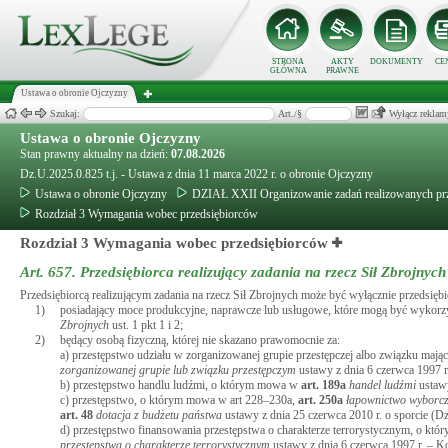
STRONA
AKTY
DOKUMENTY
CE
GŁÓWNA
PRAWNE
Ustawa o obronie Ojczyzny
Szukaj:
Art./§
Wyłącz reklam
Ustawa o obronie Ojczyzny
Stan prawny aktualny na dzień:
07.08.2026
Dz.U.2025.0.825 t.j. - Ustawa z dnia 11 marca 2022 r. o obronie Ojczyzny
Ustawa o obronie Ojczyzny
DZIAŁ XXII Organizowanie zadań realizowanych prze
Rozdział 3 Wymagania wobec przedsiębiorców
Rozdział 3 Wymagania wobec przedsiębiorców
Art. 657.
Przedsiębiorca realizujący zadania na rzecz Sił Zbrojnych
Przedsiębiorcą realizującym zadania na rzecz Sił Zbrojnych może być wyłącznie przedsiębi
1)
posiadający moce produkcyjne, naprawcze lub usługowe, które mogą być wykorzy
Zbrojnych
ust. 1 pkt 1 i 2;
2)
będący osobą fizyczną, której nie skazano prawomocnie za:
a) przestępstwo udziału w zorganizowanej grupie przestępczej albo związku maj
zorganizowanej grupie lub związku przestępczym
ustawy z dnia 6 czerwca 1997 r
b) przestępstwo handlu ludźmi, o którym mowa w
art.
189a
handel ludźmi
ustawy
c) przestępstwo, o którym mowa w art 228–230a,
art.
250a
łapownictwo wyborc
art.
48
dotacja z budżetu państwa
ustawy z dnia 25 czerwca 2010 r. o sporcie (Dz.
d) przestępstwo finansowania przestępstwa o charakterze terrorystycznym, o k
przestępstwa o charakterze terrorystycznym
ustawy z dnia 6 czerwca 1997 r. – Ko