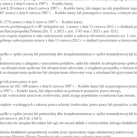
y
ustawy z dnia 6 czerwca 1997 r. – Kodeks karny,
czek
§ 20 ustawy z dnia 6 czerwca 1997 r. – Kodeks karny, lub mające na celu popełnienie tego
307 ustawy z dnia 6 czerwca 1997 r. – Kodeks karny, lub przestępstwo oszustwa, o którym 
0–277d ustawy z dnia 6 czerwca 1997 r. – Kodeks karny,
iemców przebywających w RP nielegalnie
ust. 2 ustawy z dnia 15 czerwca 2012 r. o skutkach p
eczypospolitej Polskiej (Dz. U. z 2021 r. poz. 1745 oraz z 2025 r. poz. 621),
rzez organy wojskowe w toku wykonywania zadań w zakresie obronności państwa
ust. 1 i ust
ególnego wykorzystania
ustawy z dnia 15 czerwca 2012 r. o skutkach powierzania wykonywan
 spółki w spółce jawnej lub partnerskiej albo komplementariusza w spółce komandytowej lub
2;
nistracyjnej o zaleganiu z uiszczeniem podatków, opłat lub składek na ubezpieczenia społec
k na ubezpieczenia społeczne lub ubezpieczenie zdrowotne, z wyjątkiem przypadku, o którym 
dek na ubezpieczenia społeczne lub ubezpieczenie zdrowotne wraz z odsetkami lub grzywnami l
o lub prawa pracy to jest:
stawie art 181–188 ustawy z dnia 6 czerwca 1997 r. – Kodeks karny lub za przestępstwa prz
a 1997 r. – Kodeks karny, lub odpowiednio na podstawie przepisów prawa obcego,
lub wykroczenie przeciwko środowisku, jeżeli za jego popełnienie wymierzono karę aresztu, 
bowiązków wynikających z zakresu prawa ochrony środowiska, prawa pracy lub przepisów o zab
 spółki w spółce jawnej lub partnerskiej albo komplementariusza w spółce komandytowej lub
ym mowa w pkt 6 lit. a lub b;
ktywami nie zarządza likwidator lub sąd, nie zawarł układu z wierzycielami, którego działalnoś
adzenia działalności gospodarczej wydane przez uprawniony organ administracji państwowej;
reślone przez Ministra Obrony Narodowej jako wymóg przy wykonywaniu zadań.