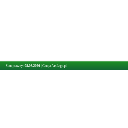
Stan prawny:
08.08.2026
|
Grupa ArsLege.pl