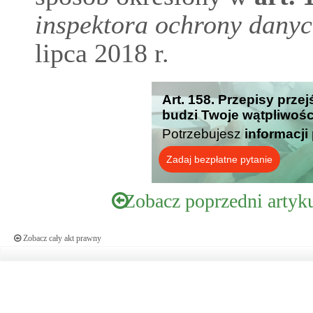
inspektora ochrony dany
lipca 2018 r.
Art. 158. Przepisy prze
budzi Twoje wątpliwośc
Potrzebujesz
informacji
Zadaj bezpłatne pytanie
Zobacz poprzedni artyk
Zobacz cały akt prawny