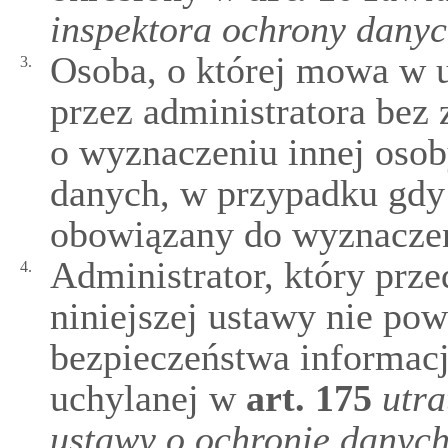
inspektora ochrony dany
Osoba, o której mowa w u
3.
przez administratora bez
o wyznaczeniu innej osob
danych, w przypadku gdy a
obowiązany do wyznaczen
Administrator, który prz
4.
niniejszej ustawy nie pow
bezpieczeństwa informac
uchylanej w
art.
175
utra
ustawy o ochronie danyc