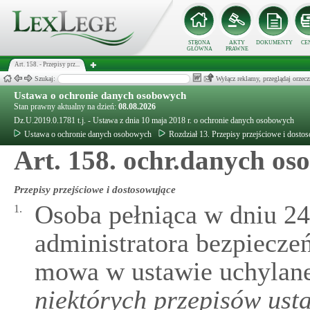
STRONA
AKTY
DOKUMENTY
CE
GŁÓWNA
PRAWNE
Art. 158. - Przepisy prz...
Szukaj:
Wyłącz reklamy, przeglądaj orz
Ustawa o ochronie danych osobowych
Stan prawny aktualny na dzień:
08.08.2026
Dz.U.2019.0.1781 t.j. - Ustawa z dnia 10 maja 2018 r. o ochronie danych osobowych
Ustawa o ochronie danych osobowych
Rozdział 13. Przepisy przejściowe i dosto
Art. 158. ochr.danych oso
Przepisy przejściowe i dostosowujące
Osoba pełniąca w dniu 24
1.
administratora bezpiecze
mowa w ustawie uchylan
niektórych przepisów ust