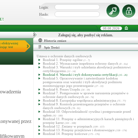
Login:
Hasło:
U!
08.08.2026
Zaloguj się, aby pozbyć się reklam.
Historia zmian
ę efektywniej
zując test
Spis Treści
Ustawa o ochronie danych osobowych
Rozdział 1. Przepisy ogólne
(1 - 7)
Rozdział 2. Wyznaczanie inspektora ochrony danych
(8 - 11a)
Rozdział 3. Warunki i tryb udzielania akredytacji podmiotowi
certyfikującemu
(12 - 14)
Rozdział 4. Warunki i tryb dokonywania certyfikacji
(15 - 26)
Rozdział 5. Opracowywanie i zatwierdzanie kodeksu
postępowania oraz warunki i tryb akredytacji podmiotu
monitorującego jego przestrzeganie
(27 - 33)
Rozdział 6. Prezes Urzędu
(34 - 59)
prowadzenia
Rozdział 7. Postępowanie w sprawie naruszenia przepisów o
ochronie danych osobowych
(60 - 74)
Rozdział 8. Europejska współpraca administracyjna
(75 - 77)
Rozdział 9. Kontrola przestrzegania przepisów o ochronie
danych osobowych
(78 - 91)
Rozdział 10. Odpowiedzialność cywilna i postępowanie przed
sądem
(92 - 100)
Rozdział 11. Przepisy o administracyjnych karach pieniężnych i
okonywanej przez
przepisy karne
(101 - 108)
Rozdział 12. Zmiany w przepisach
(109 - 157)
Rozdział 13. Przepisy przejściowe i dostosowujące
(158 - 174)
Rozdział 14. Przepisy końcowe
(175 - 176)
alifikowanym