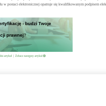
 w postaci elektronicznej opatruje się kwalifikowanym podpisem ele
ertyfikację - budzi Twoje
cji prawnej
?
ni artykuł
|
Zobacz następny artykuł