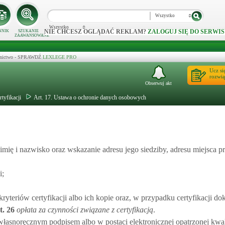
Wszystko
Wszystko
NIE CHCESZ OGLĄDAĆ REKLAM?
ZALOGUJ SIĘ DO SERWIS
NNIK
SZUKANIE
ZAAWANSOWANE
ecznictwo - SPRAWDŹ
LEXLEGE PRO
Ucz si
rozwią
Obserwuj akt
tyfikacji
Art. 17. Ustawa o ochronie danych osobowych
 imię i nazwisko oraz wskazanie adresu jego siedziby, adresu miejsca 
i;
ryteriów certyfikacji albo ich kopie oraz, w przypadku certyfikacji d
t.
26
opłata za czynności związane z certyfikacją
.
 własnoręcznym podpisem albo w postaci elektronicznej opatrzonej kw