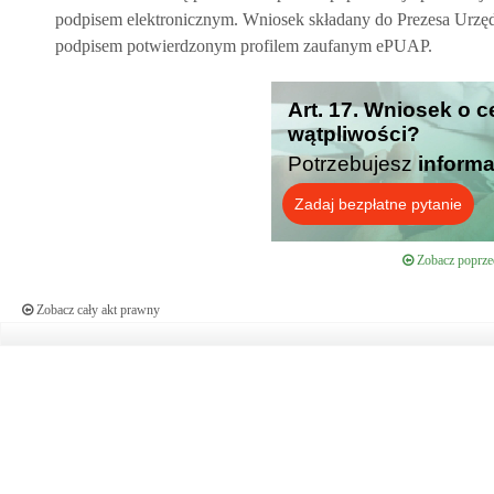
podpisem elektronicznym. Wniosek składany do Prezesa Urzędu
podpisem potwierdzonym profilem zaufanym ePUAP.
Art. 17. Wniosek o c
wątpliwości?
Potrzebujesz
informa
Zadaj bezpłatne pytanie
Zobacz poprzed
Zobacz cały akt prawny