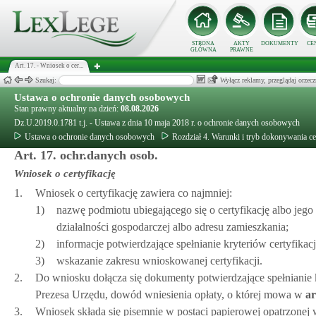
STRONA
AKTY
DOKUMENTY
CE
GŁÓWNA
PRAWNE
Art. 17. - Wniosek o cer...
Szukaj:
Wyłącz reklamy, przeglądaj orz
Ustawa o ochronie danych osobowych
Stan prawny aktualny na dzień:
08.08.2026
Dz.U.2019.0.1781 t.j. - Ustawa z dnia 10 maja 2018 r. o ochronie danych osobowych
Ustawa o ochronie danych osobowych
Rozdział 4. Warunki i tryb dokonywania cer
Art. 17. ochr.danych osob.
Wniosek o certyfikację
1.
Wniosek o certyfikację zawiera co najmniej:
1)
nazwę podmiotu ubiegającego się o certyfikację albo jego
działalności gospodarczej albo adresu zamieszkania;
2)
informacje potwierdzające spełnianie kryteriów certyfikacj
3)
wskazanie zakresu wnioskowanej certyfikacji.
2.
Do wniosku dołącza się dokumenty potwierdzające spełnianie k
Prezesa Urzędu, dowód wniesienia opłaty, o której mowa w
ar
3.
Wniosek składa się pisemnie w postaci papierowej opatrzonej