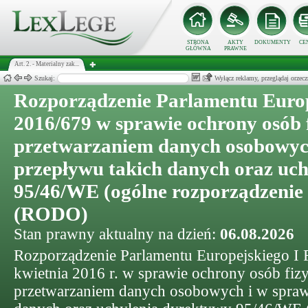
STRONA
AKTY
DOKUMENTY
CE
GŁÓWNA
PRAWNE
Art. 2. - Materialny zak...
Szukaj:
Wyłącz reklamy, przeglądaj orz
Rozporządzenie Parlamentu Europ
2016/679 w sprawie ochrony osób 
przetwarzaniem danych osobowyc
przepływu takich danych oraz uc
95/46/WE (ogólne rozporządzenie 
(RODO)
Stan prawny aktualny na dzień:
06.08.2026
Rozporządzenie Parlamentu Europejskiego I 
kwietnia 2016 r. w sprawie ochrony osób fi
przetwarzaniem danych osobowych i w spraw