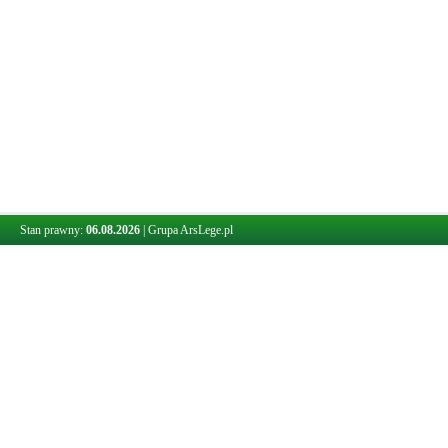
Stan prawny:
06.08.2026
|
Grupa ArsLege.pl