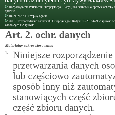
danych oraz uchylenia dyrektywy 95/46/WE 
Rozporządzenie Parlamentu Europejskiego I Rady (UE) 2016/679 w sprawie ochrony 
sprawie
ROZDZIAŁ I. Przepisy ogólne
Art. 2. Rozporządzenie Parlamentu Europejskiego I Rady (UE) 2016/679 w sprawie o
osobowych i w sprawie
Art. 2. ochr. danych
Materialny zakres stosowania
Niniejsze rozporządzenie
1.
przetwarzania danych os
lub częściowo zautomaty
sposób inny niż zautom
stanowiących część zbior
część zbioru danych.