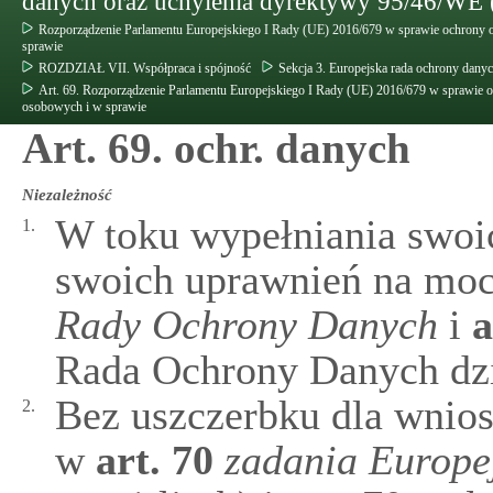
danych oraz uchylenia dyrektywy 95/46/WE 
Rozporządzenie Parlamentu Europejskiego I Rady (UE) 2016/679 w sprawie ochrony 
sprawie
ROZDZIAŁ VII. Współpraca i spójność
Sekcja 3. Europejska rada ochrony dany
Art. 69. Rozporządzenie Parlamentu Europejskiego I Rady (UE) 2016/679 w sprawie 
osobowych i w sprawie
Art. 69. ochr. danych
Niezależność
W toku wypełniania swoi
1.
swoich uprawnień na mo
Rady Ochrony Danych
i
a
Rada Ochrony Danych dzi
Bez uszczerbku dla wnio
2.
w
art.
70
zadania Europe