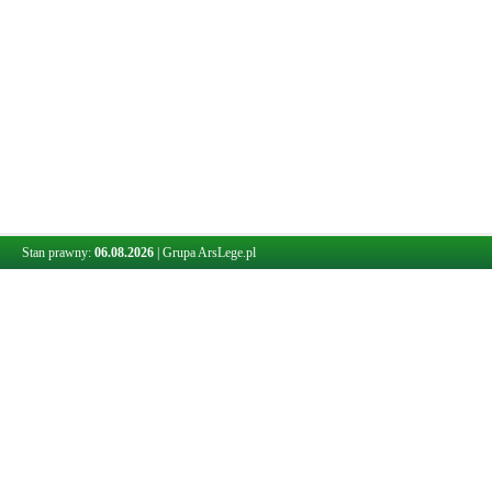
Stan prawny:
06.08.2026
|
Grupa ArsLege.pl