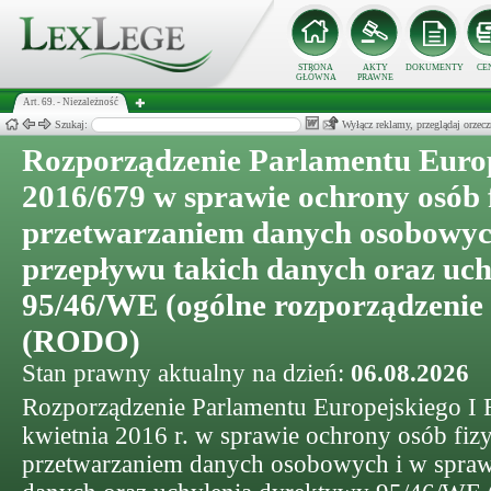
STRONA
AKTY
DOKUMENTY
CE
GŁÓWNA
PRAWNE
Art. 69. - Niezależność
Szukaj:
Wyłącz reklamy, przeglądaj orz
Rozporządzenie Parlamentu Europ
2016/679 w sprawie ochrony osób 
przetwarzaniem danych osobowyc
przepływu takich danych oraz uc
95/46/WE (ogólne rozporządzenie 
(RODO)
Stan prawny aktualny na dzień:
06.08.2026
Rozporządzenie Parlamentu Europejskiego I 
kwietnia 2016 r. w sprawie ochrony osób fi
przetwarzaniem danych osobowych i w spraw