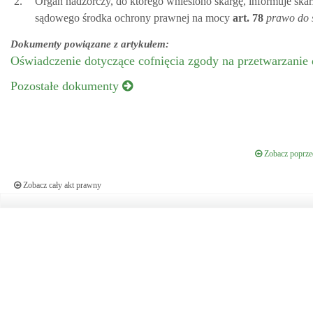
2.
Organ nadzorczy, do którego wniesiono skargę, informuje skar
sądowego środka ochrony prawnej na mocy
art.
78
prawo do 
Dokumenty powiązane z artykułem:
Oświadczenie dotyczące cofnięcia zgody na przetwarzanie 
Pozostałe dokumenty
Zobacz poprzed
Zobacz cały akt prawny