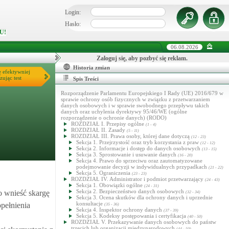
Login:
Hasło:
U!
06.08.2026
Zaloguj się, aby pozbyć się reklam.
Historia zmian
ę efektywniej
zując test
Spis Treści
Rozporządzenie Parlamentu Europejskiego I Rady (UE) 2016/679 w
sprawie ochrony osób fizycznych w związku z przetwarzaniem
danych osobowych i w sprawie swobodnego przepływu takich
danych oraz uchylenia dyrektywy 95/46/WE (ogólne
rozporządzenie o ochronie danych) (RODO)
ROZDZIAŁ I. Przepisy ogólne
(1 - 4)
ROZDZIAŁ II. Zasady
(5 - 11)
ROZDZIAŁ III. Prawa osoby, której dane dotyczą
(12 - 23)
Sekcja 1. Przejrzystość oraz tryb korzystania z praw
(12 - 12)
Sekcja 2. Informacje i dostęp do danych osobowych
(13 - 15)
Sekcja 3. Sprostowanie i usuwanie danych
(16 - 20)
Sekcja 4. Prawo do sprzeciwu oraz zautomatyzowane
podejmowanie decyzji w indywidualnych przypadkach
(21 - 22)
Sekcja 5. Ograniczenia
(23 - 23)
ROZDZIAŁ IV. Administrator i podmiot przetwarzający
(24 - 43)
Sekcja 1. Obowiązki ogólne
(24 - 31)
Sekcja 2. Bezpieczeństwo danych osobowych
o wnieść skargę
(32 - 34)
Sekcja 3. Ocena skutków dla ochrony danych i uprzednie
konsultacje
pełnienia
(35 - 36)
Sekcja 4. Inspektor ochrony danych
(37 - 39)
Sekcja 5. Kodeksy postępowania i certyfikacja
(40 - 50)
ROZDZIAŁ V. Przekazywanie danych osobowych do państw
trzecich lub organizacji międzynarodowych
(44 - 50)