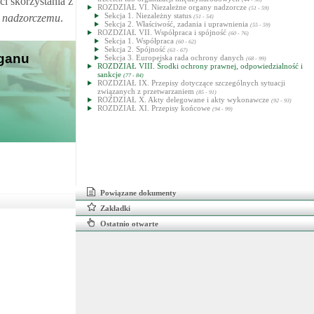
i skorzystania z
ROZDZIAŁ VI. Niezależne organy nadzorcze
(51 - 59)
Sekcja 1. Niezależny status
i nadzorczemu
.
(51 - 54)
Sekcja 2. Właściwość, zadania i uprawnienia
(55 - 59)
ROZDZIAŁ VII. Współpraca i spójność
(60 - 76)
Sekcja 1. Współpraca
(60 - 62)
Sekcja 2. Spójność
(63 - 67)
rganu
Sekcja 3. Europejska rada ochrony danych
(68 - 99)
ROZDZIAŁ VIII. Środki ochrony prawnej, odpowiedzialność i
sankcje
(77 - 84)
ROZDZIAŁ IX. Przepisy dotyczące szczególnych sytuacji
związanych z przetwarzaniem
(85 - 91)
ROZDZIAŁ X. Akty delegowane i akty wykonawcze
(92 - 93)
ROZDZIAŁ XI. Przepisy końcowe
(94 - 99)
Powiązane dokumenty
Zakładki
Ostatnio otwarte