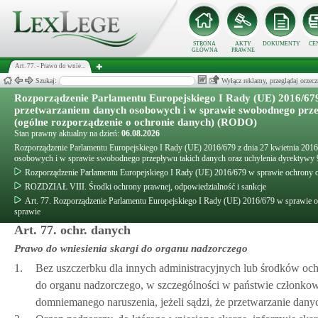
STRONA
AKTY
DOKUMENTY
CE
GŁÓWNA
PRAWNE
Art. 77. - Prawo do wnie...
Szukaj:
Wyłącz reklamy, przeglądaj orz
Rozporządzenie Parlamentu Europejskiego I Rady (UE) 2016/679
przetwarzaniem danych osobowych i w sprawie swobodnego prze
(ogólne rozporządzenie o ochronie danych) (RODO)
Stan prawny aktualny na dzień:
06.08.2026
Rozporządzenie Parlamentu Europejskiego I Rady (UE) 2016/679 z dnia 27 kwietnia 2016
osobowych i w sprawie swobodnego przepływu takich danych oraz uchylenia dyrektywy
Rozporządzenie Parlamentu Europejskiego I Rady (UE) 2016/679 w sprawie ochrony 
ROZDZIAŁ VIII. Środki ochrony prawnej, odpowiedzialność i sankcje
Art. 77. Rozporządzenie Parlamentu Europejskiego I Rady (UE) 2016/679 w sprawie 
sprawie
Art. 77. ochr. danych
Prawo do wniesienia skargi do organu nadzorczego
1.
Bez uszczerbku dla innych administracyjnych lub środków och
do organu nadzorczego, w szczególności w państwie członkow
domniemanego naruszenia, jeżeli sądzi, że przetwarzanie dany