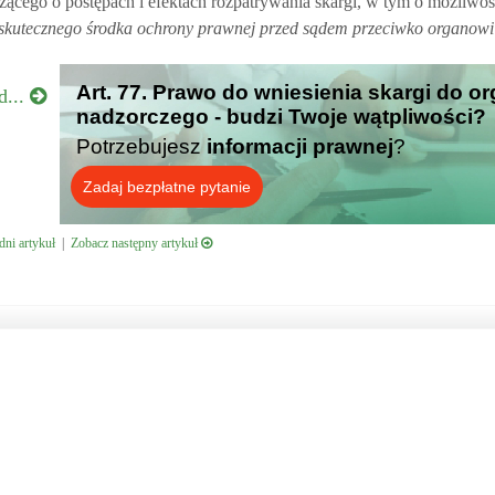
żącego o postępach i efektach rozpatrywania skargi, w tym o możliwośc
skutecznego środka ochrony prawnej przed sądem przeciwko organow
Art. 77. Prawo do wniesienia skargi do o
d...
nadzorczego - budzi Twoje wątpliwości?
Potrzebujesz
informacji prawnej
?
Zadaj bezpłatne pytanie
ni artykuł
|
Zobacz następny artykuł