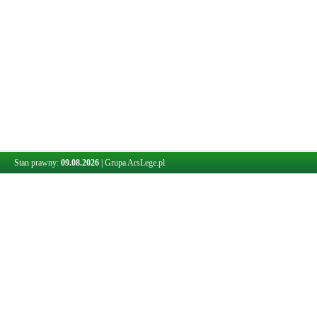
Stan prawny:
09.08.2026
|
Grupa ArsLege.pl