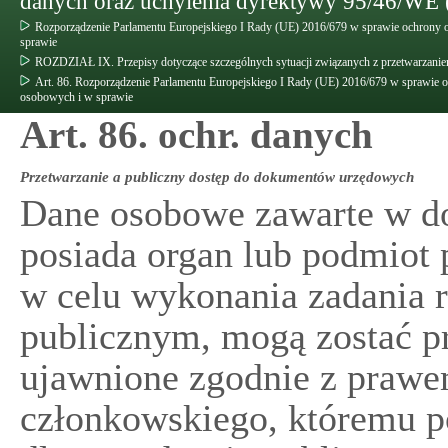
danych oraz uchylenia dyrektywy 95/46/WE 
Rozporządzenie Parlamentu Europejskiego I Rady (UE) 2016/679 w sprawie ochrony 
sprawie
ROZDZIAŁ IX. Przepisy dotyczące szczególnych sytuacji związanych z przetwarzani
Art. 86. Rozporządzenie Parlamentu Europejskiego I Rady (UE) 2016/679 w sprawie 
osobowych i w sprawie
Art. 86. ochr. danych
Przetwarzanie a publiczny dostęp do dokumentów urzędowych
Dane osobowe zawarte w d
posiada organ lub podmiot
w celu wykonania zadania r
publicznym, mogą zostać pr
ujawnione zgodnie z prawe
członkowskiego, któremu po