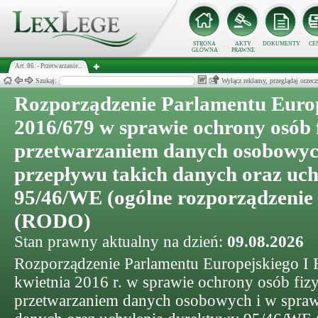
STRONA
AKTY
DOKUMENTY
CE
GŁÓWNA
PRAWNE
Art. 86. - Przetwarzanie...
Szukaj:
Wyłącz reklamy, przeglądaj orz
Rozporządzenie Parlamentu Europ
2016/679 w sprawie ochrony osób 
przetwarzaniem danych osobowyc
przepływu takich danych oraz uc
95/46/WE (ogólne rozporządzenie 
(RODO)
Stan prawny aktualny na dzień:
09.08.2026
Rozporządzenie Parlamentu Europejskiego I 
kwietnia 2016 r. w sprawie ochrony osób fi
przetwarzaniem danych osobowych i w spraw