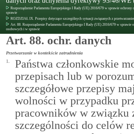
danych oraz uchylenia dyrektywy 95/46/WE 
Rozporządzenie Parlamentu Europejskiego I Rady (UE) 2016/679 w sprawie ochrony 
sprawie
ROZDZIAŁ IX. Przepisy dotyczące szczególnych sytuacji związanych z przetwarzani
Art. 88. Rozporządzenie Parlamentu Europejskiego I Rady (UE) 2016/679 w sprawie 
osobowych i w sprawie
Art. 88. ochr. danych
Przetwarzanie w kontekście zatrudnienia
Państwa członkowskie m
1.
przepisach lub w porozum
szczegółowe przepisy ma
wolności w przypadku pr
pracowników w związku z
szczególności do celów r