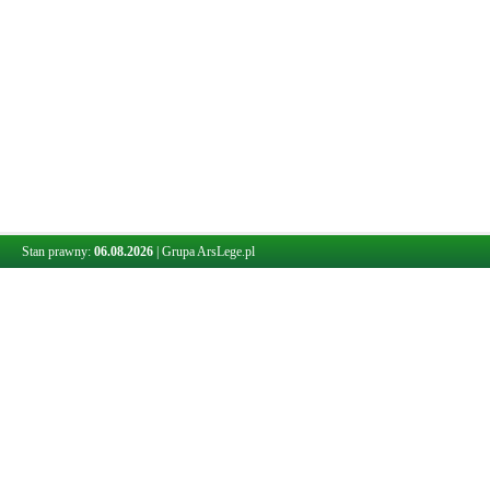
Stan prawny:
06.08.2026
|
Grupa ArsLege.pl