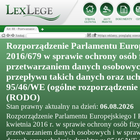
STRONA
AKTY
DOKUMENTY
CE
GŁÓWNA
PRAWNE
Art. 88. - Przetwarzanie...
Szukaj:
Wyłącz reklamy, przeglądaj orz
Rozporządzenie Parlamentu Europ
2016/679 w sprawie ochrony osób 
przetwarzaniem danych osobowyc
przepływu takich danych oraz uc
95/46/WE (ogólne rozporządzenie 
(RODO)
Stan prawny aktualny na dzień:
06.08.2026
Rozporządzenie Parlamentu Europejskiego I 
kwietnia 2016 r. w sprawie ochrony osób fi
przetwarzaniem danych osobowych i w spraw