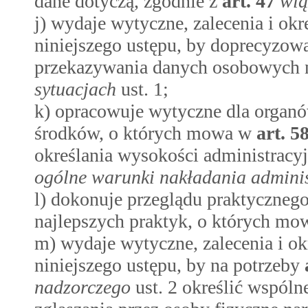
dane dotyczą, zgodnie z
art.
47
wią
j) wydaje wytyczne, zalecenia i okre
niniejszego ustępu, by doprecyzow
przekazywania danych osobowych 
sytuacjach
ust. 1;
k) opracowuje wytyczne dla organ
środków, o których mowa w
art.
5
określania wysokości administracy
ogólne warunki nakładania adminis
l) dokonuje przeglądu praktycznego
najlepszych praktyk, o których mowa 
m) wydaje wytyczne, zalecenia i okre
niniejszego ustępu, by na potrzeby
nadzorczego
ust. 2 określić wspól