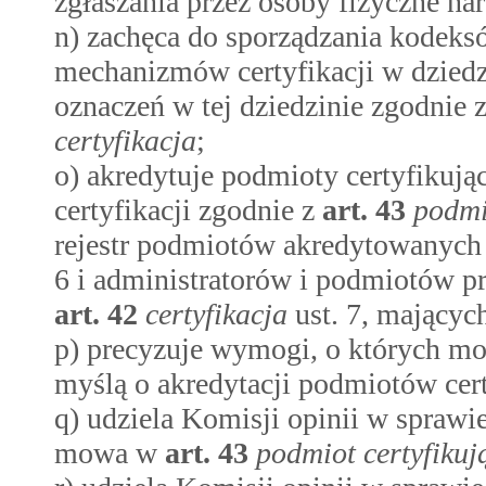
zgłaszania przez osoby fizyczne na
n) zachęca do sporządzania kodeks
mechanizmów certyfikacji w dziedz
oznaczeń w tej dziedzinie zgodnie 
certyfikacja
;
o) akredytuje podmioty certyfikują
certyfikacji zgodnie z
art.
43
podmi
rejestr podmiotów akredytowanych
6 i administratorów i podmiotów p
art.
42
certyfikacja
ust. 7, mającyc
p) precyzuje wymogi, o których 
myślą o akredytacji podmiotów cer
q) udziela Komisji opinii w spraw
mowa w
art.
43
podmiot certyfikuj