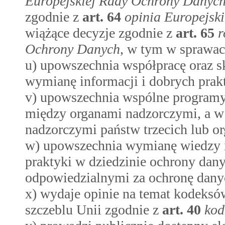
Europejskiej Rady Ochrony Danyc
zgodnie z
art.
64
opinia Europejsk
wiążące decyzje zgodnie z
art.
65
r
Ochrony Danych
, w tym w sprawa
u) upowszechnia współpracę oraz s
wymianę informacji i dobrych pra
v) upowszechnia wspólne programy
między organami nadzorczymi, a w
nadzorczymi państw trzecich lub o
w) upowszechnia wymianę wiedzy 
praktyki w dziedzinie ochrony dan
odpowiedzialnymi za ochronę danyc
x) wydaje opinie na temat kodeks
szczeblu Unii zgodnie z
art.
40
kod