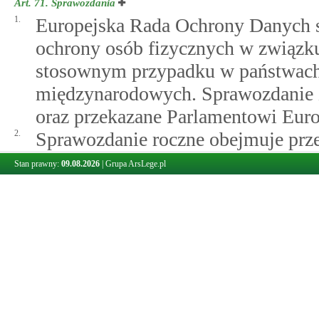
Art. 71.
Sprawozdania
1.
Europejska Rada Ochrony Danych s
ochrony osób fizycznych w związku
stosownym przypadku w państwach t
międzynarodowych. Sprawozdanie z
oraz przekazane Parlamentowi Euro
2.
Sprawozdanie roczne obejmuje prz
zaleceń i najlepszych praktyk, o 
Stan prawny:
09.08.2026
|
Grupa ArsLege.pl
Rady Ochrony Danych
ust. 1 lit. l
art.
65
rozstrzyganie sporów prze
Art. 72.
Procedura
1.
Europejska Rada Ochrony Danych p
głosów swoich członków, o ile nini
2.