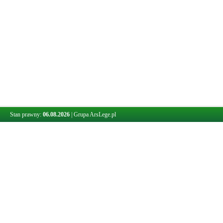
Stan prawny:
06.08.2026
|
Grupa ArsLege.pl