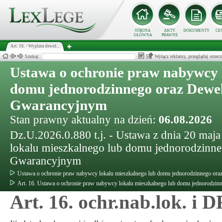
STRONA
AKTY
DOKUMENTY
CE
GŁÓWNA
PRAWNE
Art. 16. - Wypłata dewel...
Szukaj:
Wyłącz reklamy, przeglądaj orz
Ustawa o ochronie praw nabywcy 
domu jednorodzinnego oraz Dewe
Gwarancyjnym
Stan prawny aktualny na dzień:
06.08.2026
Dz.U.2026.0.880 t.j. - Ustawa z dnia 20 maj
lokalu mieszkalnego lub domu jednorodzinn
Gwarancyjnym
Ustawa o ochronie praw nabywcy lokalu mieszkalnego lub domu jednorodzinnego o
Art. 16. Ustawa o ochronie praw nabywcy lokalu mieszkalnego lub domu jednorodz
Art. 16. ochr.nab.lok. i 