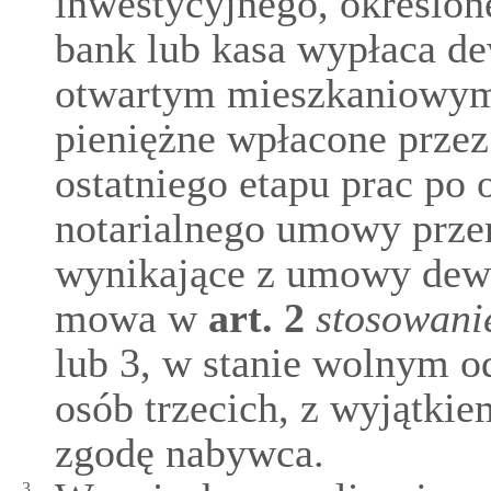
inwestycyjnego, określo
bank lub kasa wypłaca de
otwartym mieszkaniowym
pieniężne wpłacone przez
ostatniego etapu prac po
notarialnego umowy prze
wynikające z umowy dewe
mowa w
art.
2
stosowani
lub 3, w stanie wolnym o
osób trzecich, z wyjątkie
zgodę nabywca.
3.