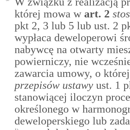
W związku z realizacją 
której mowa w
art.
2
sto
pkt 2, 3 lub 5 lub ust. 2 p
wypłaca deweloperowi śr
nabywcę na otwarty mies
powierniczy, nie wcześnie
zawarcia umowy, o któr
przepisów ustawy
ust. 1 p
stanowiącej iloczyn proc
określonego w harmonogr
deweloperskiego lub zada