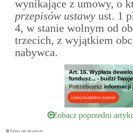
wynikające z umowy, o k
przepisów ustawy
ust. 1 p
4, w stanie wolnym od ob
trzecich, z wyjątkiem obc
nabywca.
Art. 16. Wypłata dewel
fundusz... - budzi Twoj
Potrzebujesz
informacji
Zadaj bezpłatne pytanie
Zobacz poprzedni artyk
Zobacz cały akt prawny