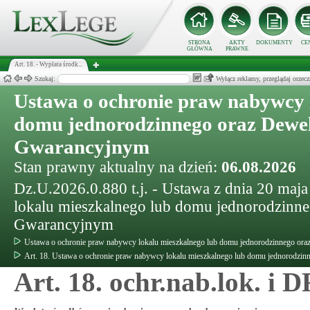
STRONA
AKTY
DOKUMENTY
CE
GŁÓWNA
PRAWNE
Art. 18. - Wypłata środk...
Szukaj:
Wyłącz reklamy, przeglądaj orz
Ustawa o ochronie praw nabywcy 
domu jednorodzinnego oraz Dewe
Gwarancyjnym
Stan prawny aktualny na dzień:
06.08.2026
Dz.U.2026.0.880 t.j. - Ustawa z dnia 20 maj
lokalu mieszkalnego lub domu jednorodzinn
Gwarancyjnym
Ustawa o ochronie praw nabywcy lokalu mieszkalnego lub domu jednorodzinnego o
Art. 18. Ustawa o ochronie praw nabywcy lokalu mieszkalnego lub domu jednorodz
Art. 18. ochr.nab.lok. i 