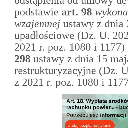
odstąpienia od umowy de
podstawie
art.
98
wykona
wzajemnej
ustawy z dnia 
upadłościowe (Dz. U. 2020
2021 r. poz. 1080 i 1177)
298
ustawy z dnia 15 maj
restrukturyzacyjne (Dz. U
z 2021 r. poz. 1080 i 1177
Art. 18. Wypłata środk
rachunku powier... - bu
Potrzebujesz
informacji
Zadaj bezpłatne pytanie