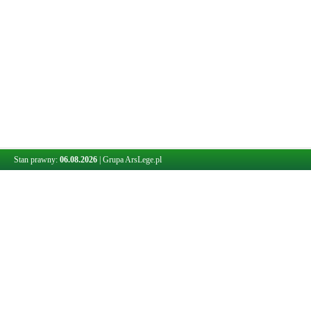
Stan prawny:
06.08.2026
|
Grupa ArsLege.pl