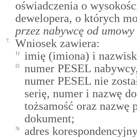
oświadczenia o wysokośc
dewelopera, o których m
przez nabywcę od umowy 
Wniosek zawiera:
7.
imię (imiona) i nazwis
1)
numer PESEL nabywcy, 
2)
numer PESEL nie został
serię, numer i nazwę d
tożsamość oraz nazwę p
dokument;
adres korespondencyjn
3)