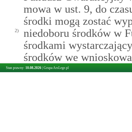
mowa w ust. 9, do czas
środki mogą zostać wyp
niedoboru środków w Fu
2)
środkami wystarczając
środków we wnioskowa
– jednak nie więcej niż
Stan prawny:
10.08.2026
|
Grupa ArsLege.pl
wniosku przez nabywcę
W przypadku, o którym mo
12.
wypłatę środków są reali
ich wpływu do Funduszu.