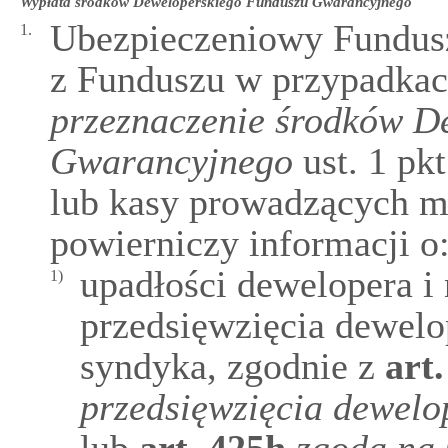
Wypłata środków Deweloperskiego Funduszu Gwarancyjnego
Ubezpieczeniowy Fundus
1.
z Funduszu w przypadkac
przeznaczenie środków D
Gwarancyjnego
ust. 1 pk
lub kasy prowadzących m
powierniczy informacji o
upadłości dewelopera i
1)
przedsięwzięcia dewelo
syndyka, zgodnie z
art
przedsięwzięcia dewelo