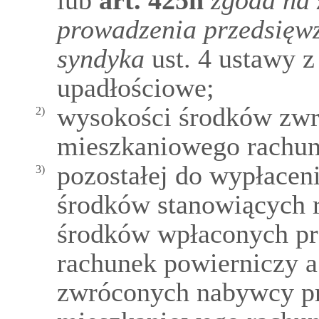
lub
art.
425h
zgoda na 
prowadzenia przedsięwz
syndyka
ust. 4 ustawy z
upadłościowe;
wysokości środków zw
2)
mieszkaniowego rachun
pozostałej do wypłacen
3)
środków stanowiących 
środków wpłaconych pr
rachunek powierniczy 
zwróconych nabywcy pr