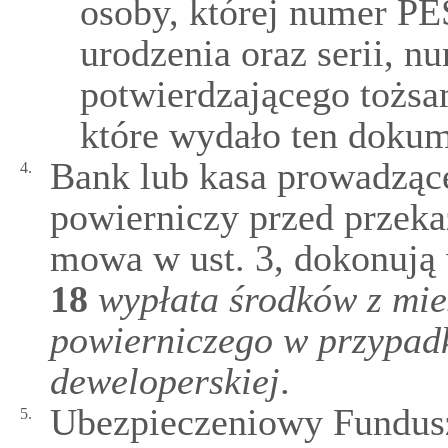
osoby, której numer PE
urodzenia oraz serii, 
potwierdzającego tożsa
które wydało ten dokum
Bank lub kasa prowadząc
4.
powierniczy przed przeka
mowa w ust. 3, dokonują
18
wypłata środków z mi
powierniczego w przypad
deweloperskiej
.
Ubezpieczeniowy Fundus
5.