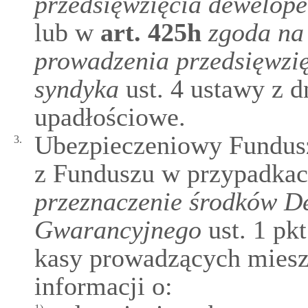
przedsięwzięcia dewelope
lub w
art.
425h
zgoda na
prowadzenia przedsięwzię
syndyka
ust. 4 ustawy z d
upadłościowe.
Ubezpieczeniowy Fundus
3.
z Funduszu w przypadkac
przeznaczenie środków D
Gwarancyjnego
ust. 1 pk
kasy prowadzących miesz
informacji o: