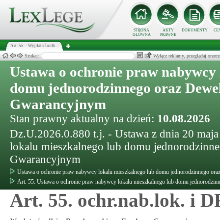
STRONA
AKTY
DOKUMENTY
CE
GŁÓWNA
PRAWNE
Art. 55. - Wypłata środk...
Szukaj:
Wyłącz reklamy, przeglądaj orz
Ustawa o ochronie praw nabywcy 
domu jednorodzinnego oraz Dewe
Gwarancyjnym
Stan prawny aktualny na dzień:
10.08.2026
Dz.U.2026.0.880 t.j. - Ustawa z dnia 20 maj
lokalu mieszkalnego lub domu jednorodzinn
Gwarancyjnym
Ustawa o ochronie praw nabywcy lokalu mieszkalnego lub domu jednorodzinnego o
Art. 55. Ustawa o ochronie praw nabywcy lokalu mieszkalnego lub domu jednorodz
Art. 55. ochr.nab.lok. i 