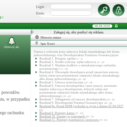
Login:
Hasło:
U!
08.08.2026
Zaloguj się, aby pozbyć się reklam.
Historia zmian
Spis Treści
Obserwuj akt
Ustawa o ochronie praw nabywcy lokalu mieszkalnego lub domu
jednorodzinnego oraz Deweloperskim Funduszu Gwarancyjnym
Rozdział 1. Przepisy ogólne
(1 - 5)
Rozdział 2. Środki ochrony wpłat nabywcy
(6 - 14)
Rozdział 3. Wypłata środków z mieszkaniowego rachunku
powierniczego
(15 - 19)
Rozdział 4. Obowiązki dewelopera przed zawarciem umowy,
której celem jest przeniesienie własności lokalu mieszkalnego
albo domu jednorodzinnego
(20 - 28)
Rozdział 5. Umowa rezerwacyjna
(29 - 34)
Rozdział 6. Umowa deweloperska i inne umowy zawierane
między nabywcą a deweloperem, których celem jest
ch powodów.
przeniesienie własności lokalu mieszkalnego albo domu
jednorodzinnego
(35 - 42)
niu, w przypadku
Rozdział 7. Odstąpienie od umowy deweloperskiej
(43 - 45)
Rozdział 8. Deweloperski Fundusz Gwarancyjny
(46 - 56)
Rozdział 8a. Portal DOM (wchodzi w życie z dniem 02.04.2027
r.).
wego rachunku
Rozdział 9. Przepisy karne
(57 - 63)
Rozdział 10. Zmiany w przepisach
(64 - 75)
Rozdział 11. Przepisy przejściowe i końcowe
(76 - 81)