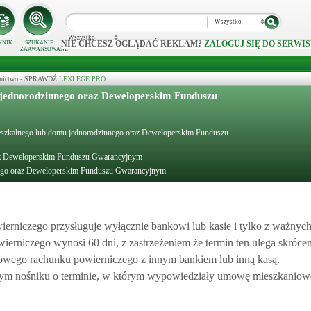
Wszystko
Wszystko
NIE CHCESZ OGLĄDAĆ REKLAM?
ZALOGUJ SIĘ DO SERWIS
NNIK
SZUKANIE
ZAAWANSOWANE
ecznictwo - SPRAWDŹ
LEXLEGE PRO
 jednorodzinnego oraz Deweloperskim Funduszu
mieszkalnego lub domu jednorodzinnego oraz Deweloperskim Funduszu
raz Deweloperskim Funduszu Gwarancyjnym
nnego oraz Deweloperskim Funduszu Gwarancyjnym
niczego przysługuje wyłącznie bankowi lub kasie i tylko z ważny
niczego wynosi 60 dni, z zastrzeżeniem że termin ten ulega skróce
wego rachunku powierniczego z innym bankiem lub inną kasą.
ałym nośniku o terminie, w którym wypowiedziały umowę mieszkanio