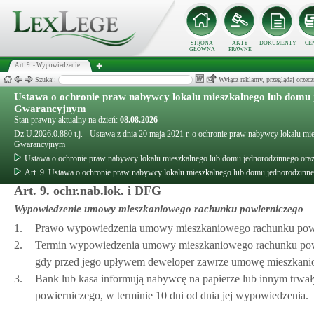
STRONA
AKTY
DOKUMENTY
CE
GŁÓWNA
PRAWNE
Art. 9. - Wypowiedzenie ...
Szukaj:
Wyłącz reklamy, przeglądaj orz
Ustawa o ochronie praw nabywcy lokalu mieszkalnego lub domu
Gwarancyjnym
Stan prawny aktualny na dzień:
08.08.2026
Dz.U.2026.0.880 t.j. - Ustawa z dnia 20 maja 2021 r. o ochronie praw nabywcy lokalu 
Gwarancyjnym
Ustawa o ochronie praw nabywcy lokalu mieszkalnego lub domu jednorodzinnego o
Art. 9. Ustawa o ochronie praw nabywcy lokalu mieszkalnego lub domu jednorodzi
Art. 9. ochr.nab.lok. i DFG
Wypowiedzenie umowy mieszkaniowego rachunku powierniczego
1.
Prawo wypowiedzenia umowy mieszkaniowego rachunku powier
2.
Termin wypowiedzenia umowy mieszkaniowego rachunku powier
gdy przed jego upływem deweloper zawrze umowę mieszkanio
3.
Bank lub kasa informują nabywcę na papierze lub innym trw
powierniczego, w terminie 10 dni od dnia jej wypowiedzenia.