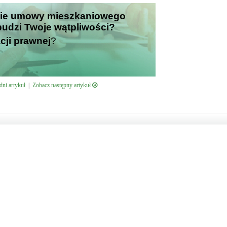
nie umowy mieszkaniowego
 budzi Twoje wątpliwości?
cji prawnej
?
ni artykuł
|
Zobacz następny artykuł