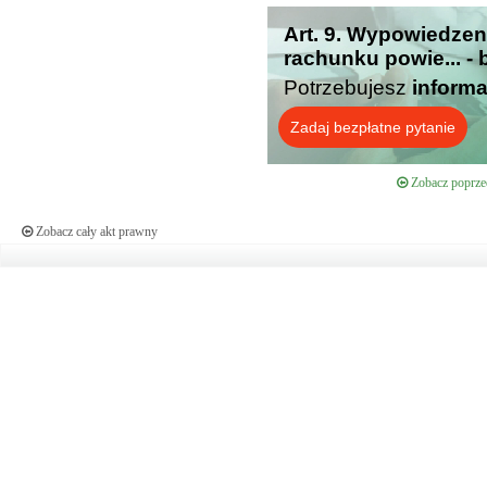
Art. 9. Wypowiedze
rachunku powie... -
Potrzebujesz
informa
Zadaj bezpłatne pytanie
Zobacz poprzed
Zobacz cały akt prawny