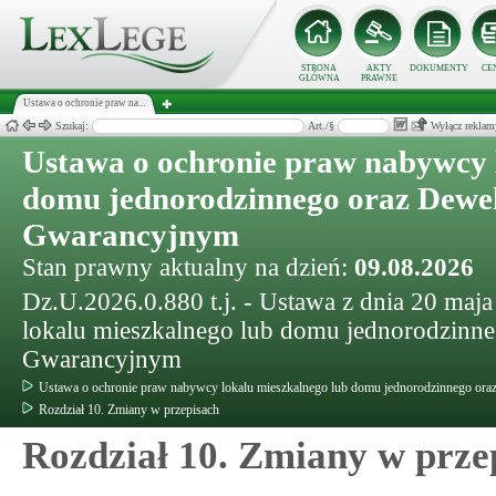
STRONA
AKTY
DOKUMENTY
CE
GŁÓWNA
PRAWNE
Ustawa o ochronie praw na...
Szukaj:
Art./§
Wyłącz reklam
Ustawa o ochronie praw nabywcy 
domu jednorodzinnego oraz Dewe
Gwarancyjnym
Stan prawny aktualny na dzień:
09.08.2026
Dz.U.2026.0.880 t.j. - Ustawa z dnia 20 maj
lokalu mieszkalnego lub domu jednorodzinn
Gwarancyjnym
Ustawa o ochronie praw nabywcy lokalu mieszkalnego lub domu jednorodzinnego o
Rozdział 10. Zmiany w przepisach
Rozdział 10. Zmiany w prze