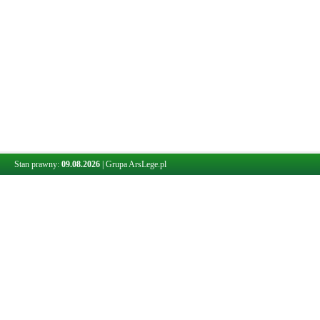
Stan prawny:
09.08.2026
|
Grupa ArsLege.pl