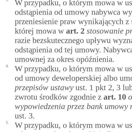
3.
W przypadku, o którym mowa w ust.
odstąpienia od umowy nabywca wy
przeniesienie praw wynikających 
której mowa w
art.
2
stosowanie p
razie bezskutecznego upływu wyzn
odstąpienia od tej umowy. Nabywca
umownej za okres opóźnienia.
4.
W przypadku, o którym mowa w ust
od umowy deweloperskiej albo um
przepisów ustawy
ust. 1 pkt 2, 3 l
zwrotu środków zgodnie z
art.
10
o
wypowiedzenia przez bank umowy 
ust. 3.
5.
W przypadku, o którym mowa w ust