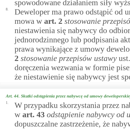
spowodowane działaniem siły wyżs
8.
Deweloper ma prawo odstąpić od u
mowa w
art.
2
stosowanie przepis
niestawienia się nabywcy do odbio
jednorodzinnego lub podpisania ak
prawa wynikające z umowy dewelo
2
stosowanie przepisów ustawy
ust
doręczenia wezwania w formie pise
że niestawienie się nabywcy jest s
Art. 44.
Skutki odstąpienia przez nabywcę od umowy deweloperskie
1.
W przypadku skorzystania przez n
w
art.
43
odstąpienie nabywcy od 
dopuszczalne zastrzeżenie, że na