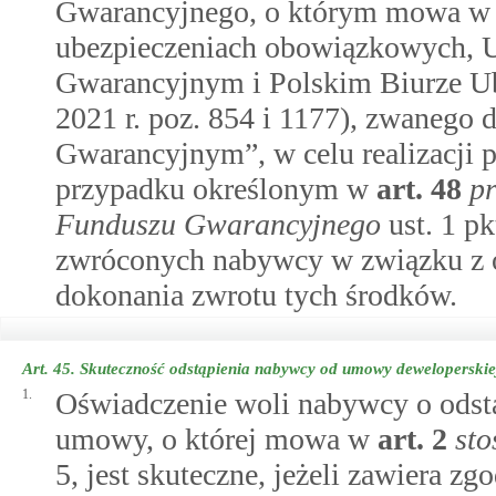
Gwarancyjnego, o którym mowa w ro
ubezpieczeniach obowiązkowych,
Gwarancyjnym i Polskim Biurze Ub
2021 r. poz. 854 i 1177), zwaneg
Gwarancyjnym”, w celu realizacji 
przypadku określonym w
art.
48
p
Funduszu Gwarancyjnego
ust. 1 p
zwróconych nabywcy w związku z o
dokonania zwrotu tych środków.
Art. 45.
Skuteczność odstąpienia nabywcy od umowy deweloperskie
1.
Oświadczenie woli nabywcy o odst
umowy, o której mowa w
art.
2
sto
5, jest skuteczne, jeżeli zawiera zg