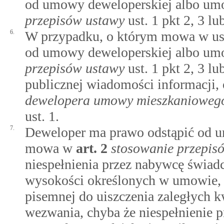
od umowy deweloperskiej albo um
przepisów ustawy
ust. 1 pkt 2, 3 lu
6.
W przypadku, o którym mowa w ust
od umowy deweloperskiej albo um
przepisów ustawy
ust. 1 pkt 2, 3 l
publicznej wiadomości informacji
dewelopera umowy mieszkaniowego
ust. 1.
7.
Deweloper ma prawo odstąpić od u
mowa w
art.
2
stosowanie przepis
niespełnienia przez nabywcę świadc
wysokości określonych w umowie
pisemnej do uiszczenia zaległych k
wezwania, chyba że niespełnienie p