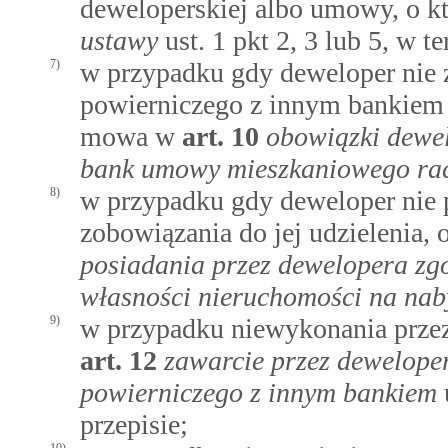
deweloperskiej albo umowy, o 
ustawy
ust. 1 pkt 2, 3 lub 5, w
7)
w przypadku gdy deweloper nie
powierniczego z innym bankiem l
mowa w
art.
10
obowiązki dewe
bank umowy mieszkaniowego ra
8)
w przypadku gdy deweloper nie 
zobowiązania do jej udzielenia
posiadania przez dewelopera zg
własności nieruchomości na na
9)
w przypadku niewykonania prze
art.
12
zawarcie przez dewelop
powierniczego z innym bankiem
przepisie;