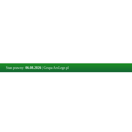
Stan prawny:
06.08.2026
|
Grupa ArsLege.pl