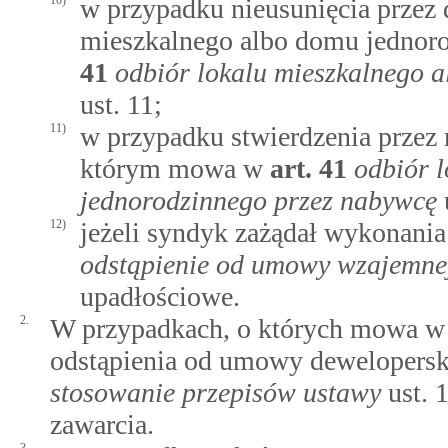
10)
w przypadku nieusunięcia przez 
mieszkalnego albo domu jednor
41
odbiór lokalu mieszkalnego 
ust. 11;
11)
w przypadku stwierdzenia przez r
którym mowa w
art.
41
odbiór 
jednorodzinnego przez nabywcę
12)
jeżeli syndyk zażądał wykonan
odstąpienie od umowy wzajemne
upadłościowe.
2.
W przypadkach, o których mowa w 
odstąpienia od umowy dewelopersk
stosowanie przepisów ustawy
ust. 1
zawarcia.