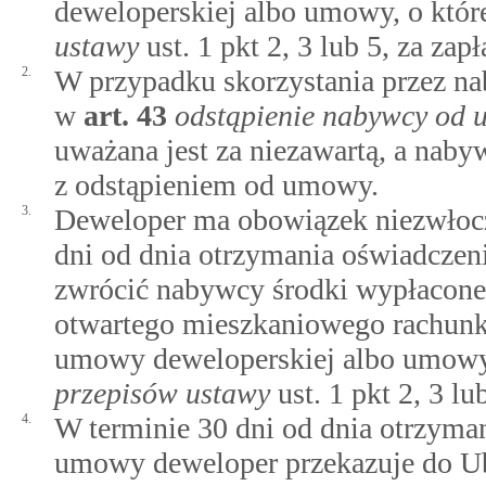
deweloperskiej albo umowy, o któ
ustawy
ust. 1 pkt 2, 3 lub 5, za zap
2.
W przypadku skorzystania przez n
w
art.
43
odstąpienie nabywcy od 
uważana jest za niezawartą, a nab
z odstąpieniem od umowy.
3.
Deweloper ma obowiązek niezwłoczn
dni od dnia otrzymania oświadcze
zwrócić nabywcy środki wypłacone 
otwartego mieszkaniowego rachunku
umowy deweloperskiej albo umowy
przepisów ustawy
ust. 1 pkt 2, 3 lu
4.
W terminie 30 dni od dnia otrzyma
umowy deweloper przekazuje do U