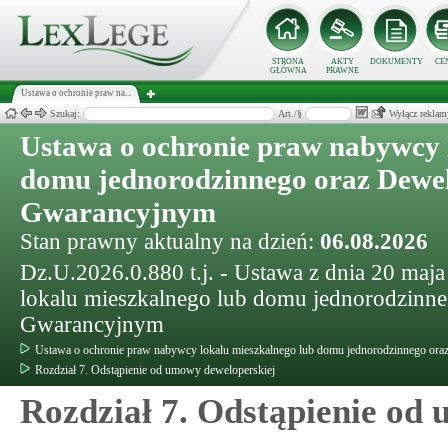
STRONA
AKTY
DOKUMENTY
CE
GŁÓWNA
PRAWNE
Ustawa o ochronie praw na...
Szukaj:
Art./§
Wyłącz reklam
Ustawa o ochronie praw nabywcy 
domu jednorodzinnego oraz Dewe
Gwarancyjnym
Stan prawny aktualny na dzień:
06.08.2026
Dz.U.2026.0.880 t.j. - Ustawa z dnia 20 maj
lokalu mieszkalnego lub domu jednorodzinn
Gwarancyjnym
Ustawa o ochronie praw nabywcy lokalu mieszkalnego lub domu jednorodzinnego o
Rozdział 7. Odstąpienie od umowy deweloperskiej
Rozdział 7. Odstąpienie od