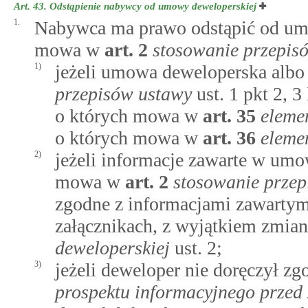
Art. 43.
Odstąpienie nabywcy od umowy deweloperskiej
1.
Nabywca ma prawo odstąpić od umo
mowa w
art.
2
stosowanie przepis
1)
jeżeli umowa deweloperska alb
przepisów ustawy
ust. 1 pkt 2, 
o których mowa w
art.
35
eleme
o których mowa w
art.
36
eleme
2)
jeżeli informacje zawarte w umo
mowa w
art.
2
stosowanie prze
zgodne z informacjami zawartym
załącznikach, z wyjątkiem zmia
deweloperskiej
ust. 2;
3)
jeżeli deweloper nie doręczył zg
prospektu informacyjnego prze