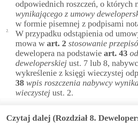
odpowiednich roszczeń, o któryc
wynikającego z umowy deweloperski
w formie pisemnej z podpisami not
2.
W przypadku odstąpienia od umowy
mowa w
art.
2
stosowanie przepis
dewelopera na podstawie
art.
43
od
deweloperskiej
ust. 7 lub 8, nabyw
wykreślenie z księgi wieczystej o
38
wpis roszczenia nabywcy wynika
wieczystej
ust. 2.
Czytaj dalej (Rozdział 8. Dewelop