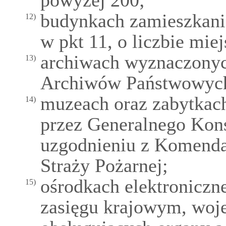
powyżej 200;
budynkach zamieszkani
12)
w pkt 11, o liczbie mi
archiwach wyznaczonyc
13)
Archiwów Państwowyc
muzeach oraz zabytkac
14)
przez Generalnego Kon
uzgodnieniu z Komend
Straży Pożarnej;
ośrodkach elektroniczn
15)
zasięgu krajowym, woj