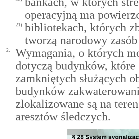
bankach, w których stre
operacyjną ma powierzc
bibliotekach, których z
21)
tworzą narodowy zasób 
Wymagania, o których mow
2.
dotyczą budynków, które 
zamkniętych służących ob
budynków zakwaterowania
zlokalizowane są na tere
aresztów śledczych.
§ 28 System sygnalizac