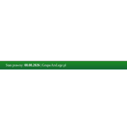
Stan prawny:
08.08.2026
|
Grupa ArsLege.pl