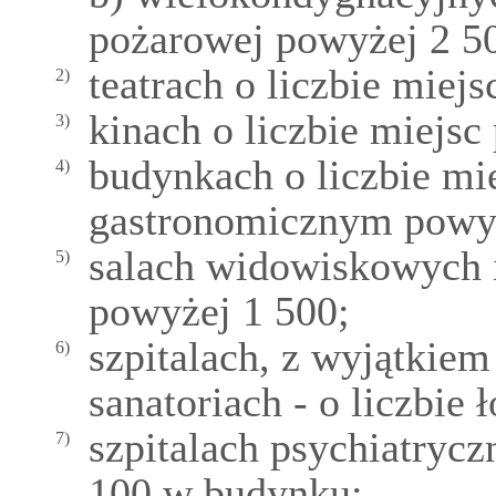
pożarowej powyżej 2 5
teatrach o liczbie miej
2)
kinach o liczbie miejsc
3)
budynkach o liczbie mi
4)
gastronomicznym powy
salach widowiskowych i
5)
powyżej 1 500;
szpitalach, z wyjątkiem
6)
sanatoriach - o liczbie
szpitalach psychiatrycz
7)
100 w budynku;