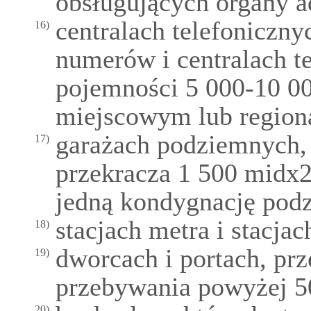
obsługujących organy a
centralach telefoniczn
16)
numerów i centralach t
pojemności 5 000-10 0
miejscowym lub region
garażach podziemnych, 
17)
przekracza 1 500 midx2
jedną kondygnację pod
stacjach metra i stacja
18)
dworcach i portach, pr
19)
przebywania powyżej 5
20)