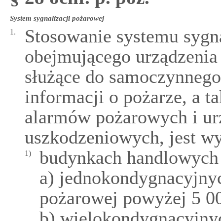
System sygnalizacji pożarowej
Stosowanie systemu sygna
1.
obejmującego urządzenia
służące do samoczynnego
informacji o pożarze, a t
alarmów pożarowych i ur
uszkodzeniowych, jest w
budynkach handlowych
1)
a) jednokondygnacyjnyc
pożarowej powyżej 5 0
b) wielokondygnacyjnyc