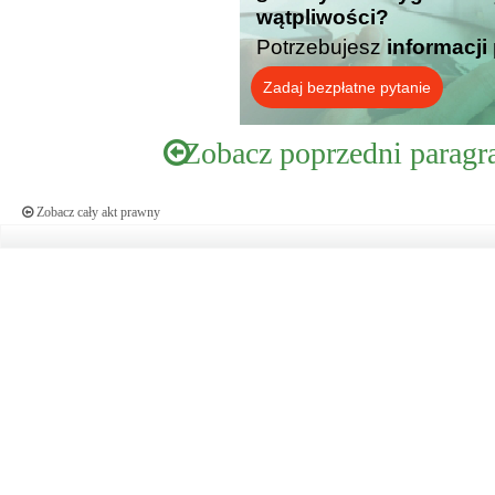
wątpliwości?
Potrzebujesz
informacji
Zadaj bezpłatne pytanie
Zobacz poprzedni paragr
Zobacz cały akt prawny