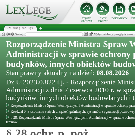
STRONA
AKTY
DOKUMENTY
CE
GŁÓWNA
PRAWNE
§ 28. ochr. p. poż. - Sys...
Szukaj:
Wyłącz reklamy, przeglądaj orz
Rozporządzenie Ministra Spraw 
Administracji w sprawie ochrony
budynków, innych obiektów budow
Stan prawny aktualny na dzień:
08.08.2026
Dz.U.2023.0.822 t.j. - Rozporządzenie Mini
Administracji z dnia 7 czerwca 2010 r. w sp
budynków, innych obiektów budowlanych i 
Rozporządzenie Ministra Spraw Wewnętrznych i Administracji w sprawie ochrony pr
Rozdział 6. Stosowanie stałych urządzeń gaśniczych, systemów sygnalizacji pożarow
§ 28. Rozporządzenie Ministra Spraw Wewnętrznych i Administracji w sprawie ochr
terenów
§ 28 ochr. p. poż.