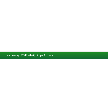
Stan prawny:
07.08.2026
|
Grupa ArsLege.pl