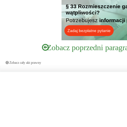
§ 33 Rozmieszczenie ga
wątpliwości?
Potrzebujesz
informacji
Zadaj bezpłatne pytanie
Zobacz poprzedni paragr
Zobacz cały akt prawny