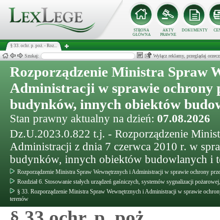
STRONA
AKTY
DOKUMENTY
CE
GŁÓWNA
PRAWNE
§ 33. ochr. p. poż. - Roz...
Szukaj:
Wyłącz reklamy, przeglądaj orz
Rozporządzenie Ministra Spraw 
Administracji w sprawie ochrony
budynków, innych obiektów budow
Stan prawny aktualny na dzień:
07.08.2026
Dz.U.2023.0.822 t.j. - Rozporządzenie Mini
Administracji z dnia 7 czerwca 2010 r. w sp
budynków, innych obiektów budowlanych i 
Rozporządzenie Ministra Spraw Wewnętrznych i Administracji w sprawie ochrony pr
Rozdział 6. Stosowanie stałych urządzeń gaśniczych, systemów sygnalizacji pożarow
§ 33. Rozporządzenie Ministra Spraw Wewnętrznych i Administracji w sprawie ochr
terenów
§ 33 ochr. p. poż.