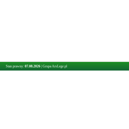
Stan prawny:
07.08.2026
|
Grupa ArsLege.pl