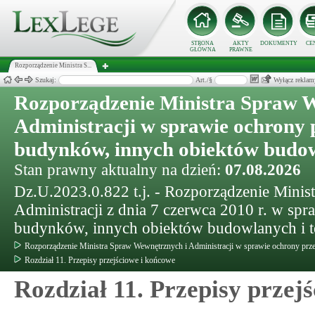
STRONA
AKTY
DOKUMENTY
CE
GŁÓWNA
PRAWNE
Rozporządzenie Ministra S...
Szukaj:
Art./§
Wyłącz reklam
Rozporządzenie Ministra Spraw 
Administracji w sprawie ochrony
budynków, innych obiektów budow
Stan prawny aktualny na dzień:
07.08.2026
Dz.U.2023.0.822 t.j. - Rozporządzenie Mini
Administracji z dnia 7 czerwca 2010 r. w sp
budynków, innych obiektów budowlanych i 
Rozporządzenie Ministra Spraw Wewnętrznych i Administracji w sprawie ochrony pr
Rozdział 11. Przepisy przejściowe i końcowe
Rozdział 11. Przepisy przej