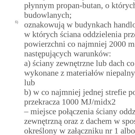
płynnym propan-butan, o któryc
budowlanych;
6)
oznakowują w budynkach handl
w których ściana oddzielenia pr
powierzchni co najmniej 2000 m2
następujących warunków:
a) ściany zewnętrzne lub dach co
wykonane z materiałów niepaln
lub
b) w co najmniej jednej strefie
przekracza 1000 MJ/midx2
– miejsce połączenia ściany odd
zewnętrzną oraz z dachem w spo
określony w załączniku nr 1 al