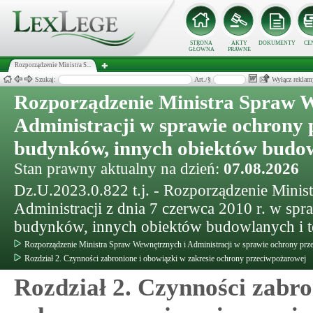
STRONA
AKTY
DOKUMENTY
CE
GŁÓWNA
PRAWNE
Rozporządzenie Ministra S...
Szukaj:
Art./§
Wyłącz reklam
Rozporządzenie Ministra Spraw 
Administracji w sprawie ochrony
budynków, innych obiektów budow
Stan prawny aktualny na dzień:
07.08.2026
Dz.U.2023.0.822 t.j. - Rozporządzenie Mini
Administracji z dnia 7 czerwca 2010 r. w sp
budynków, innych obiektów budowlanych i 
Rozporządzenie Ministra Spraw Wewnętrznych i Administracji w sprawie ochrony pr
Rozdział 2. Czynności zabronione i obowiązki w zakresie ochrony przeciwpożarowej
Rozdział 2. Czynności zabro