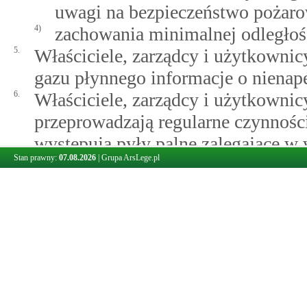
uwagi na bezpieczeństwo pożar
4)
zachowania minimalnej odległoś
5.
Właściciele, zarządcy i użytkownic
gazu płynnego informacje o nienape
6.
Właściciele, zarządcy i użytkown
przeprowadzają regularne czynnośc
występują pyły palne zalegające w
Stan prawny:
07.08.2026
|
Grupa ArsLege.pl
w Polskich Normach.
§ 5.
Utrzymanie dróg pożarowych w należytym stanie
Właściciele lub zarządcy terenów utrz
w stanie umożliwiającym wykorzystani
ochrony przeciwpożarowej zgodnie z
zaopatrzenia w wodę oraz dróg pożar