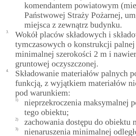
komendantem powiatowym (mie
Państwowej Straży Pożarnej, umo
miejsca z zewnątrz budynku.
3.
Wokół placów składowych i składow
tymczasowych o konstrukcji palne
minimalnej szerokości 2 m i nawier
gruntowej oczyszczonej.
4.
Składowanie materiałów palnych po
funkcją, z wyjątkiem materiałów n
pod warunkiem:
1)
nieprzekroczenia maksymalnej po
tego obiektu;
2)
zachowania dostępu do obiektu 
3)
nienaruszenia minimalnej odległ