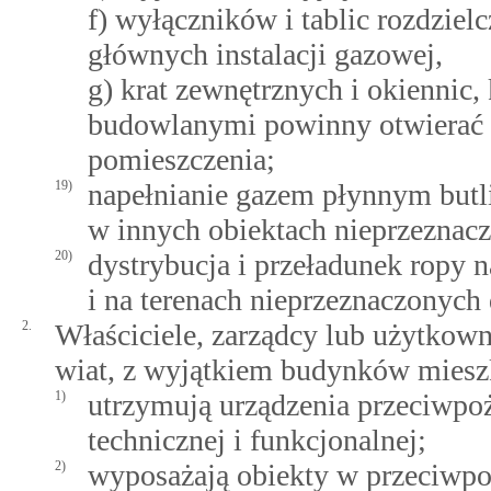
f) wyłączników i tablic rozdzie
głównych instalacji gazowej,
g) krat zewnętrznych i okiennic,
budowlanymi powinny otwierać s
pomieszczenia;
19)
napełnianie gazem płynnym butli 
w innych obiektach nieprzeznacz
20)
dystrybucja i przeładunek ropy 
i na terenach nieprzeznaczonych 
2.
Właściciele, zarządcy lub użytkow
wiat, z wyjątkiem budynków miesz
1)
utrzymują urządzenia przeciwpoż
technicznej i funkcjonalnej;
2)
wyposażają obiekty w przeciwpo