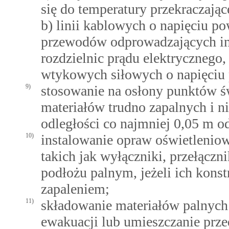
się do temperatury przekraczają
b) linii kablowych o napięciu p
przewodów odprowadzających ins
rozdzielnic prądu elektrycznego
wtykowych siłowych o napięciu
9)
stosowanie na osłony punktów ś
materiałów trudno zapalnych i n
odległości co najmniej 0,05 m o
10)
instalowanie opraw oświetleniowy
takich jak wyłączniki, przełączn
podłożu palnym, jeżeli ich konst
zapaleniem;
11)
składowanie materiałów palnych
ewakuacji lub umieszczanie prz