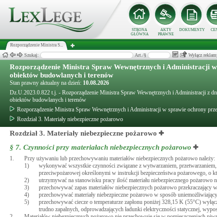
STRONA
AKTY
DOKUMENTY
CE
GŁÓWNA
PRAWNE
Rozporządzenie Ministra S...
Szukaj:
Art./§
Wyłącz reklam
Rozporządzenie Ministra Spraw Wewnętrznych i Administracji 
obiektów budowlanych i terenów
Stan prawny aktualny na dzień:
10.08.2026
Dz.U.2023.0.822 t.j. - Rozporządzenie Ministra Spraw Wewnętrznych i Administracji z 
obiektów budowlanych i terenów
Rozporządzenie Ministra Spraw Wewnętrznych i Administracji w sprawie ochrony pr
Rozdział 3. Materiały niebezpieczne pożarowo
Rozdział 3. Materiały niebezpieczne pożarowo
§ 7.
Czynności przy materiałach niebezpiecznych pożarowo
1.
Przy używaniu lub przechowywaniu materiałów niebezpiecznych pożarowo należy:
1)
wykonywać wszystkie czynności związane z wytwarzaniem, przetwarzaniem, 
przeciwpożarowej określonymi w instrukcji bezpieczeństwa pożarowego, o k
2)
utrzymywać na stanowisku pracy ilość materiału niebezpiecznego pożarowo ni
3)
przechowywać zapas materiałów niebezpiecznych pożarowo przekraczający w
4)
przechowywać materiały niebezpieczne pożarowo w sposób uniemożliwiający
5)
przechowywać ciecze o temperaturze zapłonu poniżej 328,15 K (55°C) wyłącz
trudno zapalnych, odprowadzających ładunki elektryczności statycznej, wypo
2.
Materiałów niebezpiecznych pożarowo nie przechowuje się w pomieszczeniach piwni