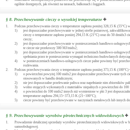
ogólnie dostępnych, jak również na tarasach, balkonach i loggiach.
§ 8.
Przechowywanie cieczy o wysokiej temperaturze
1.
Podczas przechowywania cieczy o temperaturze zapłonu poniżej 328,15 K (55°C) w 
1)
jest dopuszczalne przechowywanie w jednej strefie pożarowej, zakwalifikowa
cieczy o temperaturze zapłonu poniżej 294,15 K (21°C) oraz do 50 dmidx3 
cieczy;
2)
jest dopuszczalne przechowywanie w pomieszczeniach handlowo-usługowych ci
te ciecze nie przekroczy 500 MJ/midx2;
3)
jest dopuszczalne przechowywanie w pomieszczeniach handlowo-usługowych s
spełniania przez te pomieszczenia wymagań techniczno-budowlanych dotycz
4)
w pomieszczeniach handlowo-usługowych ciecze palne powinny być przechowy
rozlewania.
2.
Podczas przechowywania cieczy o temperaturze zapłonu poniżej 373,15 K (100°C) 
1)
o powierzchni powyżej 100 midx2 jest dopuszczalne przechowywanie tych ci
stosowanych w handlu detalicznym;
2)
nie jest dopuszczalne przelewanie paliwa oraz napełnianie nim zbiorników pa
3)
wolno stojących wykonanych z materiałów niepalnych o powierzchni do 100 
4)
o powierzchni do 100 midx2 innych niż wymienione w pkt 3 jest dopuszczal
temperaturze zapłonu 294,15÷373,15 K (21÷100°C);
5)
ciecze powinny być przechowywane w naczyniach metalowych lub innych dopu
§ 9.
Przechowywanie wyrobów pirotechnicznych widowiskowych
1.
Prowadzenie detalicznej sprzedaży wyrobów pirotechnicznych widowiskowych w b
samoobsługowej.