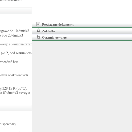
Powiązane dokumenty
usługowe do 10 dmidx3
Zakładki
5 i do 20 dmidx3
Ostatnio otwarte
iowego stworzona przez
 pkt 2, pod warunkiem
rowadzić bez
kowych opakowaniach
ej 328,15 K (55°C);
do 60 dmidx3 cieczy o
i sprzedaży