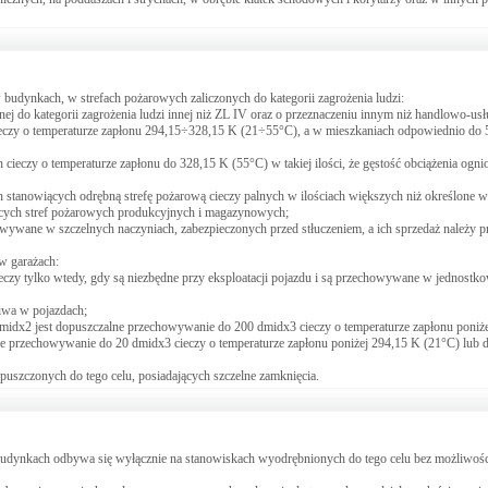
budynkach, w strefach pożarowych zaliczonych do kategorii zagrożenia ludzi:
nej do kategorii zagrożenia ludzi innej niż ZL IV oraz o przeznaczeniu innym niż handlowo-
cieczy o temperaturze zapłonu 294,15÷328,15 K (21÷55°C), a w mieszkaniach odpowiednio do 
eczy o temperaturze zapłonu do 328,15 K (55°C) w takiej ilości, że gęstość obciążenia ogn
tanowiących odrębną strefę pożarową cieczy palnych w ilościach większych niż określone w
ących stref pożarowych produkcyjnych i magazynowych;
wane w szczelnych naczyniach, zabezpieczonych przed stłuczeniem, a ich sprzedaż należy p
w garażach:
eczy tylko wtedy, gdy są niezbędne przy eksploatacji pojazdu i są przechowywane w jednost
liwa w pojazdach;
midx2 jest dopuszczalne przechowywanie do 200 dmidx3 cieczy o temperaturze zapłonu poniż
ne przechowywanie do 20 dmidx3 cieczy o temperaturze zapłonu poniżej 294,15 K (21°C) lub 
szczonych do tego celu, posiadających szczelne zamknięcia.
udynkach odbywa się wyłącznie na stanowiskach wyodrębnionych do tego celu bez możliwośc