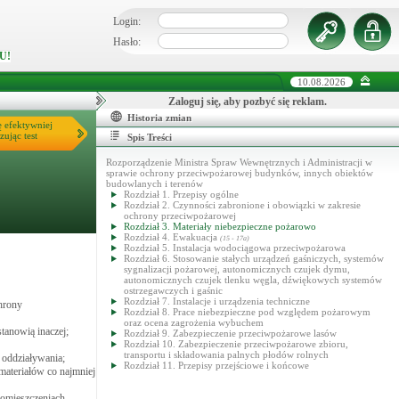
Login:
Hasło:
U!
10.08.2026
Zaloguj się, aby pozbyć się reklam.
Historia zmian
ę efektywniej
zując test
Spis Treści
Rozporządzenie Ministra Spraw Wewnętrznych i Administracji w
sprawie ochrony przeciwpożarowej budynków, innych obiektów
budowlanych i terenów
Rozdział 1. Przepisy ogólne
Rozdział 2. Czynności zabronione i obowiązki w zakresie
ochrony przeciwpożarowej
Rozdział 3. Materiały niebezpieczne pożarowo
Rozdział 4. Ewakuacja
(15 - 17a)
Rozdział 5. Instalacja wodociągowa przeciwpożarowa
Rozdział 6. Stosowanie stałych urządzeń gaśniczych, systemów
sygnalizacji pożarowej, autonomicznych czujek dymu,
autonomicznych czujek tlenku węgla, dźwiękowych systemów
ostrzegawczych i gaśnic
Rozdział 7. Instalacje i urządzenia techniczne
hrony
Rozdział 8. Prace niebezpieczne pod względem pożarowym
oraz ocena zagrożenia wybuchem
tanowią inaczej;
Rozdział 9. Zabezpieczenie przeciwpożarowe lasów
Rozdział 10. Zabezpieczenie przeciwpożarowe zbioru,
transportu i składowania palnych płodów rolnych
 oddziaływania;
Rozdział 11. Przepisy przejściowe i końcowe
materiałów co najmniej
pomieszczeniach