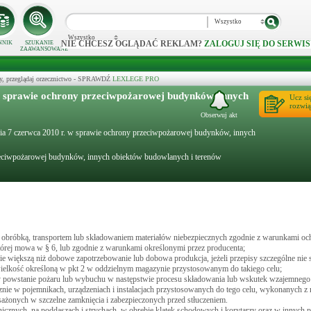
Wszystko
Wszystko
NIE CHCESZ OGLĄDAĆ REKLAM?
ZALOGUJ SIĘ DO SERWIS
NNIK
SZUKANIE
ZAAWANSOWANE
y, przeglądaj orzecznictwo - SPRAWDŹ
LEXLEGE PRO
w sprawie ochrony przeciwpożarowej budynków, innych
Ucz si
rozwią
Obserwuj akt
dnia 7 czerwca 2010 r. w sprawie ochrony przeciwpożarowej budynków, innych
zeciwpożarowej budynków, innych obiektów budowlanych i terenów
obróbką, transportem lub składowaniem materiałów niebezpiecznych zgodnie z warunkami oc
tórej mowa w § 6, lub zgodnie z warunkami określonymi przez producenta;
e większą niż dobowe zapotrzebowanie lub dobowa produkcja, jeżeli przepisy szczególne nie s
ielkość określoną w pkt 2 w oddzielnym magazynie przystosowanym do takiego celu;
 powstanie pożaru lub wybuchu w następstwie procesu składowania lub wskutek wzajemnego
nie w pojemnikach, urządzeniach i instalacjach przystosowanych do tego celu, wykonanych z 
sażonych w szczelne zamknięcia i zabezpieczonych przed stłuczeniem.
cznych, na poddaszach i strychach, w obrębie klatek schodowych i korytarzy oraz w innych 