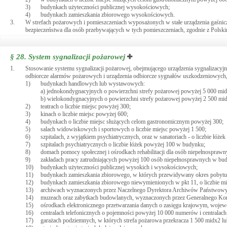
3)
budynkach użyteczności publicznej wysokościowych;
4)
budynkach zamieszkania zbiorowego wysokościowych.
3.
W strefach pożarowych i pomieszczeniach wyposażonych w stałe urządzenia gaśni
bezpieczeństwa dla osób przebywających w tych pomieszczeniach, zgodnie z Polsk
§ 28.
System sygnalizacji pożarowej
1.
Stosowanie systemu sygnalizacji pożarowej, obejmującego urządzenia sygnalizacyj
odbiorcze alarmów pożarowych i urządzenia odbiorcze sygnałów uszkodzeniowych
1)
budynkach handlowych lub wystawowych:
a) jednokondygnacyjnych o powierzchni strefy pożarowej powyżej 5 000 mid
b) wielokondygnacyjnych o powierzchni strefy pożarowej powyżej 2 500 mi
2)
teatrach o liczbie miejsc powyżej 300;
3)
kinach o liczbie miejsc powyżej 600;
4)
budynkach o liczbie miejsc służących celom gastronomicznym powyżej 300;
5)
salach widowiskowych i sportowych o liczbie miejsc powyżej 1 500;
6)
szpitalach, z wyjątkiem psychiatrycznych, oraz w sanatoriach - o liczbie łóż
7)
szpitalach psychiatrycznych o liczbie łóżek powyżej 100 w budynku;
8)
domach pomocy społecznej i ośrodkach rehabilitacji dla osób niepełnospraw
9)
zakładach pracy zatrudniających powyżej 100 osób niepełnosprawnych w bu
10)
budynkach użyteczności publicznej wysokich i wysokościowych;
11)
budynkach zamieszkania zbiorowego, w których przewidywany okres pobytu t
12)
budynkach zamieszkania zbiorowego niewymienionych w pkt 11, o liczbie m
13)
archiwach wyznaczonych przez Naczelnego Dyrektora Archiwów Państwowy
14)
muzeach oraz zabytkach budowlanych, wyznaczonych przez Generalnego K
15)
ośrodkach elektronicznego przetwarzania danych o zasięgu krajowym, wojewó
16)
centralach telefonicznych o pojemności powyżej 10 000 numerów i centralac
17)
garażach podziemnych, w których strefa pożarowa przekracza 1 500 midx2 lu