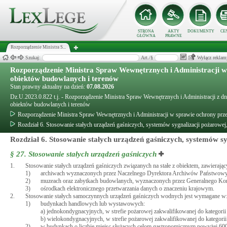
STRONA
AKTY
DOKUMENTY
CE
GŁÓWNA
PRAWNE
Rozporządzenie Ministra S...
Szukaj:
Art./§
Wyłącz reklam
Rozporządzenie Ministra Spraw Wewnętrznych i Administracji 
obiektów budowlanych i terenów
Stan prawny aktualny na dzień:
07.08.2026
Dz.U.2023.0.822 t.j. - Rozporządzenie Ministra Spraw Wewnętrznych i Administracji z 
obiektów budowlanych i terenów
Rozporządzenie Ministra Spraw Wewnętrznych i Administracji w sprawie ochrony pr
Rozdział 6. Stosowanie stałych urządzeń gaśniczych, systemów sygnalizacji pożarow
Rozdział 6. Stosowanie stałych urządzeń gaśniczych, systemów s
§ 27.
Stosowanie stałych urządzeń gaśniczych
1.
Stosowanie stałych urządzeń gaśniczych związanych na stałe z obiektem, zawieraj
1)
archiwach wyznaczonych przez Naczelnego Dyrektora Archiwów Państwowy
2)
muzeach oraz zabytkach budowlanych, wyznaczonych przez Generalnego K
3)
ośrodkach elektronicznego przetwarzania danych o znaczeniu krajowym.
2.
Stosowanie stałych samoczynnych urządzeń gaśniczych wodnych jest wymagane w
1)
budynkach handlowych lub wystawowych:
a) jednokondygnacyjnych, w strefie pożarowej zakwalifikowanej do kategorii
b) wielokondygnacyjnych, w strefie pożarowej zakwalifikowanej do kategorii
2)
w budynkach o liczbie miejsc służących celom gastronomicznym powyżej 600