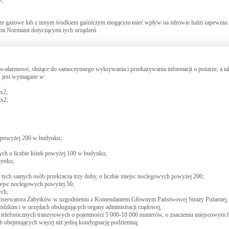
cze gazowe lub z innym środkiem gaśniczym mogącym mieć wpływ na zdrowie ludzi zapewnia 
imi Normami dotyczącymi tych urządzeń.
no-alarmowe, służące do samoczynnego wykrywania i przekazywania informacji o pożarze, a ta
, jest wymagane w:
x2,
dx2;
ek powyżej 200 w budynku;
nych o liczbie łóżek powyżej 100 w budynku;
dynku;
ych samych osób przekracza trzy doby, o liczbie miejsc noclegowych powyżej 200;
iejsc noclegowych powyżej 50;
ch;
onserwatora Zabytków w uzgodnieniu z Komendantem Głównym Państwowej Straży Pożarnej;
dzkim i w urzędach obsługujących organy administracji rządowej;
h telefonicznych tranzytowych o pojemności 5 000-10 000 numerów, o znaczeniu miejscowym 
b obejmujących więcej niż jedną kondygnację podziemną;