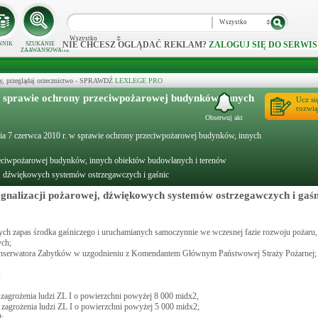
Wszystko
Wszystko
NIE CHCESZ OGLĄDAĆ REKLAM?
ZALOGUJ SIĘ DO SERWIS
NNIK
SZUKANIE
ZAAWANSOWANE
y, przeglądaj orzecznictwo - SPRAWDŹ
LEXLEGE PRO
w sprawie ochrony przeciwpożarowej budynków, innych
Ucz si
rozwią
Obserwuj akt
dnia 7 czerwca 2010 r. w sprawie ochrony przeciwpożarowej budynków, innych
zeciwpożarowej budynków, innych obiektów budowlanych i terenów
ej, dźwiękowych systemów ostrzegawczych i gaśnic
ygnalizacji pożarowej, dźwiękowych systemów ostrzegawczych i gaśn
ących zapas środka gaśniczego i uruchamianych samoczynnie we wczesnej fazie rozwoju pożaru
ch;
onserwatora Zabytków w uzgodnieniu z Komendantem Głównym Państwowej Straży Pożarnej;
:
 zagrożenia ludzi ZL I o powierzchni powyżej 8 000 midx2,
 zagrożenia ludzi ZL I o powierzchni powyżej 5 000 midx2;
;