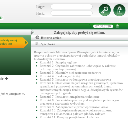
Login:
Hasło:
U!
07.08.2026
Zaloguj się, aby pozbyć się reklam.
Historia zmian
ę efektywniej
zując test
Spis Treści
Rozporządzenie Ministra Spraw Wewnętrznych i Administracji w
sprawie ochrony przeciwpożarowej budynków, innych obiektów
budowlanych i terenów
Rozdział 1. Przepisy ogólne
Rozdział 2. Czynności zabronione i obowiązki w zakresie
ochrony przeciwpożarowej
Rozdział 3. Materiały niebezpieczne pożarowo
Rozdział 4. Ewakuacja
(15 - 17a)
ic
Rozdział 5. Instalacja wodociągowa przeciwpożarowa
Rozdział 6. Stosowanie stałych urządzeń gaśniczych, systemów
sygnalizacji pożarowej, autonomicznych czujek dymu,
autonomicznych czujek tlenku węgla, dźwiękowych systemów
, jest wymagane w:
ostrzegawczych i gaśnic
Rozdział 7. Instalacje i urządzenia techniczne
Rozdział 8. Prace niebezpieczne pod względem pożarowym
oraz ocena zagrożenia wybuchem
Rozdział 9. Zabezpieczenie przeciwpożarowe lasów
Rozdział 10. Zabezpieczenie przeciwpożarowe zbioru,
transportu i składowania palnych płodów rolnych
Rozdział 11. Przepisy przejściowe i końcowe