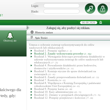
Login:
Hasło:
U!
06.08.2026
Zaloguj się, aby pozbyć się reklam.
Historia zmian
Spis Treści
Obserwuj akt
Ustawa o ochronie zwierząt wykorzystywanych do celów
naukowych lub edukacyjnych
Rozdział 1. Przepisy ogólne
(1 - 4)
Rozdział 2. Zasady wykonywania procedur
(5 - 16a)
Rozdział 3. Wymagania dotyczące prowadzenia działalności w
zakresie wykorzystywania zwierząt do celów naukowych lub
edukacyjnych
(17 - 25)
Rozdział 4. Prowadzenie działalności przez hodowców,
dostawców i użytkowników
(26 - 31)
Rozdział 5. Komisje etyczne do spraw doświadczeń na
zwierzętach
(32 - 41)
Rozdział 6. Zasady przeprowadzania doświadczeń
(42 - 53)
Rozdział 7. Kontrola
(54 - 63)
Rozdział 8. Współpraca z Komisją Europejską i państwami
członkowskimi Unii Europejskiej
(64 - 65)
Rozdział 9. Przepisy karne
łaściwego dla
(66 - 68)
Rozdział 10. Kary administracyjne
(69 - 72)
Rozdział 11. Zmiany w przepisach obowiązujących
tedy, gdy:
(73 - 76)
Rozdział 12. Przepisy przejściowe i końcowe
(77 - 84)