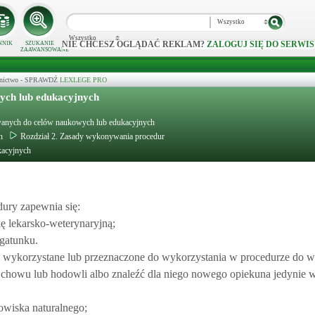
Wszystko
Wszystko
NIE CHCESZ OGLĄDAĆ REKLAM?
ZALOGUJ SIĘ DO SERWIS
NNIK
SZUKANIE
ZAAWANSOWANE
ecznictwo - SPRAWDŹ
LEXLEGE PRO
ych lub edukacyjnych
tywanych do celów naukowych lub edukacyjnych
h
Rozdział 2. Zasady wykonywania procedur
kacyjnych
ury zapewnia się:
kę lekarsko-weterynaryjną;
 gatunku.
wykorzystane lub przeznaczone do wykorzystania w procedurze do w
a chowu lub hodowli albo znaleźć dla niego nowego opiekuna jedynie w
dowiska naturalnego;