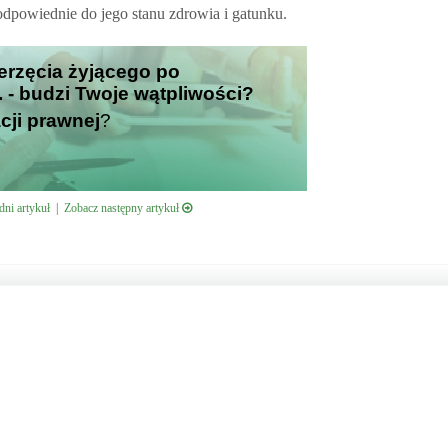
dpowiednie do jego stanu zdrowia i gatunku.
ierzęcia żyjącego po
. - budzi Twoje wątpliwości?
cji prawnej
?
ni artykuł
|
Zobacz następny artykuł