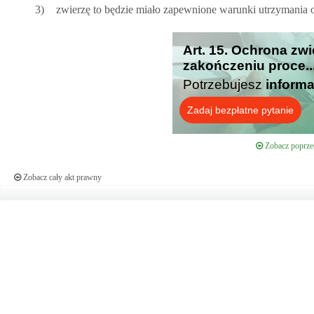
3)
zwierzę to będzie miało zapewnione warunki utrzymania o
Art. 15. Ochrona zw
zakończeniu proce..
Potrzebujesz
informa
Zadaj bezpłatne pytanie
Zobacz poprzed
Zobacz cały akt prawny