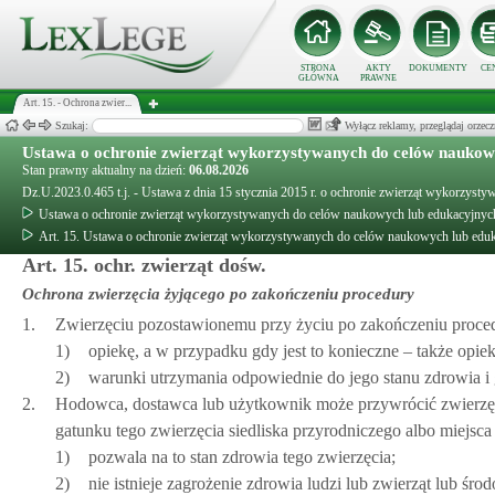
STRONA
AKTY
DOKUMENTY
CE
GŁÓWNA
PRAWNE
Art. 15. - Ochrona zwier...
Szukaj:
Wyłącz reklamy, przeglądaj orz
Ustawa o ochronie zwierząt wykorzystywanych do celów naukow
Stan prawny aktualny na dzień:
06.08.2026
Dz.U.2023.0.465 t.j. - Ustawa z dnia 15 stycznia 2015 r. o ochronie zwierząt wykorzys
Ustawa o ochronie zwierząt wykorzystywanych do celów naukowych lub edukacyjnyc
Art. 15. Ustawa o ochronie zwierząt wykorzystywanych do celów naukowych lub edu
Art. 15. ochr. zwierząt dośw.
Ochrona zwierzęcia żyjącego po zakończeniu procedury
1.
Zwierzęciu pozostawionemu przy życiu po zakończeniu proced
1)
opiekę, a w przypadku gdy jest to konieczne – także opie
2)
warunki utrzymania odpowiednie do jego stanu zdrowia i
2.
Hodowca, dostawca lub użytkownik może przywrócić zwierzę 
gatunku tego zwierzęcia siedliska przyrodniczego albo miejsc
1)
pozwala na to stan zdrowia tego zwierzęcia;
2)
nie istnieje zagrożenie zdrowia ludzi lub zwierząt lub śro