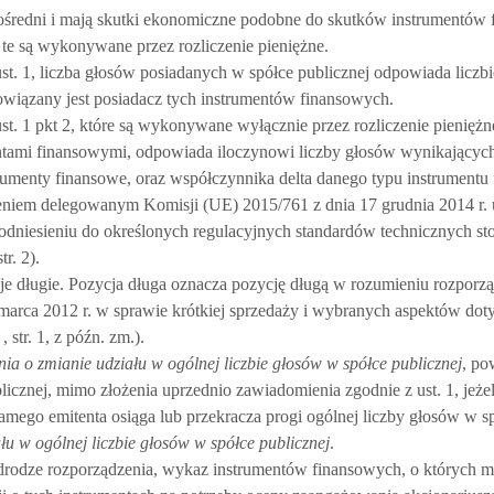
zpośredni i mają skutki ekonomiczne podobne do skutków instrumentów
y te są wykonywane przez rozliczenie pieniężne.
. 1, liczba głosów posiadanych w spółce publicznej odpowiada liczb
owiązany jest posiadacz tych instrumentów finansowych.
 1 pkt 2, które są wykonywane wyłącznie przez rozliczenie pieniężne
ntami finansowymi, odpowiada iloczynowi liczby głosów wynikających 
trumenty finansowe, oraz współczynnika delta danego typu instrumentu
zeniem delegowanym Komisji (UE) 2015/761 z dnia 17 grudnia 2014 r.
dniesieniu do określonych regulacyjnych standardów technicznych s
r. 2).
je długie. Pozycja długa oznacza pozycję długą w rozumieniu rozporz
marca 2012 r. w sprawie krótkiej sprzedaży i wybranych aspektów dot
tr. 1, z późn. zm.).
a o zmianie udziału w ogólnej liczbie głosów w spółce publicznej
, po
icznej, mimo złożenia uprzednio zawiadomienia zgodnie z ust. 1, jeże
samego emitenta osiąga lub przekracza progi ogólnej liczby głosów w s
u w ogólnej liczbie głosów w spółce publicznej
.
w drodze rozporządzenia, wykaz instrumentów finansowych, o których m