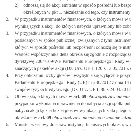
2)
odnoszą się do akcji emitenta w sposób pośredni lub be
określonych w pkt 1, niezależnie od tego, czy instrument
2.
W przypadku instrumentów finansowych, o których mowa w ust
wynikających z akcji, do których nabycia uprawniony lub zob
3.
W przypadku instrumentów finansowych, o których mowa w ust.
posiadanych w spółce publicznej, związanych z tymi instrume
których w sposób pośredni lub bezpośredni odnoszą się te ins
Wartość współczynnika delta określa się zgodnie z rozporząd
dyrektywę 2004/109/WE Parlamentu Europejskiego i Rady w o
znaczących pakietów akcji (Dz. Urz. UE L 120 z 13.05.2015, st
4.
Przy obliczaniu liczby głosów uwzględnia się wyłącznie pozyc
Parlamentu Europejskiego i Rady (UE) nr 236/2012 z dnia 14 
swapów ryzyka kredytowego (Dz. Urz. UE L 86 z 24.03.2012 , s
5.
Obowiązki, o których mowa w
art.
69
obowiązek zawiadomieni
przypadku wykonania uprawnienia do nabycia akcji spółki publ
nabycia akcji łączna liczba głosów wynikających z akcji tego 
określone w
art.
69
obowiązek zawiadomienia o zmianie udział
6.
Minister właściwy do spraw instytucji finansowych określi, 