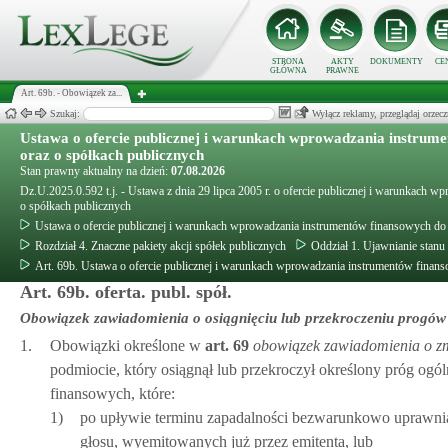
STRONA
AKTY
DOKUMENTY
CE
GŁÓWNA
PRAWNE
Art. 69b. - Obowiązek za...
Szukaj:
Wyłącz reklamy, przeglądaj orz
Ustawa o ofercie publicznej i warunkach wprowadzania instrum
oraz o spółkach publicznych
Stan prawny aktualny na dzień:
07.08.2026
Dz.U.2025.0.592 t.j. - Ustawa z dnia 29 lipca 2005 r. o ofercie publicznej i warunkach
o spółkach publicznych
Ustawa o ofercie publicznej i warunkach wprowadzania instrumentów finansowych do
Rozdział 4. Znaczne pakiety akcji spółek publicznych
Oddział 1. Ujawnianie stanu
Art. 69b. Ustawa o ofercie publicznej i warunkach wprowadzania instrumentów finan
Art. 69b. oferta. publ. spół.
Obowiązek zawiadomienia o osiągnięciu lub przekroczeniu progów o
1.
Obowiązki określone w
art.
69
obowiązek zawiadomienia o zmi
podmiocie, który osiągnął lub przekroczył określony próg o
finansowych, które:
1)
po upływie terminu zapadalności bezwarunkowo uprawniaj
głosu, wyemitowanych już przez emitenta, lub