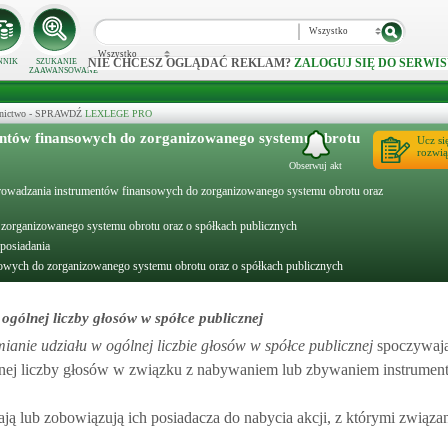
Wszystko
Wszystko
NIE CHCESZ OGLĄDAĆ REKLAM?
ZALOGUJ SIĘ DO SERWIS
NNIK
SZUKANIE
ZAAWANSOWANE
ecznictwo - SPRAWDŹ
LEXLEGE PRO
entów finansowych do zorganizowanego systemu obrotu
Ucz si
rozwią
Obserwuj akt
 wprowadzania instrumentów finansowych do zorganizowanego systemu obrotu oraz
 zorganizowanego systemu obrotu oraz o spółkach publicznych
 posiadania
sowych do zorganizowanego systemu obrotu oraz o spółkach publicznych
gólnej liczby głosów w spółce publicznej
anie udziału w ogólnej liczbie głosów w spółce publicznej
spoczywają
gólnej liczby głosów w związku z nabywaniem lub zbywaniem instrume
ą lub zobowiązują ich posiadacza do nabycia akcji, z którymi związa