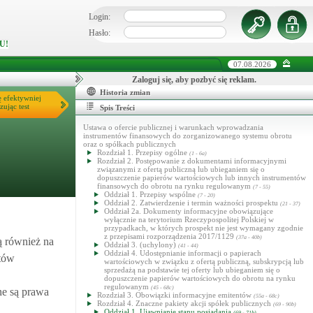
Login:
Hasło:
U!
07.08.2026
Zaloguj się, aby pozbyć się reklam.
Historia zmian
ę efektywniej
zując test
Spis Treści
Ustawa o ofercie publicznej i warunkach wprowadzania
instrumentów finansowych do zorganizowanego systemu obrotu
oraz o spółkach publicznych
Rozdział 1. Przepisy ogólne
(1 - 6a)
Rozdział 2. Postępowanie z dokumentami informacyjnymi
związanymi z ofertą publiczną lub ubieganiem się o
dopuszczenie papierów wartościowych lub innych instrumentów
finansowych do obrotu na rynku regulowanym
(7 - 55)
Oddział 1. Przepisy wspólne
(7 - 20)
Oddział 2. Zatwierdzenie i termin ważności prospektu
(21 - 37)
Oddział 2a. Dokumenty informacyjne obowiązujące
wyłącznie na terytorium Rzeczypospolitej Polskiej w
przypadkach, w których prospekt nie jest wymagany zgodnie
z przepisami rozporządzenia 2017/1129
(37a - 40b)
 również na
Oddział 3. (uchylony)
(41 - 44)
Oddział 4. Udostępnianie informacji o papierach
ntów
wartościowych w związku z ofertą publiczną, subskrypcją lub
sprzedażą na podstawie tej oferty lub ubieganiem się o
dopuszczenie papierów wartościowych do obrotu na rynku
regulowanym
(45 - 68c)
ne są prawa
Rozdział 3. Obowiązki informacyjne emitentów
(55a - 68c)
Rozdział 4. Znaczne pakiety akcji spółek publicznych
(69 - 90b)
Oddział 1. Ujawnianie stanu posiadania
(69 - 71b)