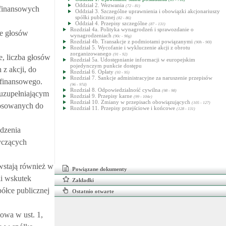
Oddział 2. Wezwania
(72 - 81)
 finansowych
Oddział 3. Szczególne uprawnienia i obowiązki akcjonariuszy
spółki publicznej
(82 - 86)
Oddział 4. Przepisy szczególne
(87 - 131)
Rozdział 4a. Polityka wynagrodzeń i sprawozdanie o
ie głosów
wynagrodzeniach
(90c - 90g)
Rozdział 4b. Transakcje z podmiotami powiązanymi
(90h - 90l)
Rozdział 5. Wycofanie i wykluczenie akcji z obrotu
zorganizowanego
(91 - 92)
, liczba głosów
Rozdział 5a. Udostępnianie informacji w europejskim
pojedynczym punkcie dostępu
z akcji, do
Rozdział 6. Opłaty
(93 - 95)
Rozdział 7. Sankcje administracyjne za naruszenie przepisów
 finansowego.
(96 - 97d)
Rozdział 8. Odpowiedzialność cywilna
(98 - 98)
 uzupełniającym
Rozdział 9. Przepisy karne
(99 - 104e)
Rozdział 10. Zmiany w przepisach obowiązujących
(105 - 127)
tosowanych do
Rozdział 11. Przepisy przejściowe i końcowe
(128 - 131)
ądzenia
yczących
wstają również w
Powiązane dokumenty
li wskutek
Zakładki
półce publicznej
Ostatnio otwarte
owa w ust. 1,