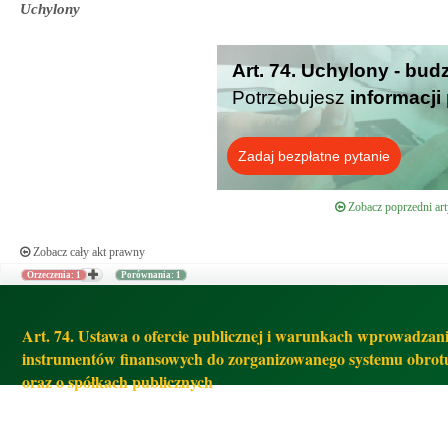
Uchylony
Art. 74. Uchylony - bud
Potrzebujesz
informacji
Zadaj bezpłatne pytanie
Zobacz poprzedni art
Zobacz cały akt prawny
Orzeczenia: 1
Porównania: 1
Art. 74. Ustawa o ofercie publicznej i warunkach wprowadzan
instrumentów finansowych do zorganizowanego systemu obrot
oraz o spółkach publicznych