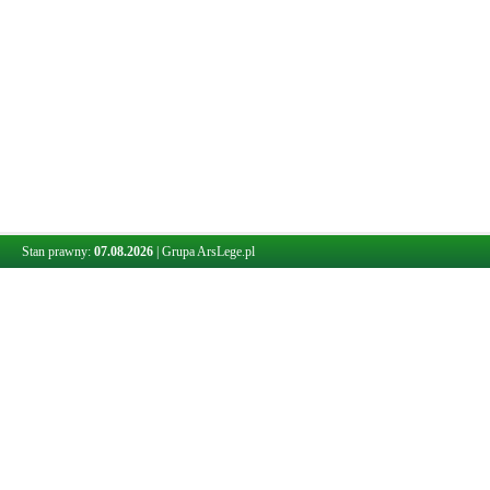
Stan prawny:
07.08.2026
|
Grupa ArsLege.pl