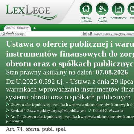
STRONA
AKTY
DOKUMENTY
CE
GŁÓWNA
PRAWNE
Art. 74. - Uchylony
Szukaj:
Wyłącz reklamy, przeglądaj orz
Ustawa o ofercie publicznej i wa
instrumentów finansowych do zo
obrotu oraz o spółkach publiczny
Stan prawny aktualny na dzień:
07.08.2026
Dz.U.2025.0.592 t.j. - Ustawa z dnia 29 lipca 
warunkach wprowadzania instrumentów fina
systemu obrotu oraz o spółkach publicznych
Ustawa o ofercie publicznej i warunkach wprowadzania instrumentów finansowych do
Rozdział 4. Znaczne pakiety akcji spółek publicznych
Oddział 2. Wezwania
Art. 74. Ustawa o ofercie publicznej i warunkach wprowadzania instrumentów finans
publicznych
Art. 74. oferta. publ. spół.