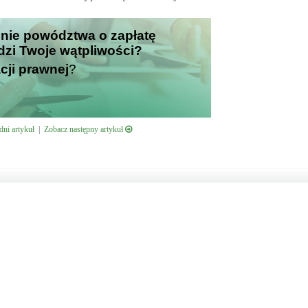
enie powództwa o zapłatę
udzi Twoje wątpliwości?
cji prawnej
?
ni artykuł
|
Zobacz następny artykuł