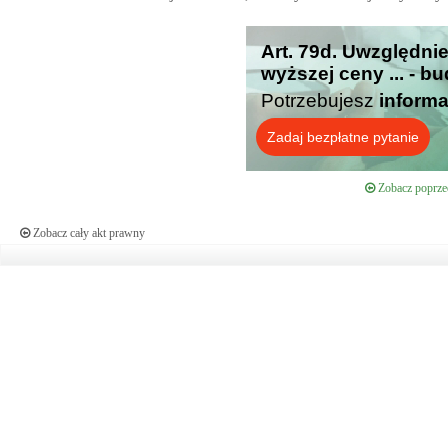
Art. 79d. Uwzględni
wyższej ceny ... - b
Potrzebujesz
informa
Zadaj bezpłatne pytanie
Zobacz poprzed
Zobacz cały akt prawny