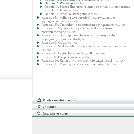
Oddział 2. Wezwania
(72 - 81)
Oddział 3. Szczególne uprawnienia i obowiązki akcjonariuszy
spółki publicznej
(82 - 86)
Oddział 4. Przepisy szczególne
(87 - 131)
Rozdział 4a. Polityka wynagrodzeń i sprawozdanie o
wynagrodzeniach
(90c - 90g)
Rozdział 4b. Transakcje z podmiotami powiązanymi
(90h - 90l)
Rozdział 5. Wycofanie i wykluczenie akcji z obrotu
zorganizowanego
(91 - 92)
Rozdział 5a. Udostępnianie informacji w europejskim
pojedynczym punkcie dostępu
Rozdział 6. Opłaty
(93 - 95)
Rozdział 7. Sankcje administracyjne za naruszenie przepisów
(96 - 97d)
Rozdział 8. Odpowiedzialność cywilna
(98 - 98)
Rozdział 9. Przepisy karne
(99 - 104e)
Rozdział 10. Zmiany w przepisach obowiązujących
(105 - 127)
Rozdział 11. Przepisy przejściowe i końcowe
(128 - 131)
Powiązane dokumenty
Zakładki
Ostatnio otwarte