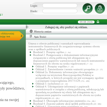
Login:
Hasło:
U!
09.08.2026
Zaloguj się, aby pozbyć się reklam.
Historia zmian
ę efektywniej
zując test
Spis Treści
Ustawa o ofercie publicznej i warunkach wprowadzania
instrumentów finansowych do zorganizowanego systemu obrotu
oraz o spółkach publicznych
Rozdział 1. Przepisy ogólne
(1 - 6a)
Rozdział 2. Postępowanie z dokumentami informacyjnymi
związanymi z ofertą publiczną lub ubieganiem się o
dopuszczenie papierów wartościowych lub innych instrumentów
finansowych do obrotu na rynku regulowanym
(7 - 55)
Oddział 1. Przepisy wspólne
(7 - 20)
Oddział 2. Zatwierdzenie i termin ważności prospektu
(21 - 37)
Oddział 2a. Dokumenty informacyjne obowiązujące
wyłącznie na terytorium Rzeczypospolitej Polskiej w
przypadkach, w których prospekt nie jest wymagany zgodnie
z przepisami rozporządzenia 2017/1129
(37a - 40b)
wającego,
Oddział 3. (uchylony)
(41 - 44)
Oddział 4. Udostępnianie informacji o papierach
czyły powództwo,
wartościowych w związku z ofertą publiczną, subskrypcją lub
sprzedażą na podstawie tej oferty lub ubieganiem się o
dopuszczenie papierów wartościowych do obrotu na rynku
regulowanym
(45 - 68c)
ia na swojej
Rozdział 3. Obowiązki informacyjne emitentów
(55a - 68c)
Rozdział 4. Znaczne pakiety akcji spółek publicznych
(69 - 90b)
Oddział 1. Ujawnianie stanu posiadania
(69 - 71b)