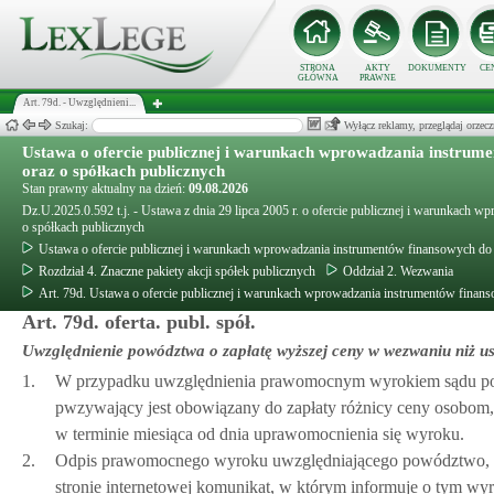
STRONA
AKTY
DOKUMENTY
CE
GŁÓWNA
PRAWNE
Art. 79d. - Uwzględnieni...
Szukaj:
Wyłącz reklamy, przeglądaj orz
Ustawa o ofercie publicznej i warunkach wprowadzania instrum
oraz o spółkach publicznych
Stan prawny aktualny na dzień:
09.08.2026
Dz.U.2025.0.592 t.j. - Ustawa z dnia 29 lipca 2005 r. o ofercie publicznej i warunkach
o spółkach publicznych
Ustawa o ofercie publicznej i warunkach wprowadzania instrumentów finansowych do
Rozdział 4. Znaczne pakiety akcji spółek publicznych
Oddział 2. Wezwania
Art. 79d. Ustawa o ofercie publicznej i warunkach wprowadzania instrumentów finan
Art. 79d. oferta. publ. spół.
Uwzględnienie powództwa o zapłatę wyższej ceny w wezwaniu niż u
1.
W przypadku uwzględnienia prawomocnym wyrokiem sądu pow
pwzywający jest obowiązany do zapłaty różnicy ceny osobom, 
w terminie miesiąca od dnia uprawomocnienia się wyroku.
2.
Odpis prawomocnego wyroku uwzględniającego powództwo, wra
stronie internetowej komunikat, w którym informuje o tym wyro