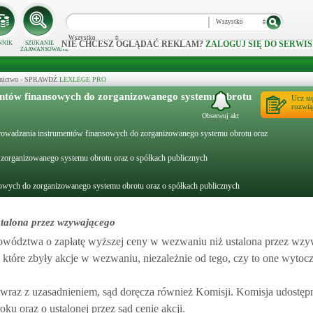
Wszystko
Wszystko
NIE CHCESZ OGLĄDAĆ REKLAM?
ZALOGUJ SIĘ DO SERWIS
NNIK
SZUKANIE
ZAAWANSOWANE
ecznictwo - SPRAWDŹ
LEXLEGE PRO
entów finansowych do zorganizowanego systemu obrotu
Ucz si
rozwią
Obserwuj akt
 wprowadzania instrumentów finansowych do zorganizowanego systemu obrotu oraz
 zorganizowanego systemu obrotu oraz o spółkach publicznych
sowych do zorganizowanego systemu obrotu oraz o spółkach publicznych
stalona przez wzywającego
ództwa o zapłatę wyższej ceny w wezwaniu niż ustalona przez wzy
które zbyły akcje w wezwaniu, niezależnie od tego, czy to one wyto
z z uzasadnieniem, sąd doręcza również Komisji. Komisja udostępn
ku oraz o ustalonej przez sąd cenie akcji.