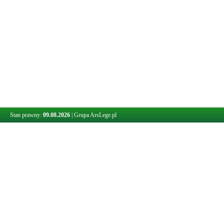
Stan prawny:
09.08.2026
|
Grupa ArsLege.pl