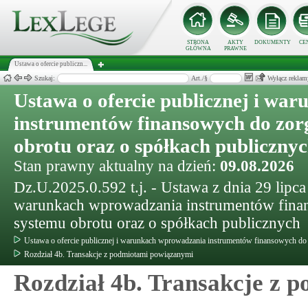
STRONA
AKTY
DOKUMENTY
CE
GŁÓWNA
PRAWNE
Ustawa o ofercie publiczn...
Szukaj:
Art./§
Wyłącz reklam
Ustawa o ofercie publicznej i wa
instrumentów finansowych do zo
obrotu oraz o spółkach publiczny
Stan prawny aktualny na dzień:
09.08.2026
Dz.U.2025.0.592 t.j. - Ustawa z dnia 29 lipca 
warunkach wprowadzania instrumentów fina
systemu obrotu oraz o spółkach publicznych
Ustawa o ofercie publicznej i warunkach wprowadzania instrumentów finansowych do
Rozdział 4b. Transakcje z podmiotami powiązanymi
Rozdział 4b. Transakcje z 