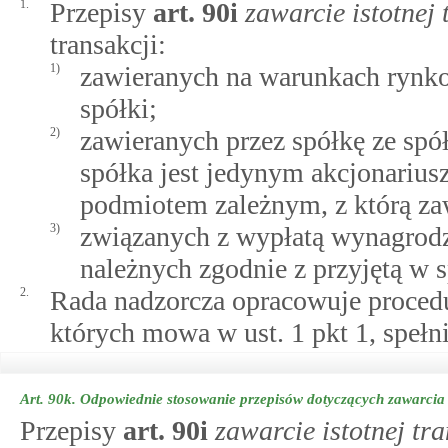
1.
Przepisy
art.
90i
zawarcie istotnej 
transakcji:
1)
zawieranych na warunkach rynko
spółki;
2)
zawieranych przez spółkę ze spó
spółka jest jedynym akcjonarius
podmiotem zależnym, z którą zaw
3)
związanych z wypłatą wynagrodz
należnych zgodnie z przyjętą w 
2.
Rada nadzorcza opracowuje procedur
których mowa w ust. 1 pkt 1, spełn
Art. 90k.
Odpowiednie stosowanie przepisów dotyczących zawarcia i
Przepisy
art.
90i
zawarcie istotnej tra