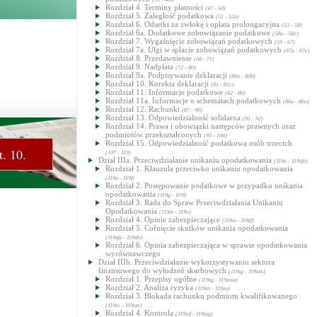
Rozdział 4. Terminy płatności
(47 - 50)
Rozdział 5. Zaległość podatkowa
(51 - 52a)
Rozdział 6. Odsetki za zwłokę i opłata prolongacyjna
(53 - 58)
Rozdział 6a. Dodatkowe zobowiązanie podatkowe
(58a - 58e)
Rozdział 7. Wygaśnięcie zobowiązań podatkowych
(59 - 67)
Rozdział 7a. Ulgi w spłacie zobowiązań podatkowych
(67a - 67e)
Rozdział 8. Przedawnienie
(68 - 71)
Rozdział 9. Nadpłata
(72 - 80)
Rozdział 9a. Podpisywanie deklaracji
(80a - 80b)
Rozdział 10. Korekta deklaracji
(81 - 81c)
Rozdział 11. Informacje podatkowe
(82 - 86)
Rozdział 11a. Informacje o schematach podatkowych
(86a - 86o)
Rozdział 12. Rachunki
(87 - 90)
Rozdział 13. Odpowiedzialność solidarna
(91 - 92)
Rozdział 14. Prawa i obowiązki następców prawnych oraz
podmiotów przekształconych
(93 - 106)
Rozdział 15. Odpowiedzialność podatkowa osób trzecich
. 10.
(107 - 119)
Dział IIIa. Przeciwdziałanie unikaniu opodatkowania
(119a - 119zfo)
Rozdział 1. Klauzula przeciwko unikaniu opodatkowania
(119a - 119f)
Rozdział 2. Postępowanie podatkowe w przypadku unikania
opodatkowania
(119g - 119l)
Rozdział 3. Rada do Spraw Przeciwdziałania Unikaniu
Opodatkowania
(119m - 119v)
Rozdział 4. Opinie zabezpieczające
(119w - 119zf)
Rozdział 5. Cofnięcie skutków unikania opodatkowania
(119zfa - 119zfo)
Rozdział 6. Opinia zabezpieczająca w sprawie opodatkowania
wyrównawczego
Dział IIIb. Przeciwdziałanie wykorzystywaniu sektora
finansowego do wyłudzeń skarbowych
(119zg - 119zzk)
Rozdział 1. Przepisy ogólne
(119zg - 119zma)
Rozdział 2. Analiza ryzyka
(119zn - 119zu)
Rozdział 3. Blokada rachunku podmiotu kwalifikowanego
(119zv - 119zze)
Rozdział 4. Kontrola
(119zzf - 119zzg)