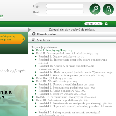
Login:
Hasło:
U!
06.08.2026
Zaloguj się, aby pozbyć się reklam.
Historia zmian
ę efektywniej
zując test
Spis Treści
Ordynacja podatkowa
Dział I. Przepisy ogólne
(1 - 12)
Dział II. Organy podatkowe i ich właściwość
(13 - 20)
Rozdział 1. Organy podatkowe
(13 - 14)
Rozdział 1a. Interpretacje przepisów prawa podatkowego
(14a - 14s)
Rozdział 1b. Opinia w sprawie opodatkowania
wyrównawczego
adach ogólnych.
Rozdział 1c. Rada do spraw Opodatkowania Wyrównawczego
Rozdział 2. Właściwość organów podatkowych
(15 - 20r)
Dział IIA. (Uchylony
(20a - 20r)
Dział IIb. Współdziałanie
(20s - 20zr)
Rozdział 1. Umowa o współdziałanie
(20s - 20za)
Rozdział 2. Porozumienia podatkowe
(20zb - 20zf)
Rozdział 3. Audyt podatkowy
nia a
(20zg - 20zq)
Rozdział 4. Przepisy wspólne
(20zr - 20zze)
i?
DZIAŁ IIc. Porozumienie inwestycyjne
(20zs - 20zze)
Dział III. Zobowiązania podatkowe
(21 - 119)
Rozdział 1. Powstawanie zobowiązania podatkowego
(21 - 24b)
Rozdział 2. Odpowiedzialność podatnika, płatnika i inkasenta
(25 - 32)
Rozdział 3. Zabezpieczenie wykonania zobowiązań
podatkowych
(33 - 46i)