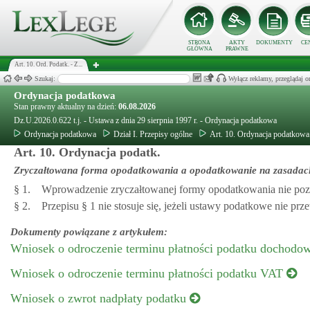
STRONA
AKTY
DOKUMENTY
CE
GŁÓWNA
PRAWNE
Art. 10. Ord. Podatk. - Z...
Szukaj:
Wyłącz reklamy, przeglądaj
Ordynacja podatkowa
Stan prawny aktualny na dzień:
06.08.2026
Dz.U.2026.0.622 t.j. - Ustawa z dnia 29 sierpnia 1997 r. - Ordynacja podatkowa
Ordynacja podatkowa
Dział I. Przepisy ogólne
Art. 10. Ordynacja podatkowa
Art. 10. Ordynacja podatk.
Zryczałtowana forma opodatkowania a opodatkowanie na zasadac
§ 1.
Wprowadzenie zryczałtowanej formy opodatkowania nie poz
§ 2.
Przepisu § 1 nie stosuje się, jeżeli ustawy podatkowe nie 
Dokumenty powiązane z artykułem:
Wniosek o odroczenie terminu płatności podatku dochod
Wniosek o odroczenie terminu płatności podatku VAT
Wniosek o zwrot nadpłaty podatku