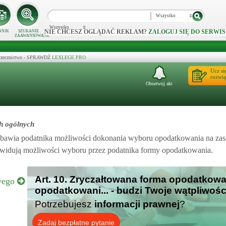
Wszystko
Wszystko
NIE CHCESZ OGLĄDAĆ REKLAM?
ZALOGUJ SIĘ DO SERWIS
NNIK
SZUKANIE
ZAAWANSOWANE
 orzecznictwo - SPRAWDŹ
LEXLEGE PRO
Ucz si
rozwią
Obserwuj akt
h ogólnych
bawia podatnika możliwości dokonania wyboru opodatkowania na zas
przewidują możliwości wyboru przez podatnika formy opodatkowania.
Art. 10. Zryczałtowana forma opodatkowa
owego
opodatkowani... - budzi Twoje wątpliwośc
Potrzebujesz
informacji prawnej
?
Zadaj bezpłatne pytanie