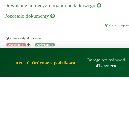
Odwołanie od decyzji organu podatkowego
Pozostałe dokumenty
Zobacz poprzed
Zobacz cały akt prawny
Orzeczenia: 41
Porównania: 1
Do tego Art. sąd wydał
Art. 10. Ordynacja podatkowa
41 orzeczeń