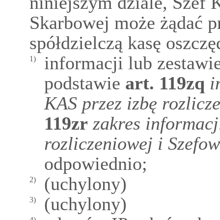
niniejszym dziale, Szef 
Skarbowej może żądać pr
spółdzielczą kasę oszcz
informacji lub zestawi
1)
podstawie
art.
119zq
i
KAS przez izbę rozlicz
119zr
zakres informacj
rozliczeniowej i Szefo
odpowiednio;
(uchylony)
2)
(uchylony)
3)
4)