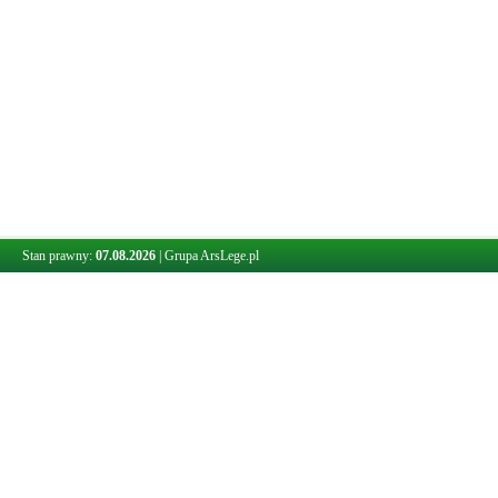
Stan prawny:
07.08.2026
|
Grupa ArsLege.pl