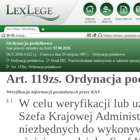
STRONA
AKTY
DOKUMENTY
CE
GŁÓWNA
PRAWNE
Art. 119zs. - Weryfikacj...
Szukaj:
Wyłącz reklamy, przeglądaj
Ordynacja podatkowa
Stan prawny aktualny na dzień:
07.08.2026
Dz.U.2026.0.622 t.j. - Ustawa z dnia 29 sierpnia 1997 r. - Ordynacja podatkowa
Ordynacja podatkowa
Dział IIIC. Przeciwdziałanie nadużyciom w zakresie operacj
Art. 119zs. Ordynacja podatkowa
Art. 119zs. Ordynacja po
Weryfikacja informacji posiadanych przez KAS
W celu weryfikacji lub u
§ 1.
Szefa Krajowej Administ
niezbędnych do wykonyw