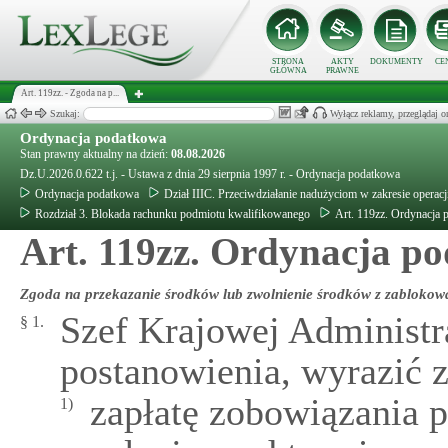
STRONA
AKTY
DOKUMENTY
CE
GŁÓWNA
PRAWNE
Art. 119zz. - Zgoda na p...
Szukaj:
Wyłącz reklamy, przeglądaj
Ordynacja podatkowa
Stan prawny aktualny na dzień:
08.08.2026
Dz.U.2026.0.622 t.j. - Ustawa z dnia 29 sierpnia 1997 r. - Ordynacja podatkowa
Ordynacja podatkowa
Dział IIIC. Przeciwdziałanie nadużyciom w zakresie operacj
Rozdział 3. Blokada rachunku podmiotu kwalifikowanego
Art. 119zz. Ordynacja
Art. 119zz. Ordynacja po
Zgoda na przekazanie środków lub zwolnienie środków z zabloko
Szef Krajowej Administr
§ 1.
postanowienia, wyrazić 
zapłatę zobowiązania 
1)