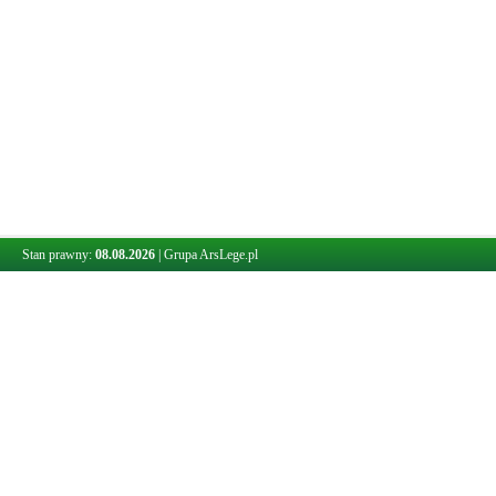
Stan prawny:
08.08.2026
|
Grupa ArsLege.pl