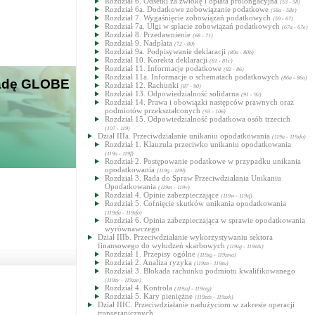
Rozdział 6. Odsetki za zwłokę i opłata prolongacyjna
(53 - 58)
Rozdział 6a. Dodatkowe zobowiązanie podatkowe
(58a - 58e)
Rozdział 7. Wygaśnięcie zobowiązań podatkowych
(59 - 67)
Rozdział 7a. Ulgi w spłacie zobowiązań podatkowych
(67a - 67e)
Rozdział 8. Przedawnienie
(68 - 71)
Rozdział 9. Nadpłata
(72 - 80)
Rozdział 9a. Podpisywanie deklaracji
(80a - 80b)
Rozdział 10. Korekta deklaracji
(81 - 81c)
Rozdział 11. Informacje podatkowe
(82 - 86)
Rozdział 11a. Informacje o schematach podatkowych
(86a - 86o)
 Radę GLOBE
Rozdział 12. Rachunki
(87 - 90)
Rozdział 13. Odpowiedzialność solidarna
(91 - 92)
Rozdział 14. Prawa i obowiązki następców prawnych oraz
podmiotów przekształconych
(93 - 106)
Rozdział 15. Odpowiedzialność podatkowa osób trzecich
(107 - 119)
Dział IIIa. Przeciwdziałanie unikaniu opodatkowania
(119a - 119zfo)
Rozdział 1. Klauzula przeciwko unikaniu opodatkowania
(119a - 119f)
Rozdział 2. Postępowanie podatkowe w przypadku unikania
opodatkowania
(119g - 119l)
Rozdział 3. Rada do Spraw Przeciwdziałania Unikaniu
Opodatkowania
(119m - 119v)
Rozdział 4. Opinie zabezpieczające
(119w - 119zf)
Rozdział 5. Cofnięcie skutków unikania opodatkowania
(119zfa - 119zfo)
Rozdział 6. Opinia zabezpieczająca w sprawie opodatkowania
wyrównawczego
Dział IIIb. Przeciwdziałanie wykorzystywaniu sektora
finansowego do wyłudzeń skarbowych
(119zg - 119zzk)
Rozdział 1. Przepisy ogólne
(119zg - 119zma)
Rozdział 2. Analiza ryzyka
(119zn - 119zu)
Rozdział 3. Blokada rachunku podmiotu kwalifikowanego
(119zv - 119zze)
Rozdział 4. Kontrola
(119zzf - 119zzg)
Rozdział 5. Kary pieniężne
(119zzh - 119zzk)
Dział IIIC. Przeciwdziałanie nadużyciom w zakresie operacji
transgranicznych