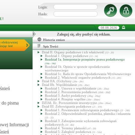
Login:
Hasło:
U!
08.08.2026
Zaloguj się, aby pozbyć się reklam.
Historia zmian
ę efektywniej
Ordynacja podatkowa
zując test
Spis Treści
Dział I. Przepisy ogólne
(1 - 12)
Dział II. Organy podatkowe i ich właściwość
(13 - 20)
Rozdział 1. Organy podatkowe
(13 - 14)
Rozdział 1a. Interpretacje przepisów prawa podatkowego
(14a - 14s)
Rozdział 1b. Opinia w sprawie opodatkowania
wyrównawczego
Rozdział 1c. Rada do spraw Opodatkowania Wyrównawczego
Rozdział 2. Właściwość organów podatkowych
(15 - 20r)
Dział IIA. (Uchylony
(20a - 20r)
Dział IIb. Współdziałanie
(20s - 20zr)
śnień
Rozdział 1. Umowa o współdziałanie
(20s - 20za)
Rozdział 2. Porozumienia podatkowe
(20zb - 20zf)
Rozdział 3. Audyt podatkowy
(20zg - 20zq)
Rozdział 4. Przepisy wspólne
(20zr - 20zze)
 do pisma
DZIAŁ IIc. Porozumienie inwestycyjne
(20zs - 20zze)
Dział III. Zobowiązania podatkowe
(21 - 119)
Rozdział 1. Powstawanie zobowiązania podatkowego
(21 - 24b)
Rozdział 2. Odpowiedzialność podatnika, płatnika i inkasenta
(25 - 32)
Rozdział 3. Zabezpieczenie wykonania zobowiązań
owej Informacji
podatkowych
(33 - 46i)
Rozdział 4. Terminy płatności
(47 - 50)
śnień
Rozdział 5. Zaległość podatkowa
(51 - 52a)