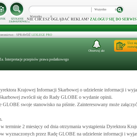
Wszystko
Wszystko
NIE CHCESZ OGLĄDAĆ REKLAM?
ZALOGUJ SIĘ DO SERWIS
NNIK
SZUKANIE
ZAAWANSOWANE
 orzecznictwo - SPRAWDŹ
LEXLEGE PRO
Ucz si
rozwią
Obserwuj akt
1a. Interpretacje przepisów prawa podatkowego
ktora Krajowej Informacji Skarbowej o udzielenie informacji i wyja
i Skarbowej zwrócił się do Rady GLOBE o wydanie opinii.
ie GLOBE swoje stanowisko na piśmie. Zainteresowany może załączyć
m.
ż w terminie 2 miesięcy od dnia otrzymania wystąpienia Dyrektora Kraj
minów wyznaczonych przez Radę GLOBE na udzielenie informacji i wyja