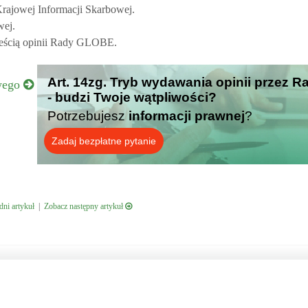
rajowej Informacji Skarbowej.
wej.
treścią opinii Rady GLOBE.
Art. 14zg. Tryb wydawania opinii przez
owego
- budzi Twoje wątpliwości?
Potrzebujesz
informacji prawnej
?
Zadaj bezpłatne pytanie
ni artykuł
|
Zobacz następny artykuł