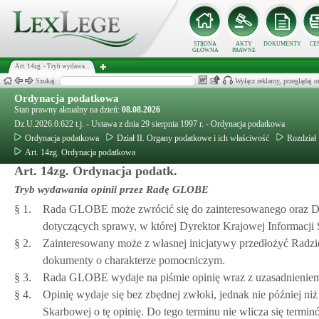
STRONA
AKTY
DOKUMENTY
CE
GŁÓWNA
PRAWNE
Art. 14zg. - Tryb wydawa...
Szukaj:
Wyłącz reklamy, przeglądaj
Ordynacja podatkowa
Stan prawny aktualny na dzień:
08.08.2026
Dz.U.2026.0.622 t.j. - Ustawa z dnia 29 sierpnia 1997 r. - Ordynacja podatkowa
Ordynacja podatkowa
Dział II. Organy podatkowe i ich właściwość
Rozdział 
Art. 14zg. Ordynacja podatkowa
Art. 14zg. Ordynacja podatk.
Tryb wydawania opinii przez Radę GLOBE
§ 1.
Rada GLOBE może zwrócić się do zainteresowanego oraz Dyre
dotyczących sprawy, w której Dyrektor Krajowej Informacj
§ 2.
Zainteresowany może z własnej inicjatywy przedłożyć Radz
dokumenty o charakterze pomocniczym.
§ 3.
Rada GLOBE wydaje na piśmie opinię wraz z uzasadnienie
§ 4.
Opinię wydaje się bez zbędnej zwłoki, jednak nie później ni
Skarbowej o tę opinię. Do tego terminu nie wlicza się ter