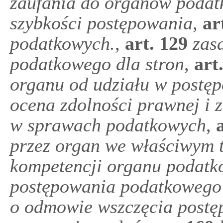
zaufania do organów poda
szybkości postępowania
,
ar
podatkowych.
,
art.
129
zas
podatkowego dla stron
,
art
organu od udziału w post
ocena zdolności prawnej i 
w sprawach podatkowych
,
a
przez organ we właściwym 
kompetencji organu podat
postępowania podatkowego
o odmowie wszczęcia post