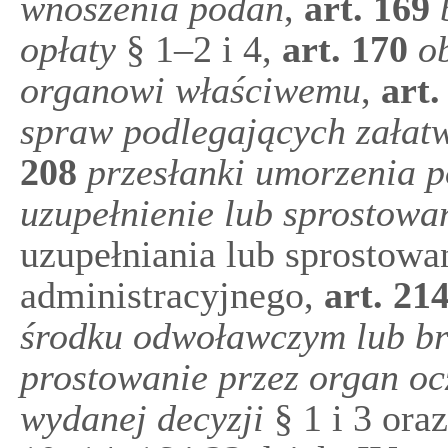
wnoszenia podań
,
art.
169
opłaty
§ 1–2 i 4,
art.
170
o
organowi właściwemu
,
art
spraw podlegających załatw
208
przesłanki umorzenia 
uzupełnienie lub sprostowan
uzupełniania lub sprostowan
administracyjnego,
art.
21
środku odwoławczym lub br
prostowanie przez organ oc
wydanej decyzji
§ 1 i 3 ora