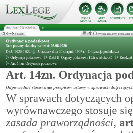
STRONA
AKTY
DOKUMENTY
CE
GŁÓWNA
PRAWNE
Art. 14zn. - Odpowiednie...
Szukaj:
Wyłącz reklamy, przeglądaj
Ordynacja podatkowa
Stan prawny aktualny na dzień:
08.08.2026
Dz.U.2026.0.622 t.j. - Ustawa z dnia 29 sierpnia 1997 r. - Ordynacja podatkowa
Ordynacja podatkowa
Dział II. Organy podatkowe i ich właściwość
Rozdział 
Art. 14zn. Ordynacja podatkowa
Art. 14zn. Ordynacja pod
Odpowiednie stosowanie przepisów ustawy w sprawach dotyczącyc
W sprawach dotyczących op
wyrównawczego stosuje się
zasada praworządności
,
ar