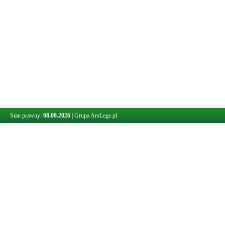
Stan prawny:
08.08.2026
|
Grupa ArsLege.pl