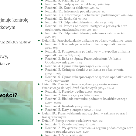
Rozdział 9. Nadpłata
(72 - 80)
Rozdział 9a. Podpisywanie deklaracji
(80a - 80b)
Rozdział 10. Korekta deklaracji
(81 - 81c)
Rozdział 11. Informacje podatkowe
(82 - 86)
Rozdział 11a. Informacje o schematach podatkowych
(86a - 86o)
Rozdział 12. Rachunki
jmuje kontrolę
(87 - 90)
Rozdział 13. Odpowiedzialność solidarna
(91 - 92)
Rozdział 14. Prawa i obowiązki następców prawnych oraz
datkowym
podmiotów przekształconych
(93 - 106)
Rozdział 15. Odpowiedzialność podatkowa osób trzecich
(107 - 119)
Dział IIIa. Przeciwdziałanie unikaniu opodatkowania
raz zakres spraw
(119a - 119zfo)
Rozdział 1. Klauzula przeciwko unikaniu opodatkowania
(119a - 119f)
Rozdział 2. Postępowanie podatkowe w przypadku unikania
opodatkowania
owy,
(119g - 119l)
Rozdział 3. Rada do Spraw Przeciwdziałania Unikaniu
Opodatkowania
także
(119m - 119v)
Rozdział 4. Opinie zabezpieczające
(119w - 119zf)
Rozdział 5. Cofnięcie skutków unikania opodatkowania
(119zfa - 119zfo)
Rozdział 6. Opinia zabezpieczająca w sprawie opodatkowania
wyrównawczego
Dział IIIb. Przeciwdziałanie wykorzystywaniu sektora
finansowego do wyłudzeń skarbowych
(119zg - 119zzk)
Rozdział 1. Przepisy ogólne
(119zg - 119zma)
iwości?
Rozdział 2. Analiza ryzyka
(119zn - 119zu)
Rozdział 3. Blokada rachunku podmiotu kwalifikowanego
(119zv - 119zze)
Rozdział 4. Kontrola
(119zzf - 119zzg)
Rozdział 5. Kary pieniężne
(119zzh - 119zzk)
Dział IIIC. Przeciwdziałanie nadużyciom w zakresie operacji
transgranicznych
Dział IV. Postępowanie podatkowe
(120 - 271)
Rozdział 1. Zasady ogólne
(120 - 129)
Rozdział 2. Wyłączenie pracownika organu podatkowego oraz
organu podatkowego
(130 - 132a)
Rozdział 3. Strona
(133 - 138)