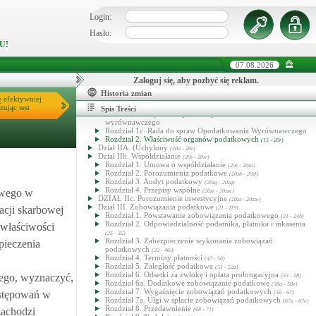
Login:
Hasło:
U!
Ordynacja podatkowa
07.08.2026
Dział I. Przepisy ogólne
(1 - 12)
Dział II. Organy podatkowe i ich właściwość
Zaloguj się, aby pozbyć się reklam.
(13 - 20)
Rozdział 1. Organy podatkowe
(13 - 14)
Historia zmian
Rozdział 1a. Interpretacje przepisów prawa podatkowego
ę efektywniej
zując test
(14a - 14s)
Spis Treści
Rozdział 1b. Opinia w sprawie opodatkowania
wyrównawczego
Rozdział 1c. Rada do spraw Opodatkowania Wyrównawczego
Rozdział 2. Właściwość organów podatkowych
(15 - 20r)
Dział IIA. (Uchylony
(20a - 20r)
Dział IIb. Współdziałanie
(20s - 20zr)
Rozdział 1. Umowa o współdziałanie
(20s - 20za)
Rozdział 2. Porozumienia podatkowe
(20zb - 20zf)
Rozdział 3. Audyt podatkowy
(20zg - 20zq)
Rozdział 4. Przepisy wspólne
owego w
(20zr - 20zze)
DZIAŁ IIc. Porozumienie inwestycyjne
(20zs - 20zze)
Dział III. Zobowiązania podatkowe
acji skarbowej
(21 - 119)
Rozdział 1. Powstawanie zobowiązania podatkowego
(21 - 24b)
Rozdział 2. Odpowiedzialność podatnika, płatnika i inkasenta
 właściwości
(25 - 32)
Rozdział 3. Zabezpieczenie wykonania zobowiązań
pieczenia
podatkowych
(33 - 46i)
Rozdział 4. Terminy płatności
(47 - 50)
Rozdział 5. Zaległość podatkowa
(51 - 52a)
Rozdział 6. Odsetki za zwłokę i opłata prolongacyjna
wego, wyznaczyć,
(53 - 58)
Rozdział 6a. Dodatkowe zobowiązanie podatkowe
(58a - 58e)
Rozdział 7. Wygaśnięcie zobowiązań podatkowych
ostępowań w
(59 - 67)
Rozdział 7a. Ulgi w spłacie zobowiązań podatkowych
(67a - 67e)
Rozdział 8. Przedawnienie
zachodzi
(68 - 71)