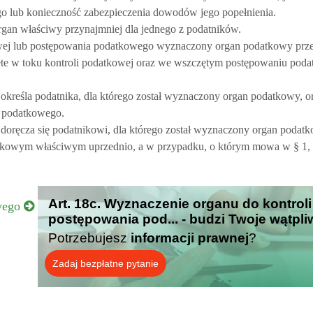
go lub konieczność zabezpieczenia dowodów jego popełnienia.
n właściwy przynajmniej dla jednego z podatników.
owej lub postępowania podatkowego wyznaczony organ podatkowy prze
ęte w toku kontroli podatkowej oraz we wszczętym postępowaniu po
reśla podatnika, dla którego został wyznaczony organ podatkowy, o
u podatkowego.
oręcza się podatnikowi, dla którego został wyznaczony organ podatk
owym właściwym uprzednio, a w przypadku, o którym mowa w § 1, 
Art. 18c. Wyznaczenie organu do kontroli
owego
postępowania pod... - budzi Twoje wątpl
Potrzebujesz
informacji prawnej
?
Zadaj bezpłatne pytanie