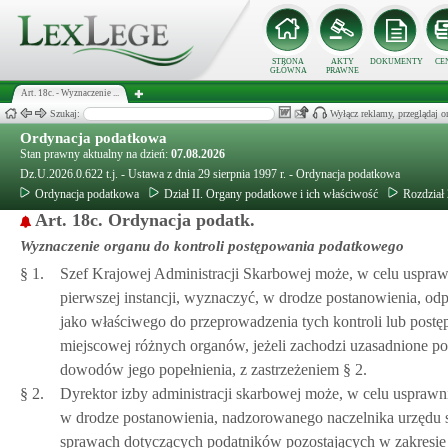
STRONA
AKTY
DOKUMENTY
CE
GŁÓWNA
PRAWNE
Art. 18c. - Wyznaczenie ...
Szukaj:
Wyłącz reklamy, przeglądaj
Ordynacja podatkowa
Stan prawny aktualny na dzień:
07.08.2026
Dz.U.2026.0.622 t.j. - Ustawa z dnia 29 sierpnia 1997 r. - Ordynacja podatkowa
Ordynacja podatkowa
Dział II. Organy podatkowe i ich właściwość
Rozdział
Art. 18c. Ordynacja podatk.
Wyznaczenie organu do kontroli postępowania podatkowego
§ 1.
Szef Krajowej Administracji Skarbowej może, w celu uspraw
pierwszej instancji, wyznaczyć, w drodze postanowienia, od
jako właściwego do przeprowadzenia tych kontroli lub pos
miejscowej różnych organów, jeżeli zachodzi uzasadnione po
dowodów jego popełnienia, z zastrzeżeniem § 2.
§ 2.
Dyrektor izby administracji skarbowej może, w celu usprawn
w drodze postanowienia, nadzorowanego naczelnika urzędu 
sprawach dotyczących podatników pozostających w zakresie