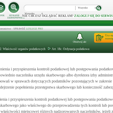
Wszystko
Wszystko
NIE CHCESZ OGLĄDAĆ REKLAM?
ZALOGUJ SIĘ DO SERWIS
NNIK
SZUKANIE
ZAAWANSOWANE
 orzecznictwo - SPRAWDŹ
LEXLEGE PRO
Ucz si
rozwią
Obserwuj akt
 2. Właściwość organów podatkowych
Art. 18c. Ordynacja podatkowa
nienia i przyspieszenia kontroli podatkowej lub postępowania podatk
powiednio naczelnika urzędu skarbowego albo dyrektora izby administr
tępowań w sprawach dotyczących podatników pozostających w zakresie
dejrzenie popełnienia przestępstwa skarbowego lub konieczność zabez
ienia i przyspieszenia kontroli podatkowej lub postępowania podatko
skarbowego jako właściwego do przeprowadzenia tych kontroli lub p
 właściwości miejscowej różnych nadzorowanych naczelników, jeżeli 